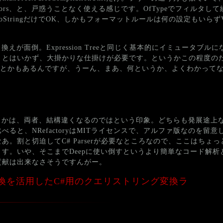
es、Ancestors、と、戸惑うことなく使える感じです。OfTypeでフィル
StringだけでOK、しかもフォーマットルールは何の設定もいらず
が面倒。Expression Treeと同じく基本的にイミュータブル
はいかず、大掛かりな仕掛けが必要です。というかこの程度のためだけ
Updateとかもあるんですが、うーん、まあ、何というか、よくわかっ
とかは、両者、結構違くなるのではという印象。どちらも発展途上
比べると、NRefactoryはMITライセンスで、アルファ版なのを留
割と切迫してC# Parserが必要なところなので、ここはちょっとNR
す。いや、そこまでDeepに使い倒すというより簡単なコード解析
貢献は出来なさそうですんがー。
 - 暗黙的変換を活用したC#用のクエリストリング変換ラ