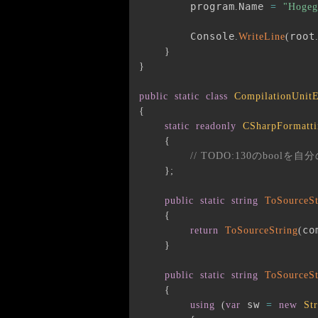
        program
Name 
.
=
"Hogeg
        Console
root
.
WriteLine
(
}
}
public
static
class
CompilationUnitE
{
static
readonly
CSharpFormatti
{
// TODO:130のboo
}
;
public
static
string
ToSourceSt
{
co
return
ToSourceString
(
}
public
static
string
ToSourceSt
{
 sw 
using
(
var
=
new
St