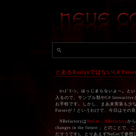
とあるRoslynではないC# Parse
ﾛｯｽﾞﾘｰﾝ、はっじまらないよ～。と
入るので、サンプル類やC# Interacti
お手軽です。しかし、まあ未実装も少な
Parserが！というわけで、今日はそ
NRefactoryは
NuGet - NRefactory
からも
changes in the future.」
だそうです)。とりあえずNuGetで参