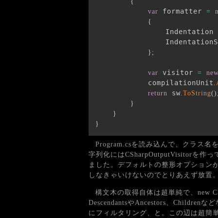
{
 formatter 
var
=
{
                Indentation 
                IndentationS
}
;
 visitor 
var
=
ne
            compilationUnit
.
 sw
return
.
ToString
(
)
}
}
}
Program.csを読み込んで、クラ
字列化にはCSharpOutputVisito
ました。デフォルトの整形オプションが気
しなきゃいけないのでとりあえず放置
構文木の取得自体は超単純で、new CSha
DescendantsやAncestors、C
にフィルタリング、と。この辺は超簡