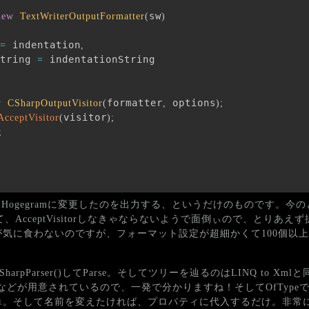
sw
new
TextWriterOutputFormatter
(
)
 indentation
=
,
tring 
 indentationString

=
formatter
 options
w
CSharpOutputVisitor
(
,
)
;
visitor
AcceptVisitor
(
)
;
;
ス名をHogegramに変更したのを出力する、というだけのものです。今
rを作って、AcceptVisitorしなきゃならないようで面倒ぃので、とりあ
に食わないのですが、フォーマット設定が超細かくて100個以上のbo
。
rpParser()してParse。そしてツリーを辿るのはLINQ to Xml
hildrenなどなどが用意されているので、一発で分かりますね！そしてOfTy
単。そして名前を変えたければ、プロパティに代入するだけ。非常