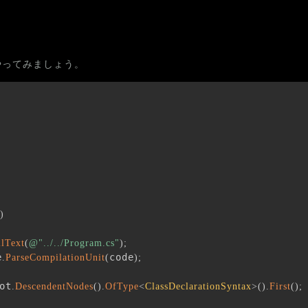
をやってみましょう。
)
lText
(
@"../../Program.cs"
)
;
e
code
.
ParseCompilationUnit
(
)
;
ot
.
DescendentNodes
(
)
.
OfType
<
ClassDeclarationSyntax
>
(
)
.
First
(
)
;