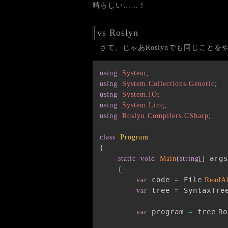
晴らしい……！
vs Roslyn
さて、じゃあRoslynでも同じこと
using
System
;
using
System
.
Collections
.
Generic
;
using
System
.
IO
;
using
System
.
Linq
;
using
Roslyn
.
Compilers
.
CSharp
;
class
Program
{
 args
static
void
Main
(
string
[
]
{
 code 
 File
var
=
.
ReadAl
 tree 
 SyntaxTre
var
=
 program 
 tree
Ro
var
=
.