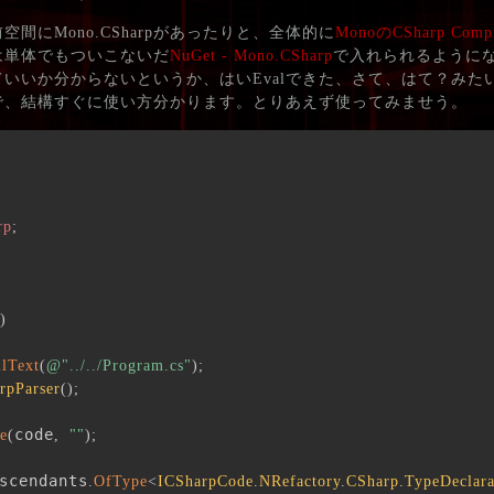
前空間にMono.CSharpがあったりと、全体的に
MonoのCSharp Compi
rpは単体でもついこないだ
NuGet - Mono.CSharp
で入れられるように
いいか分からないというか、はいEvalできた、さて、はて？みた
るふわで、結構すぐに使い方分かります。とりあえず使ってみませう。
rp
;
)
lText
(
@"../../Program.cs"
)
;
rpParser
(
)
;
code
e
(
,
""
)
;
scendants
.
OfType
<
ICSharpCode
.
NRefactory
.
CSharp
.
TypeDeclara