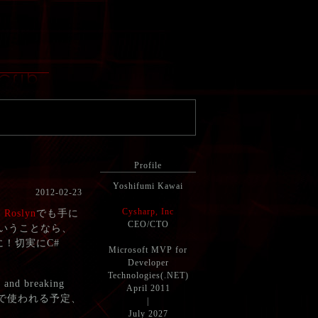
Profile
Yoshifumi Kawai
2012-02-23
Cysharp, Inc
 Roslyn
でも手に
CEO/CTO
、ということなら、
！切実にC#
Microsoft MVP for
Developer
Technologies(.NET)
and breaking
April 2011
ディタで使われる予定、
|
July 2027