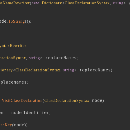
ssNameRewriter
(
new
Dictionary
<
ClassDeclarationSyntax
,
string
>
ode
.
ToString
(
)
)
;
yntaxRewriter
 replaceNames
arationSyntax
,
string
>
;
 replaceNames
tionary
<
ClassDeclarationSyntax
,
string
>
)
eplaceNames
;
 node
VisitClassDeclaration
(
ClassDeclarationSyntax
)
en 
 node
Identifier
=
.
;
node
insKey
(
)
)