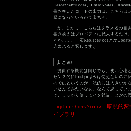
DescendentNodes、ChildNod
書き換えたコードの出力は、こちらはTo
態になっているので楽ちん。
が、しかし、こちらはクラス名の書き換え
書き換えはプロパティに代入するだけ、と
とか……。一応ReplaceNodeとか
込まれると窮します:)
まとめ
提供する機能は同じでも、使い心地
センス的にRoslynは今は使えないのに
のではというのが、私的には大きいかなあ。
い込んでみたいなあ、なんて思っていま
で、しっかり使ってバグ報告、とかの
ImplicitQueryString
イブラリ