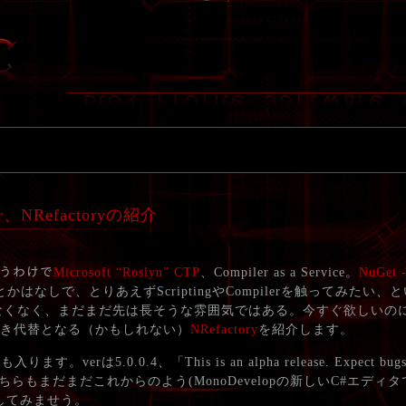
r、NRefactoryの紹介
いうわけで
Microsoft “Roslyn” CTP
、Compiler as a Service。
NuGet -
veとかはなしで、とりあえずScriptingやCompilerを触ってみたい
くなく、まだまだ先は長そうな雰囲気ではある。今すぐ欲しいのに
の良き代替となる（かもしれない）
NRefactory
を紹介します。
入ります。verは5.0.0.4、「This is an alpha release. Expect bugs 
とのことで、こちらもまだまだこれからのよう(MonoDevelopの新しいC#エ
照してみませう。