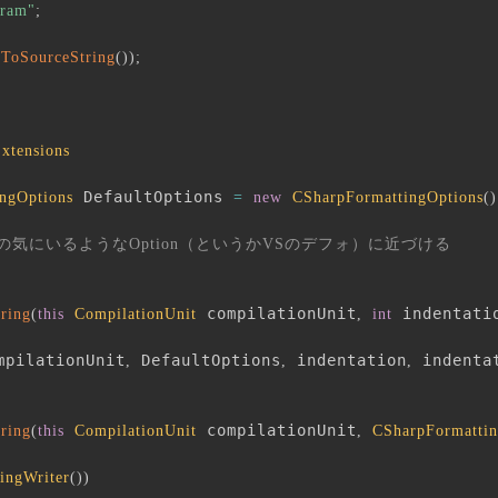
ram"
;
.
ToSourceString
(
)
)
;
xtensions
 DefaultOptions 
ngOptions
=
new
CSharpFormattingOptions
(
)
lを自分の気にいるようなOption（というかVSのデフォ）に近づける
 compilationUnit
 indentati
ring
(
this
CompilationUnit
,
int
mpilationUnit
 DefaultOptions
 indentation
 indenta
,
,
,
 compilationUnit
ring
(
this
CompilationUnit
,
CSharpFormattin
ringWriter
(
)
)