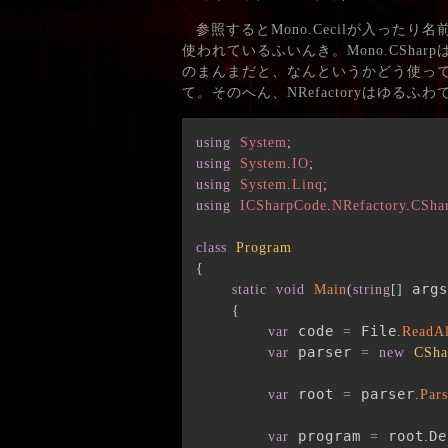
参照するとMono.Cecilが入ったり名
使われているふいんき。Mono.CSha
のまんまだと、なんというかどう使って
て。そのへん、NRefactoryはゆ
using
System
;
using
System
.
IO
;
using
System
.
Linq
;
using
ICSharpCode
.
NRefactory
.
CSha
class
Program
{
 args
static
void
Main
(
string
[
]
{
 code 
 File
var
=
.
ReadAl
 parser 
var
=
new
CSha
 root 
 parser
var
=
.
Pars
 program 
 root
De
var
=
.