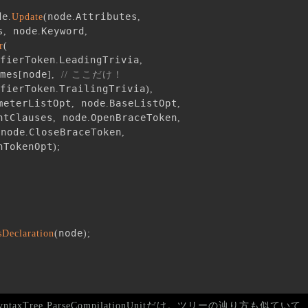
de
node
Attributes
.
Update
(
.
,
s
 node
Keyword
,
.
,
r
(
fierToken
LeadingTrivia
.
,
mes
node
[
]
,
// ここだけ！
fierToken
TrailingTrivia
.
)
,
meterListOpt
 node
BaseListOpt
,
.
,
ntClauses
 node
OpenBraceToken
,
.
,
 node
CloseBraceToken
.
,
nTokenOpt
)
;
node
sDeclaration
(
)
;
Tree.ParseCompilationUnitだけ。ツリーの辿り方も似ていて