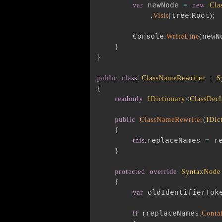
 newNode 
var
=
new
Cla
tree
Root
.
Visit
(
.
)
;
        Console
newN
.
WriteLine
(
}
}
public
class
ClassNameRewriter
:
S
{
readonly
IDictionary
<
ClassDecl
public
ClassNameRewriter
(
IDic
{
replaceNames 
 r
this
.
=
}
protected
override
SyntaxNode
{
 oldIdentifierTok
var
replaceNames
if
(
.
Conta