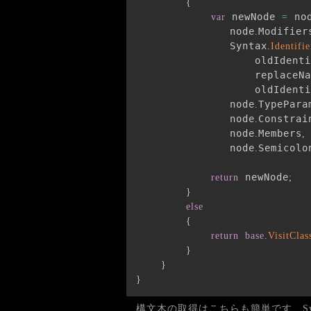
{
 newNode 
 no
var
=
               node
Modifier
.
               Syntax
.
Identifie
                   oldIdenti
                   replaceNa
                   oldIdenti
               node
TypePara
.
               node
Constrai
.
               node
Members
.
,
               node
Semicolo
.
 newNode
return
;
}
else
{
return
base
.
VisitClas
}
}
}
構文木の取得はこちらも簡単です、Syntax