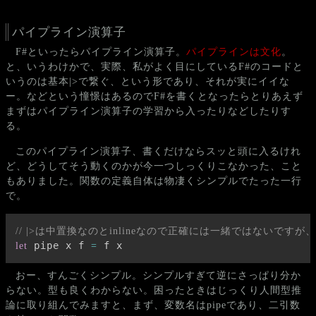
パイプライン演算子
F#といったらパイプライン演算子。
パイプラインは文化
。
と、いうわけかで、実際、私がよく目にしているF#のコードと
いうのは基本|>で繋ぐ、という形であり、それが実にイイな
ー。などという憧憬はあるのでF#を書くとなったらとりあえず
まずはパイプライン演算子の学習から入ったりなどしたりす
る。
このパイプライン演算子、書くだけならスッと頭に入るけれ
ど、どうしてそう動くのかが今一つしっくりこなかった、こと
もありました。関数の定義自体は物凄くシンプルでたった一行
で。
// |>は中置換なのとinlineなので正確には一緒ではないで
 pipe x f 
 f x
let
=
おー、すんごくシンプル。シンプルすぎて逆にさっぱり分か
らない。型も良くわからない。困ったときはじっくり人間型推
論に取り組んでみますと、まず、変数名はpipeであり、二引数