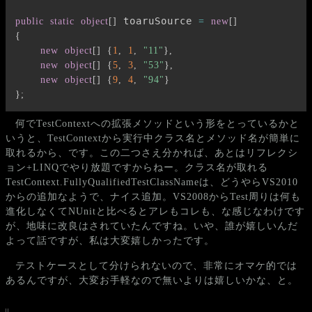
 toaruSource 
public
static
object
[
]
=
new
[
]
{
new
object
[
]
{
1
,
1
,
"11"
}
,
new
object
[
]
{
5
,
3
,
"53"
}
,
new
object
[
]
{
9
,
4
,
"94"
}
}
;
何でTestContextへの拡張メソッドという形をとっているかと
いうと、TestContextから実行中クラス名とメソッド名が簡単に
取れるから、です。この二つさえ分かれば、あとはリフレクシ
ョン+LINQでやり放題ですからねー。クラス名が取れる
TestContext.FullyQualifiedTestClassNameは、どうやらVS2010
からの追加なようで、ナイス追加。VS2008からTest周りは何も
進化しなくてNUnitと比べるとアレもコレも、な感じなわけです
が、地味に改良はされていたんですね。いや、誰が嬉しいんだ
よって話ですが、私は大変嬉しかったです。
テストケースとして分けられないので、非常にオマケ的では
あるんですが、大変お手軽なので無いよりは嬉しいかな、と。