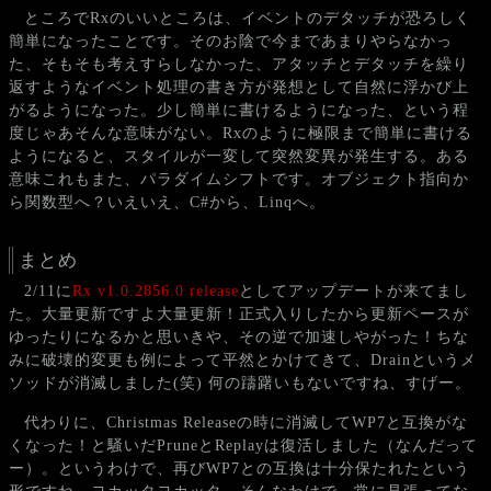
ところでRxのいいところは、イベントのデタッチが恐ろしく
簡単になったことです。そのお陰で今まであまりやらなかっ
た、そもそも考えすらしなかった、アタッチとデタッチを繰り
返すようなイベント処理の書き方が発想として自然に浮かび上
がるようになった。少し簡単に書けるようになった、という程
度じゃあそんな意味がない。Rxのように極限まで簡単に書ける
ようになると、スタイルが一変して突然変異が発生する。ある
意味これもまた、パラダイムシフトです。オブジェクト指向か
ら関数型へ？いえいえ、C#から、Linqへ。
まとめ
2/11に
Rx v1.0.2856.0 release
としてアップデートが来てまし
た。大量更新ですよ大量更新！正式入りしたから更新ペースが
ゆったりになるかと思いきや、その逆で加速しやがった！ちな
みに破壊的変更も例によって平然とかけてきて、Drainというメ
ソッドが消滅しました(笑) 何の躊躇いもないですね、すげー。
代わりに、Christmas Releaseの時に消滅してWP7と互換がな
くなった！と騒いだPruneとReplayは復活しました（なんだって
ー）。というわけで、再びWP7との互換は十分保たれたという