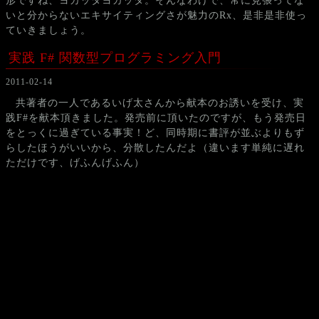
形ですね、ヨカッタヨカッタ。そんなわけで、常に見張ってな
いと分からないエキサイティングさが魅力のRx、是非是非使っ
ていきましょう。
実践 F# 関数型プログラミング入門
2011-02-14
共著者の一人であるいげ太さんから献本のお誘いを受け、実
践F#を献本頂きました。発売前に頂いたのですが、もう発売日
をとっくに過ぎている事実！ど、同時期に書評が並ぶよりもず
らしたほうがいいから、分散したんだよ（違います単純に遅れ
ただけです、げふんげふん）