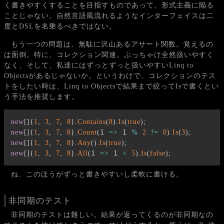
く書きやすくすることを目指すものであって、形式主義に陥る
ことじゃない。自然言語風流れるようなインターフェイスは二
度とDSLを名乗るべきではない。
もう一つの問題は、無駄に沢山あるアサート関数。覚えるの
は面倒。特に、コレクション関連。ぶっちゃけ全然扱いやすく
なく、そして、私達にはずっとずっと扱いやすいLinq to
Objectsがあるじゃないか。というわけで、コレクションのテス
トをしたい時は、Linq to Objectsで結果まで絞ってIsで書くとい
う手法を推奨します。
new
[
]
{
1
,
3
,
7
,
8
}
.
Contains
(
8
)
.
Is
(
true
)
;
i 
 i 
new
[
]
{
1
,
3
,
7
,
8
}
.
Count
(
=>
%
2
!=
0
)
.
Is
(
3
)
;
new
[
]
{
1
,
3
,
7
,
8
}
.
Any
(
)
.
Is
(
true
)
;
i 
 i 
new
[
]
{
1
,
3
,
7
,
8
}
.
All
(
=>
<
5
)
.
Is
(
false
)
;
ね、このほうがずっと書きやすいし柔軟に書ける。
非同期のテスト
非同期のテストは難しい。結果が返ってくるのが非同期なの