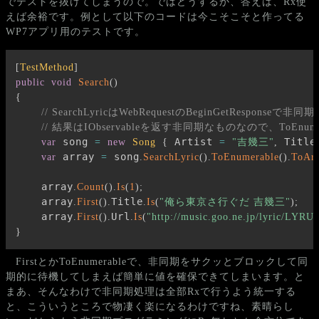
でテストを抜けてしまうので。ではどうするか、答えは、Rx使
えば余裕です。例として以下のコードは今こそこそと作ってる
WP7アプリ用のテストです。
[
TestMethod
]
public
void
Search
(
)
{
// SearchLyricはWebRequestのBeginGetRespons
// 結果はIObservableを返す非同期なものなので、ToEnu
 song 
 Artist 
 Title
var
=
new
Song
{
=
"吉幾三"
,
 array 
 song
var
=
.
SearchLyric
(
)
.
ToEnumerable
(
)
.
ToAr
    array
.
Count
(
)
.
Is
(
1
)
;
    array
Title
.
First
(
)
.
.
Is
(
"俺ら東京さ行ぐだ 吉幾三"
)
;
    array
Url
.
First
(
)
.
.
Is
(
"http://music.goo.ne.jp/lyric/LYR
}
FirstとかToEnumerableで、非同期をサクッとブロックして同
期的に待機してしまえば簡単に値を確保できてしまいます。と
まあ、そんなわけで非同期処理は全部Rxで行うよう統一する
と、こういうところで物凄く楽になるわけですね、素晴らし