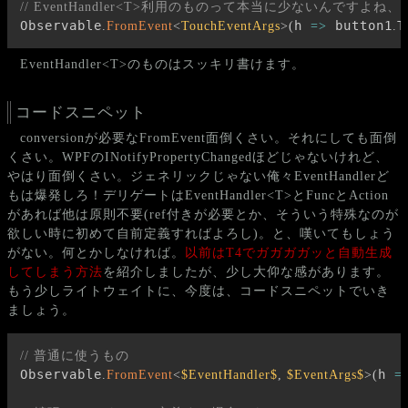
// EventHandler<T>利用のものって本当に少ないんです
Observable
h 
 button1
T
.
FromEvent
<
TouchEventArgs
>
(
=>
.
EventHandler<T>のものはスッキリ書けます。
コードスニペット
conversionが必要なFromEvent面倒くさい。それにしても面倒
くさい。WPFのINotifyPropertyChangedほどじゃないけれど、
やはり面倒くさい。ジェネリックじゃない俺々EventHandlerど
もは爆発しろ！デリゲートはEventHandler<T>とFuncとAction
があれば他は原則不要(ref付きが必要とか、そういう特殊なのが
欲しい時に初めて自前定義すればよろし)。と、嘆いてもしょう
がない。何とかしなければ。
以前はT4でガガガガッと自動生成
してしまう方法
を紹介しましたが、少し大仰な感があります。
もう少しライトウェイトに、今度は、コードスニペットでいき
ましょう。
// 普通に使うもの
Observable
h 
.
FromEvent
<
$EventHandler$
,
 $EventArgs$
>
(
=