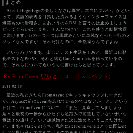
まとめ
Assert.HogeHogeの楽しくなさは異常。本当にダルい。かとい
って、英語的表現を目指した流れるようなインターフェイスは
爆笑ものの滑稽さ。ああいうのをDSLと言うのは止めましょう
ぜってぐらいの。まあ、そんなわけで、これを使うと結構快適
に書けます。Isの一つ一つは馬鹿みたいに単純なたった一行のメ
ソッドなんですが、それだけなのに、全然違うんですよね。
というわけでまあ、楽しいテスト生活を！あと、最近は自動
化テストなPexや、それと絡むCodeContractsを触っているの
で、それらについて近いうちに書けたらと思っています。
Rx FromEvent再訪(と、コードスニペット)
2011-02-18
最近の私ときたらFromAsyncでキャッキャウフフしすぎだ
が、Asyncの前にEventを忘れているのではないか、と。という
わけで、FromEventについて、「また」見直してみましょう！
延々と最初の一歩からひたすら足踏みで前進していないせいな
気はその通りで、いい加減飽きた次に進めということだけれ
ど、まあそれはそのうち。私的にはFromEventはとうに既知の
話だと思い込んで進めているのであまり話に出していなかった