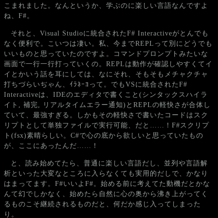
こまれました。なんというか、学ぶのに楽しい言語なんですよ
ね、F#。
それと、Visual Studioに統合されたF# Interactiveがとんでも
なく便利で。こいつは凄い。私、今までREPLって別にどうでも
いいものと思っていたのですよ。コマンドプロンプトみたいな
画面で一行一行打っていくの。REPLは動作が確認しやすくてイ
イとかいう話を耳にしては、なにそれ、そもそもメチャクチャ
打ちづらいぢゃん、ｲﾗﾈｰﾖって。でもVSに統合されたF#
Interactiveは、IDEのエディタで書くこと(シンタックスハイラ
イト, 補完, リアルタイムエラー通知)とREPLの軽快さが合体し
ていて、最強すぎる。しかもその軽快さで書いたコードはスク
リプトとして単独ファイルで実行可能、だと……！F#スクリプ
ト(fsx)素晴らしい。C#で心の底から欲しいと思っていたもの
が、ここにあったんだ……！
と、読み始めてたら、普通に楽しい言語だし、並列や言語解
析といった大変なところに入らなくても実用的だしで、かなり
はまってます。F#いいよF#。始める前に考えてた動機だとかな
んて幻でしかなく、始めたら自然に心の奥から沸き上がってく
るものこそ継続されるものだと、何だか感じ入ってしまった
り。