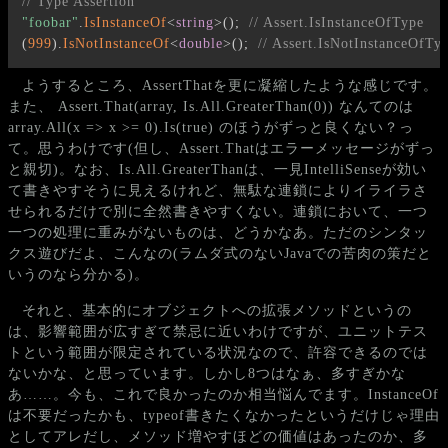
// Type Assertion
"foobar"
.
IsInstanceOf
<
string
>
(
)
;
// Assert.IsInstanceOfType
(
999
)
.
IsNotInstanceOf
<
double
>
(
)
;
// Assert.IsNotInstanceOfTy
ようするところ、AssertThatを更に凝縮したような感じです。
また、 Assert.That(array, Is.All.GreaterThan(0)) なんてのは
array.All(x => x >= 0).Is(true) のほうがずっと良くない？っ
て。思うわけです(但し、Assert.Thatはエラーメッセージがずっ
と親切)。なお、Is.All.GreaterThanは、一見IntelliSenseが効い
て書きやすそうに見えるけれど、無駄な連鎖によりイライラさ
せられるだけで別に全然書きやすくない。連鎖において、一つ
一つの処理に重みがないものは、どうかなあ。ただのシンタッ
クス遊びだよ、こんなの(ラムダ式のないJavaでの苦肉の策だと
いうのなら分かる)。
それと、基本的にオブジェクトへの拡張メソッドというの
は、影響範囲が広すぎて禁忌に近いわけですが、ユニットテス
トという範囲が限定されている状況なので、許容できるのでは
ないかな、と思っています。しかし8つはなぁ、多すぎかな
あ……。今も、これで良かったのか相当悩んでます。InstanceOf
は不要だったかも、typeof書きたくなかったというだけじゃ理由
としてアレだし、メソッド増やすほどの価値はあったのか、多