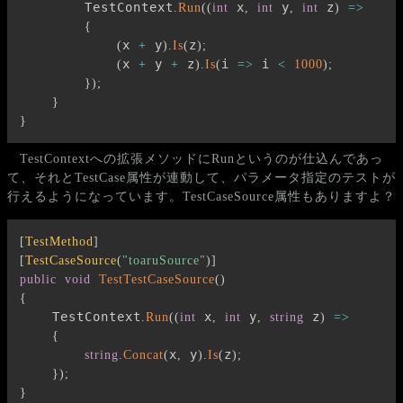
        TestContext
 x
 y
 z
.
Run
(
(
int
,
int
,
int
)
=>
{
x 
 y
z
(
+
)
.
Is
(
)
;
x 
 y 
 z
i 
 i 
(
+
+
)
.
Is
(
=>
<
1000
)
;
}
)
;
}
}
TestContextへの拡張メソッドにRunというのが仕込んであっ
て、それとTestCase属性が連動して、パラメータ指定のテストが
行えるようになっています。TestCaseSource属性もありますよ？
[
TestMethod
]
[
TestCaseSource
(
"toaruSource"
)
]
public
void
TestTestCaseSource
(
)
{
    TestContext
 x
 y
 z
.
Run
(
(
int
,
int
,
string
)
=>
{
x
 y
z
string
.
Concat
(
,
)
.
Is
(
)
;
}
)
;
}