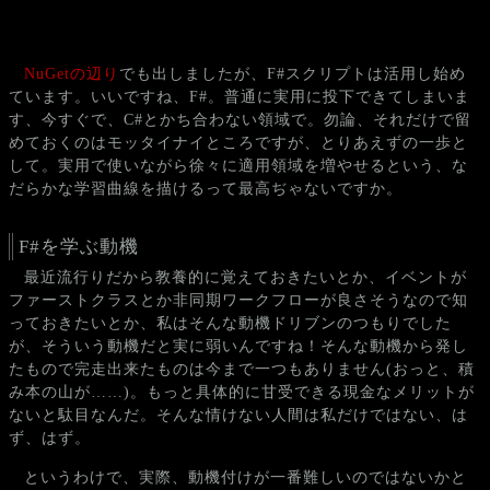
NuGetの辺り
でも出しましたが、F#スクリプトは活用し始め
ています。いいですね、F#。普通に実用に投下できてしまいま
す、今すぐで、C#とかち合わない領域で。勿論、それだけで留
めておくのはモッタイナイところですが、とりあえずの一歩と
して。実用で使いながら徐々に適用領域を増やせるという、な
だらかな学習曲線を描けるって最高ぢゃないですか。
F#を学ぶ動機
最近流行りだから教養的に覚えておきたいとか、イベントが
ファーストクラスとか非同期ワークフローが良さそうなので知
っておきたいとか、私はそんな動機ドリブンのつもりでした
が、そういう動機だと実に弱いんですね！そんな動機から発し
たもので完走出来たものは今まで一つもありません(おっと、積
み本の山が……)。もっと具体的に甘受できる現金なメリットが
ないと駄目なんだ。そんな情けない人間は私だけではない、は
ず、はず。
というわけで、実際、動機付けが一番難しいのではないかと