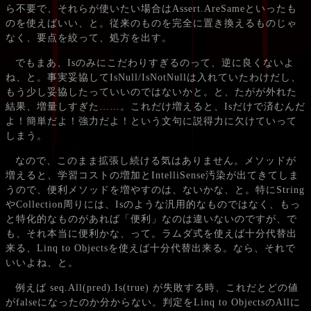
ら不要で、それらが使いたい場合はAssert.AreSameといったも
のを使えばいい、と。従来のものを完全に置き換えるものじゃ
なく、要点を絞って、処方を出す。
でもまあ、Isのみにこだわりすぎるのって、逆に良くないよ
ね、と。事実妥協してIsNull/IsNotNullは入れていたわけだし、
もう少し妥協したっていいのではないかと。と、たがが外れた
結果、増量しすぎた……。これだけ増えると、Isだけで済むんだ
よ！簡単だよ！強力だよ！という文句に説得力に欠けていって
しまう。
なので、このまま拡張し続ける気はありません。メソッドが
増えると、学習コストの増加とIntelliSense汚染が出てきてしま
うので、便利メソッドを増やすのは、ないかな、と。特にString
やCollection周りには、Isのような汎用的なものではなく、もっ
と特化的なものがあれば「便利」なのは違いないのですが、で
も、それ本当に便利かな、って。ラムダ式を使えば十分代替出
来る、Linq to Objectsを使えば十分代替出来る。なら、それで
いいよね、と。
例えば seq.All(pred).Is(true) が失敗する時、これだとどの値
がfalseになったのか分からない。判定をLinq to ObjectsのAllに