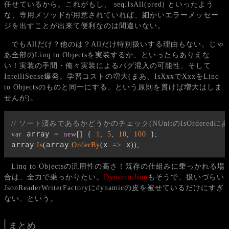
任せているから。これがもし、 seq.IsAll(pred) といったよう
な、専用メソッドが用意されていれば、細かいエラーメッセー
ジを出すことが出来て便利なのは間違いない。
でもAllだけ？他のは？Allだけ特別扱いする理由もない。じゃ
あ全部のLinq to Objectsを実装するか、といったらありえな
い！実装の手間・俺々実装によるバグ混入の可能性、そして
IntelliSense爆発。学習コストの増大(まあ、IsXxxでXxxをLinq
to Objectsのものと同一にする、という原則を貫けば増大はしま
せんが)。
// ソート済みであるかどうかのチェック(NUnitのIsOrderedにあたる
 array 
var
=
new
[
]
{
1
,
5
,
10
,
100
}
;
array
array
x 
 x
.
Is
(
.
OrderBy
(
=>
)
)
;
Linq to Objectsの汎用性の高さ！既存の仕組みに乗っかれる場
合は、全力で乗っかりたい。
DynamicJson
もそうで、扱いづらい
JsonReaderWriterFactoryにdynamicの皮を被せているだけにすぎ
ない、という。
まとめ