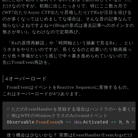
だけなのですが、初期に出したっきりで、特にここ数カ月で
(WP7出たりAsync CTP出たり昇格したり)でRxが注目を浴びる
のが多くなってはじめましてな場合は、そんな昔の記事なんて
知らないよねですよねー(Blogの形式は過去記事へのポインタの
無さが辛い)。なわけなので定期再び。
「Rxの原理再解説」や「時間軸という抽象で見るRx」、とい
うネタをやりたいのですが、長くなるのと絵書いたり動画撮っ
たり色々準備がという感じで中々書き進められていないので、
先にFromEvent再訪を。
4オーバーロード
FromEventはイベントをReactive Sequenceに変換するもの。
これはオーバーロードが4つあります。
// ただのEventHandlerを登録する場合はハンドラの+-を書くだ
// 例はWPFのWindowクラスのActivatedイベント
Observable
h 
Activated 
 h
 h 
.
FromEvent
(
=>
this
.
+=
,
=>
使う機会は少ないかな？ 実際はEventHandler/EventArgsだけ