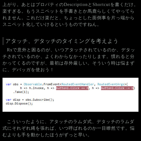
上がり。あとはプロパティのDescriptionとShortcutを書くだけ。
楽すぎる。もうスニペットを手書きとか馬鹿らしくてやってら
れません。これだけ楽だと、ちょっとした面倒事を片っ端から
スニペット化していけるというものですねん。
アタッチ、デタッチのタイミングを考えよう
Rxで意外と困るのが、いつアタッチされているのか、デタッ
チされているのか、よくわからなかったりします。慣れると分
かってくるのですが、最初は存外厳しい。そういう時は悩まず
に、デバッガを使おう！
こういったように、アタッチのラムダ式、デタッチのラムダ
式にそれぞれ縄を張れば、いつ呼ばれるのか一目瞭然です。悩
むよりも手を動かしたほうがずっと早い。