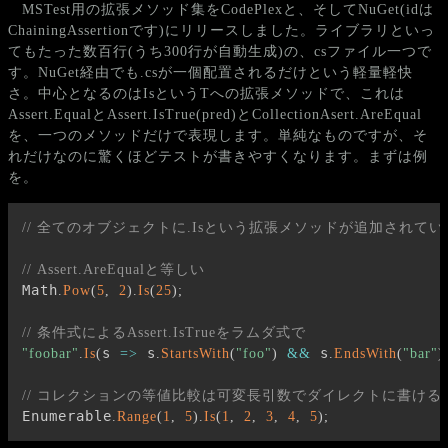
MSTest用の拡張メソッド集をCodePlexと、そしてNuGet(idは
ChainingAssertionです)にリリースしました。ライブラリといっ
てもたった数百行(うち300行が自動生成)の、csファイル一つで
す。NuGet経由でも.csが一個配置されるだけという軽量軽快
さ。中心となるのはIsというTへの拡張メソッドで、これは
Assert.EqualとAssert.IsTrue(pred)とCollectionAsert.AreEqual
を、一つのメソッドだけで表現します。単純なものですが、そ
れだけなのに驚くほどテストが書きやすくなります。まずは例
を。
// 全てのオブジェクトに.Isという拡張メソッドが追加されて
// Assert.AreEqualと等しい
Math
.
Pow
(
5
,
2
)
.
Is
(
25
)
;
// 条件式によるAssert.IsTrueをラムダ式で
s 
 s
 s
"foobar"
.
Is
(
=>
.
StartsWith
(
"foo"
)
&&
.
EndsWith
(
"bar"
)
// コレクションの等値比較は可変長引数でダイレクトに書ける
Enumerable
.
Range
(
1
,
5
)
.
Is
(
1
,
2
,
3
,
4
,
5
)
;