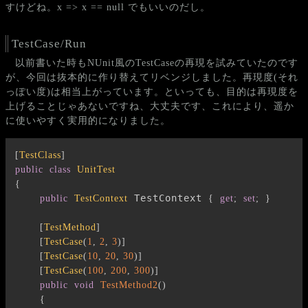
すけどね。x => x == null でもいいのだし。
TestCase/Run
以前書いた時もNUnit風のTestCaseの再現を試みていたのです
が、今回は抜本的に作り替えてリベンジしました。再現度(それ
っぽい度)は相当上がっています。といっても、目的は再現度を
上げることじゃあないですね、大丈夫です、これにより、遥か
に使いやすく実用的になりました。
[
TestClass
]
public
class
UnitTest
{
 TestContext 
public
TestContext
{
get
;
set
;
}
[
TestMethod
]
[
TestCase
(
1
,
2
,
3
)
]
[
TestCase
(
10
,
20
,
30
)
]
[
TestCase
(
100
,
200
,
300
)
]
public
void
TestMethod2
(
)
{