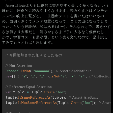
Assert.Hogeよりも圧倒的に書きやすく美しく短くなるという
ほかに、圧倒的に読みやすくなります。読みやすさはメンテナ
ンス性の向上に繋がる。一生懸命テストを書いたはいいもの
の、面倒くさくてメンテ放置になって、ゴミの山になってしま
った。という経験が、私はある(えー)。そんなわけで、書きやす
さは何より大事だし、読みやすさまで手に入るなら僥倖だし、
かつ、学習コストも最小限。という売り文句なので、是非試し
てみてもらえればと思います。
// 今回追加された細々としたもの
// Not Assertion
"foobar"
.
IsNot
(
"fooooooo"
)
;
// Assert.AreNotEqual
new
[
]
{
"a"
,
"z"
,
"x"
}
.
IsNot
(
"a"
,
"x"
,
"z"
)
;
/// Collectio
// ReferenceEqual Assertion
 tuple 
 Tuple
var
=
.
Create
(
"foo"
)
;
tuple
tuple
.
IsSameReferenceAs
(
)
;
// Assert.AreSame
tuple
Tuple
.
IsNotSameReferenceAs
(
.
Create
(
"foo"
)
)
;
// Asse