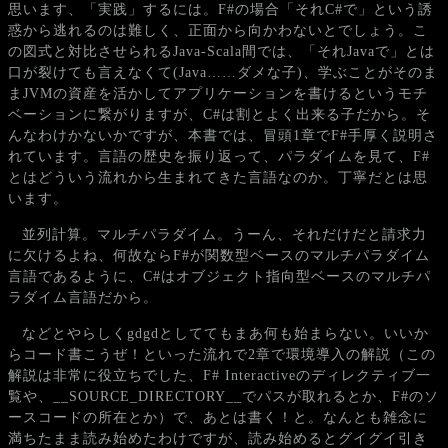
思います、「実践」するには。F#の場合「それC#で」という誘
惑から逃れるのは難しく、正面から向かわないとでしょう。こ
の図式と対比させられるJava-Scala間では、「それJavaで」とは
口が裂けても言えなくて(Java……ダメな子)、学ぶことがそのま
まJVMの資産を活かしてアプリケーションを書けるというモチ
ベーションに繋がりますが、C#は割とよく出来る子だから。そ
んなわけかないかですが、本書では、冒頭1章でF#手厚く説明さ
れています。言語の歴史を振り返って、パラダイムを見て、F#
とはどういう流れから生まれてきた言語なのか。丁寧だとは思
います。
並列計算。マルチパラダイム。うーん、それだけだと請求力
に欠けるよね、何故ならF#が関数型ベースのマルチパラダイム
言語であるように、C#はオブジェクト指向型ベースのマルチパ
ラダイム言語だから。
などとやらしくgdgdとしててもまあ何も始まらない。いいか
らコード書こうぜ！といった流れで2章で環境導入の解説（この
解説は非常に役立ちでした、F# Interactiveのディレクティブ一
覧や、__SOURCE_DIRECTORY__でパスが取れるとか、F#のソ
ースコードの所在とか）で、あとは書く！と。なんとも雑念に
満ちたまま読み始めたわけですが、読み始めるとグイグイ引き