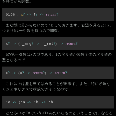
を持つから関数。
pipe 
 f
:
x
?
->
?
->
return
?
まだ型は分からないので?としておきます。右辺を見るとf x。
つまりfは一引数を持つので関数。
x
f_arg
 f_ret
?
->
(
?
->
?
)
->
return
?
fの第一引数はxの型であり、fの戻り値が関数全体の戻り値の
型となるので
x
x
?
->
(
?
->
return
?
)
->
return
?
これ以上は型を当てはめることが出来ず、また、特に矛盾な
くジェネリクスで構成できそうなので
'a 
'a 
 'b
 'b
->
(
->
)
->
となる('aがC#でいう<T>みたいなものということで)。なるる