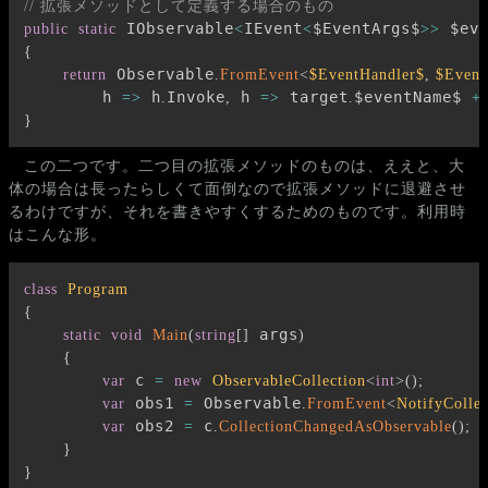
// 拡張メソッドとして定義する場合のもの
 IObservable
IEvent
$EventArgs$
 $ev
public
static
<
<
>>
{
 Observable
return
.
FromEvent
<
$EventHandler$
,
 $Event
        h 
 h
Invoke
 h 
 target
$eventName$ 
=>
.
,
=>
.
+
}
この二つです。二つ目の拡張メソッドのものは、ええと、大
体の場合は長ったらしくて面倒なので拡張メソッドに退避させ
るわけですが、それを書きやすくするためのものです。利用時
はこんな形。
class
Program
{
 args
static
void
Main
(
string
[
]
)
{
 c 
var
=
new
ObservableCollection
<
int
>
(
)
;
 obs1 
 Observable
var
=
.
FromEvent
<
NotifyColle
 obs2 
 c
var
=
.
CollectionChangedAsObservable
(
)
;
}
}