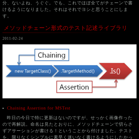
分、ないよね、うぐぐ。でも、これでほぼ全てがチェーンで書
けるようになりました。それはそれでヨシと思うことにしま
す。
メソッドチェーン形式のテスト記述ライブラリ
2011-02-24
Chaining Assertion for MSTest
昨日の今日で特に更新はないのですが、せっかく画像作った
ので再解説。命名は見たとおりに、メソッドチェーンで切らさ
ずアサーションが書ける！ということから付けました。テスト
を、限りなくシンプルに素早く迷いなく書けるようにしたかっ