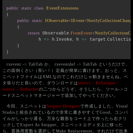
public
static
class
EventExtensions
{
public
static
IObservable
<
IEvent
<
NotifyCollectionChang
{
 Observable
return
.
FromEvent
<
NotifyCollectionC
            h 
 h
Invoke
 h 
 target
Collectio
=>
.
,
=>
.
}
}
rxevent -> TabTab か、 rxeventdef -> TabTab というだけで、
この面倒くさい（長い！）定義が簡単に書けます。おっと、ス
ニペットファイルはXMLなのでこれだけじゃ動きませんね。ベ
タ張りだと長いので、ダウンロードは
neuecc / RxSnippet /
source – Bitbucket
の二つからどうぞ。そうしたら、ツール->コ
ードスニペットマネージャーで追加してやってください。
今回、スニペットは
Snippet Designer
で作成しました。Visual
Studioと統合されているので非常に書きやすくてGood。コンパ
イルがしっかり通る、万全な雛形をコード上で作ったら右クリ
ックしてExport As Snippet。スニペットエディタ上に移った
ら、置換用変数を選択してMake Replacement。それだけで出来