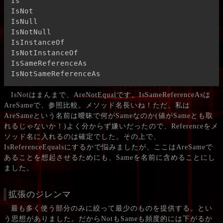
Is

IsNot

IsNull

IsNotNull

IsInstanceOf

IsNotInstanceOf

IsSameReferenceAs

IsNotSameReferenceAs
IsNotはまんまで、AreNotEqualです。IsSameReferenceAsは
AreSameで、参照比較。メソッド名長いね！ただ、私は
AreSameという名前は曖昧で何がSameなのか(値がSameとも取
れるじゃないか！)よく分からず嫌いだったので、Referenceをメ
ソッド名に入れるのは確定でした。その上で、
IsReferenceEqualsにするかで悩みましたが、ここはAreSameで
あることを想起させるためにも、Sameを名前に含めることにし
ました。
拡張のジレンマ
最も多く使う部分のみに絞って最少のものを提供する。とい
う思想がありました。だからNotもSameも頻度的には下がるか