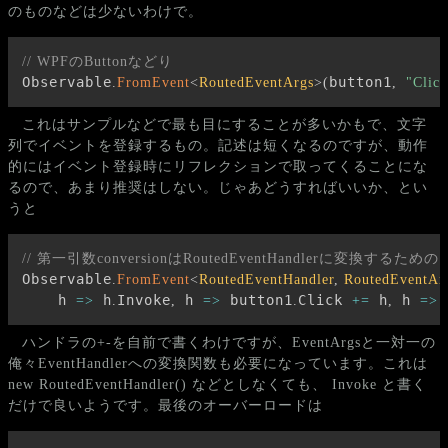
のものなどは少ないわけで。
// WPFのButtonなどり
Observable
button1
.
FromEvent
<
RoutedEventArgs
>
(
,
"Click
これはサンプルなどで最も目にすることが多いかもで、文字
列でイベントを登録するもの。記述は短くなるのですが、動作
的にはイベント登録時にリフレクションで取ってくることにな
るので、あまり推奨はしない。じゃあどうすればいいか、とい
うと
// 第一引数conversionはRoutedEventHandlerに変換
Observable
.
FromEvent
<
RoutedEventHandler
,
 RoutedEventAr
    h 
 h
Invoke
 h 
 button1
Click 
 h
 h 
 
=>
.
,
=>
.
+=
,
=>
ハンドラの+-を自前で書くわけですが、EventArgsと一対一の
俺々EventHandlerへの変換関数も必要になっています。これは
new RoutedEventHandler() などとしなくても、 Invoke と書く
だけで良いようです。最後のオーバーロードは