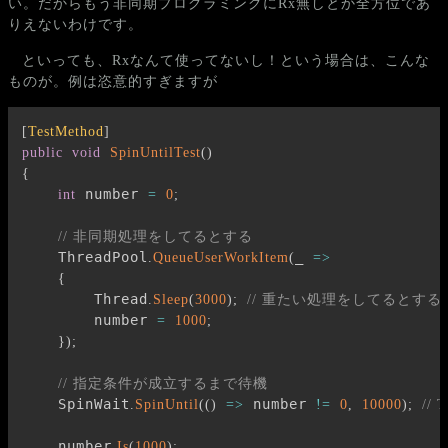
い。だからもう非同期プログラミングにRx無しとか全方位であ
りえないわけです。
といっても、Rxなんて使ってないし！という場合は、こんな
ものが。例は恣意的すぎますが
[
TestMethod
]
public
void
SpinUntilTest
(
)
{
 number 
int
=
0
;
// 非同期処理をしてるとする
    ThreadPool
_ 
.
QueueUserWorkItem
(
=>
{
        Thread
.
Sleep
(
3000
)
;
// 重たい処理をしてるとする
        number 
=
1000
;
}
)
;
// 指定条件が成立するまで待機
    SpinWait
 number 
.
SpinUntil
(
(
)
=>
!=
0
,
10000
)
;
// 
    number
.
Is
(
1000
)
;