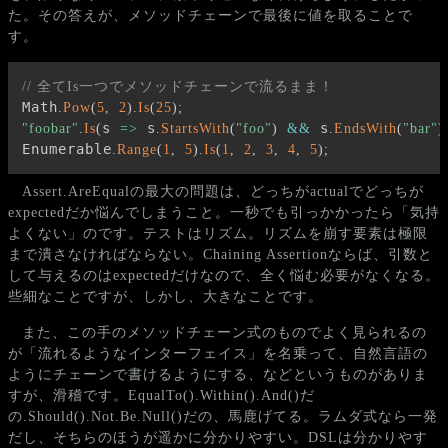
た。その答えが、メソッドチェーンで最後に値を取ることで
す。
// 全てIs一つでメソッドチェーンで流るまま！
Math
.
Pow
(
5
,
2
)
.
Is
(
25
)
;
s 
 s
 s
"foobar"
.
Is
(
=>
.
StartsWith
(
"foo"
)
&&
.
EndsWith
(
"bar"
)
Enumerable
.
Range
(
1
,
5
)
.
Is
(
1
,
2
,
3
,
4
,
5
)
;
Assert.AreEqualの最大の問題は、どっちがactualでどっちが
expectedだか悩んでしまうこと。一秒でも引っかかったら「気持
よくない」のです。テストはリズム。リズムを崩す要素は極限
まで潰さなければならない。Chaining Assertionならば、引数と
して与えるのはexpectedだけなので、全く悩む必要がなくなる。
些細なことですが、しかし、大きなことです。
また、この手のメソッドチェーン式のものでよく見られるの
が「流れるようなインターフェイス」を名乗って、自然言語の
ようにチェーンで書けるようにする、などというものがありま
すが、滑稽です。EqualTo().Within().And()だ
の.Should().Not.Be.Null()だの、馬鹿げてる。ラムダ式なら一発
だし、そちらのほうが遥かに分かりやすい。DSLは分かりやす