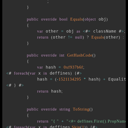
;
}
 obj
public
override
bool
Equals
(
object
)
{
 other 
 obj 
#
 className #
var
=
as
<
=
>
;
other 
other
return
(
!=
null
)
?
Equals
(
)
:
}
public
override
int
GetHashCode
(
)
{
 hash 
var
=
0xf937b6f
;
# 
 x 
 deffines
#
<
foreach
(
var
in
)
{
>
            hash 
 hash
 Equalit
=
(
-
1521134295
*
)
+
# 
 #
<
}
>
 hash
return
;
}
public
override
string
ToString
(
)
{
return
"{ "
+
"<#= deffines.First().PropName
# 
 x 
 deffines
#
<
foreach
(
var
in
.
Skip
(
1
)
)
{
>