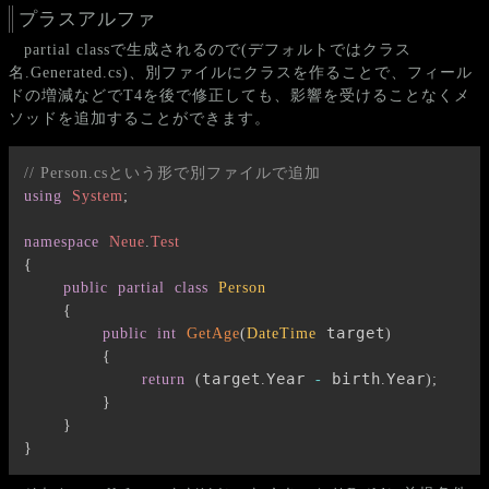
プラスアルファ
partial classで生成されるので(デフォルトではクラス
名.Generated.cs)、別ファイルにクラスを作ることで、フィール
ドの増減などでT4を後で修正しても、影響を受けることなくメ
ソッドを追加することができます。
// Person.csという形で別ファイルで追加
using
System
;
namespace
Neue
.
Test
{
public
partial
class
Person
{
 target
public
int
GetAge
(
DateTime
)
{
target
Year 
 birth
Year
return
(
.
-
.
)
;
}
}
}