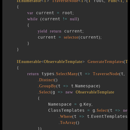
 root
IEnumerable
<
T
>
TraverseNode
<
T
>
(
T
,
Func
<
T
,
 T
{
 current 
 root
var
=
;
current 
while
(
!=
null
)
{
 current
yield
return
;
            current 
current
=
selector
(
)
;
}
}
IEnumerable
<
ObservableTemplate
>
GenerateTemplates
(
Ty
{
 types
t 
t
 
return
.
SelectMany
(
=>
TraverseNode
(
,
.
Distinct
(
)
t 
 t
Namespace
.
GroupBy
(
=>
.
)
g 
.
Select
(
=>
new
ObservableTemplate
{
                Namespace 
 g
Key
=
.
,
                ClassTemplates 
 g
t 
=
.
Select
(
=>
ne
t 
 t
EventTemplates
.
Where
(
=>
.
.
.
ToArray
(
)
}
)