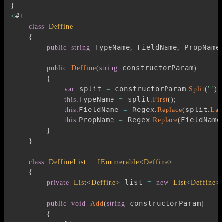
}
#
<
+
class
Deffine
{
 TypeName
 FieldName
 PropName
public
string
,
,
 constructorParam
public
Deffine
(
string
)
{
 split 
 constructorParam
var
=
.
Split
(
' '
)
;
TypeName 
 split
this
.
=
.
First
(
)
;
FieldName 
 Regex
split
this
.
=
.
Replace
(
.
Las
PropName 
 Regex
FieldName
this
.
=
.
Replace
(
}
}
class
DeffineList
:
IEnumerable
<
Deffine
>
{
 list 
private
List
<
Deffine
>
=
new
List
<
Deffine
>
 constructorParam
public
void
Add
(
string
)
{