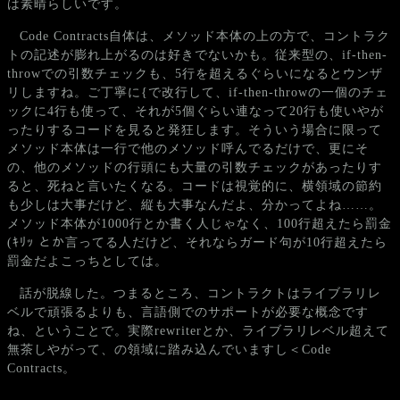
は素晴らしいです。
Code Contracts自体は、メソッド本体の上の方で、コントラク
トの記述が膨れ上がるのは好きでないかも。従来型の、if-then-
throwでの引数チェックも、5行を超えるぐらいになるとウンザ
リしますね。ご丁寧に{で改行して、if-then-throwの一個のチェ
ックに4行も使って、それが5個ぐらい連なって20行も使いやが
ったりするコードを見ると発狂します。そういう場合に限って
メソッド本体は一行で他のメソッド呼んでるだけで、更にそ
の、他のメソッドの行頭にも大量の引数チェックがあったりす
ると、死ねと言いたくなる。コードは視覚的に、横領域の節約
も少しは大事だけど、縦も大事なんだよ、分かってよね……。
メソッド本体が1000行とか書く人じゃなく、100行超えたら罰金
(ｷﾘｯ とか言ってる人だけど、それならガード句が10行超えたら
罰金だよこっちとしては。
話が脱線した。つまるところ、コントラクトはライブラリレ
ベルで頑張るよりも、言語側でのサポートが必要な概念です
ね、ということで。実際rewriterとか、ライブラリレベル超えて
無茶しやがって、の領域に踏み込んでいますし＜Code
Contracts。