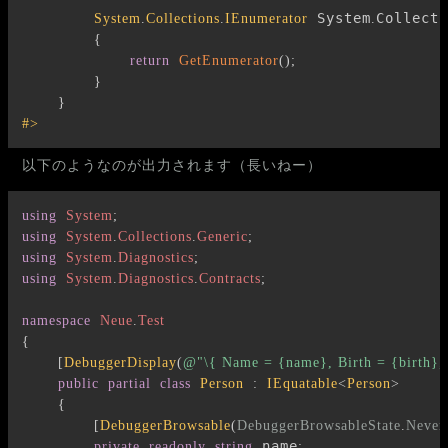
 System
Collecti
System
.
Collections
.
IEnumerator
.
{
return
GetEnumerator
(
)
;
}
}
#>
以下のようなのが出力されます（長いねー）
using
System
;
using
System
.
Collections
.
Generic
;
using
System
.
Diagnostics
;
using
System
.
Diagnostics
.
Contracts
;
namespace
Neue
.
Test
{
[
DebuggerDisplay
(
@"\{ Name = {name}, Birth = {birth}, 
public
partial
class
Person
:
IEquatable
<
Person
>
{
[
DebuggerBrowsable
(
DebuggerBrowsableState
.
Never
 name
private
readonly
string
;