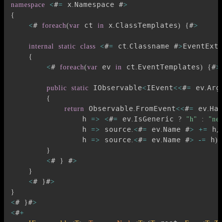
#
 x
Namespace #
namespace
<
=
.
>
{
# 
 ct 
 x
ClassTemplates
#
<
foreach
(
var
in
.
)
{
>
#
 ct
Classname #
EventExte
internal
static
class
<
=
.
>
{
# 
 ev 
 ct
EventTemplates
#
<
foreach
(
var
in
.
)
{
>
 IObservable
IEvent
#
 ev
Arg
public
static
<
<<
=
.
{
 Observable
FromEvent
#
 ev
Ha
return
.
<<
=
.
                h 
#
 ev
IsGeneric 
=>
<
=
.
?
"h"
:
"ne
                h 
 source
#
 ev
Name #
 h
=>
.
<
=
.
>
+=
,
                h 
 source
#
 ev
Name #
 h
=>
.
<
=
.
>
-=
)
;
}
# 
 #
<
}
>
}
# 
#
<
}
>
}
# 
#
<
}
>
#
<
+