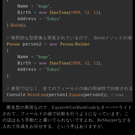
    Name 
=
"hoge"
,
    Birth 
=
new
DateTime
(
1999
,
12
,
12
)
,
    Address 
=
"Tokyo"
}
.
Build
(
)
;
// 暗黙的な型変換も実装されているので、.Buildメソッドの省
 person2 
Person
=
new
Person
.
Builder
{
    Name 
=
"hoge"
,
    Birth 
=
new
DateTime
(
1999
,
12
,
12
)
,
    Address 
=
"Tokyo"
}
;
// 参照ではなく、全てのフィールドの値の同値性で比較される
Console
person1
person2
.
WriteLine
(
.
Equals
(
)
)
;
// true
匿名型の再現なので、EqualsやGetHashCodeもオーバーライド
されて、フィールドの値で比較を行うようになっています。こ
の辺はもう手動だと書いてられないですよね。ReSharperなどを
入れて生成をお任せする、という手はありますが。