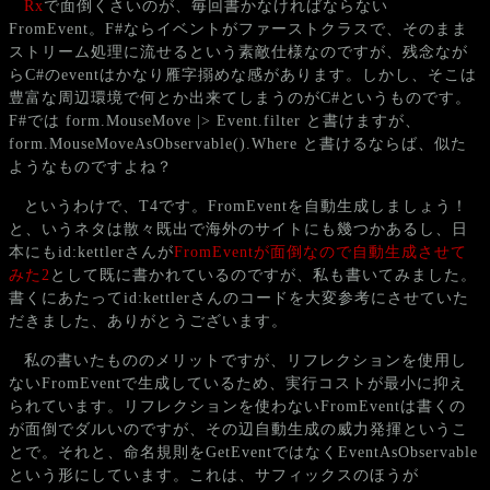
Rx
で面倒くさいのが、毎回書かなければならない
FromEvent。F#ならイベントがファーストクラスで、そのまま
ストリーム処理に流せるという素敵仕様なのですが、残念なが
らC#のeventはかなり雁字搦めな感があります。しかし、そこは
豊富な周辺環境で何とか出来てしまうのがC#というものです。
F#では form.MouseMove |> Event.filter と書けますが、
form.MouseMoveAsObservable().Where と書けるならば、似た
ようなものですよね？
というわけで、T4です。FromEventを自動生成しましょう！
と、いうネタは散々既出で海外のサイトにも幾つかあるし、日
本にもid:kettlerさんが
FromEventが面倒なので自動生成させて
みた2
として既に書かれているのですが、私も書いてみました。
書くにあたってid:kettlerさんのコードを大変参考にさせていた
だきました、ありがとうございます。
私の書いたもののメリットですが、リフレクションを使用し
ないFromEventで生成しているため、実行コストが最小に抑え
られています。リフレクションを使わないFromEventは書くの
が面倒でダルいのですが、その辺自動生成の威力発揮というこ
とで。それと、命名規則をGetEventではなくEventAsObservable
という形にしています。これは、サフィックスのほうが