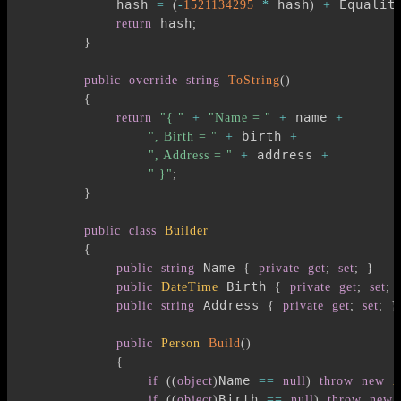
            hash 
 hash
 Equalit
=
(
-
1521134295
*
)
+
 hash
return
;
}
public
override
string
ToString
(
)
{
 name 
return
"{ "
+
"Name = "
+
+
 birth 
", Birth = "
+
+
 address 
", Address = "
+
+
" }"
;
}
public
class
Builder
{
 Name 
public
string
{
private
get
;
set
;
}
 Birth 
public
DateTime
{
private
get
;
set
;
 Address 
public
string
{
private
get
;
set
;
}
public
Person
Build
(
)
{
Name 
if
(
(
object
)
==
null
)
throw
new
A
Birth 
if
(
(
object
)
==
null
)
throw
new