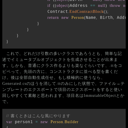
Address 
if
(
(
object
)
==
null
)
throw
n
                Contract
.
EndContractBlock
(
)
;
Name
 Birth
 Addr
return
new
Person
(
,
,
}
}
}
}
これで、どれだけ引数の多いクラスであろうとも、簡単な記
述でイミュータブルオブジェクトを生成させることが出来ま
す。しかも、普通にクラス作るよりも楽なぐらいです、.ttをコ
ピペって、先頭の方に、コンストラクタに並べる型を書くだ
け。後は全部自動生成任せ。もし積極的に使うなら、
Generated.csのほうを消して.ttのみにした状態で、ファイル→テ
ンプレートのエクスポートで項目のエクスポートをすると使い
回しやすくて素敵と思われます、項目名はImmutableObjectとか
で。
// 書くときはこんな風にやります
 person1 
var
=
new
Person
.
Builder
{