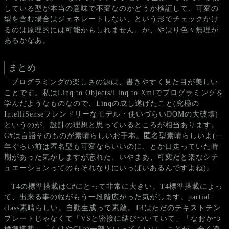
している型が本当の意味で不変なのかどうか検証して、可変の
型を含む場合はジェネレートしない、という形でチェックかけ
るのは原理的には可能かもしれません、が、やはり色々無理が
あるかなあ。
まとめ
プログラミングの楽しさの源は、書きやすく見た目が美しい
ことです。私はLinq to Objects/Linq to Xmlでプログラミングを
学んだようなものなので、Linqの成し遂げたこと(究極の
IntelliSenseフレンドリーなモデル・使いづらいDOMの大破壊)
というのが、設計の理想と思っているところが相当あります。
C#は言語そのものが素晴らしいお手本。匿名型素晴らしいよ(一
年ぐらい前は匿名型も可変ならいいのに、とか口走っていた時
期があった気がしますが忘れた、いやまあ、可変だと楽なシチ
ュエーションってのもそれなりにいっぱいあるんですよね)。
T4の標準搭載はC#にとって非常に大きい。T4標準搭載によっ
て、出来る事の幅がもう一段階広がった気がします。partial
class素晴らしい。自動生成って素敵。T4はただのテキストテン
プレートじゃなくて「VSと密接に結びついていて」「なおかつ