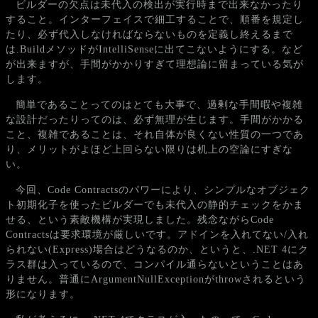
ビルダーの欠点は未代入の検出が実行時まで出来なかったり
すること。インターフェイスで細工することで、順番を規定し
たり、必ず代入しなければならないものを定義し終えるまで
は.BuildメソッドがIntelliSenseに出てこないようにする。など
が出来ますが、手間がかかりすぎて理想論に留まっている気が
します。
簡単であることってのはとても大事で、過剰な手間暇や複雑
な設計だったりってのは、必ず無理が生じます。手間がかかる
こと、複雑であることは、それ自体が良くない性質の一つであ
り、メリットがよほど上回らない限りは机上の空論にすぎな
い。
今回、Code Contractsのパワーにより、シンプルなオブジェク
ト初期化子を使ったビルダーでも未代入の静的チェックをかま
せる、という素敵機構が実現しました。残念ながらCode
Contractsは要求環境が厳しいです。アドインを入れてない/入れ
られない(Express)場合はどうなるのか、というと、.NET 4にク
ラス群は入っているので、コンパイル通らないということはあ
りません。普通にArgumentNullExceptionがthrowされるという
形になります。