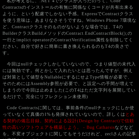
私が考えるに、.NET 4でクラスが入ったのって、Code
Contractsのインストールの有無に関係なくコードが共有出来る
ように、という配慮でしかない予感。ExpressでContractクラス
を使う意味は、あまりなさそうですね。Windows Phone 7環境な
ど、Contractクラスそのものがないような場合では、T4の
BuilderクラスBuildメソッドのContract.EndContractBlock();の
一行とimplict operatorのContractVerification属性を削除してく
ださい。自分で好きに簡単に書き換えられるのもT4の良さで
す。
今回はnullチェックしかしていないので、つまり値型の未代入
には無効です。何とかして入れたいとは思ったんですが、例え
ば対策として値型をNullableにするにせよType情報が必要で、
そのためにはAssembly参照が必要で、と設定への手間が増えて
しまうので今回は止めました(このT4はただ文字列を展開してい
るだけで、完全にリフレクション未使用)
Code Contractsに関しては、事前条件のnullチェックにしか使
っていなくて真価の1%も発揮されていないので、詳しくは
とあ
る契約の備忘目録。契約による設計(Design by Contract)で信頼
性の高いソフトウェアを構築しよう。 - Bug Catharsis
などなど
を。不変オブジェクトに関してもそうだけれど、zeclさんの記事