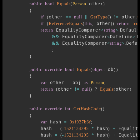
 other
public
bool
Equals
(
Person
)
{
other 
 other
if
(
==
null
||
GetType
(
)
!=
.
G
 other
if
(
ReferenceEquals
(
this
,
)
)
return
tru
 EqualityComparer
Default
return
<
string
>
.
 EqualityComparer
DateTime
D
&&
<
>
.
 EqualityComparer
Defa
&&
<
string
>
.
;
}
 obj
public
override
bool
Equals
(
object
)
{
 other 
 obj 
var
=
as
Person
;
other 
other
return
(
!=
null
)
?
Equals
(
)
:
}
public
override
int
GetHashCode
(
)
{
 hash 
var
=
0xf937b6f
;
            hash 
 hash
 Equalit
=
(
-
1521134295
*
)
+
            hash 
 hash
 Equalit
=
(
-
1521134295
*
)
+