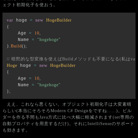
ェクト初期化子を使おう。
 hoge 
var
=
new
HogeBuilder
{
    Age 
=
10
,
    Name 
=
"hogehoge"
}
.
Build
(
)
;
// 暗黙的な型変換を使えばBuildメソッドも不要になる(私はv
 hoge 
Hoge
=
new
HogeBuilder
{
    Age 
=
10
,
    Name 
=
"hogehoge"
}
;
ええ、これなら悪くない。オブジェクト初期化子は大変素晴
らしい(本当にそろそろModern C# Designをですね……)。ビル
ダーを作る手間もJava方式に比べ大幅に軽減されます(set専用の
自動プロパティを用意するだけ)。それにIntelliSenseのサポート
も効きます。