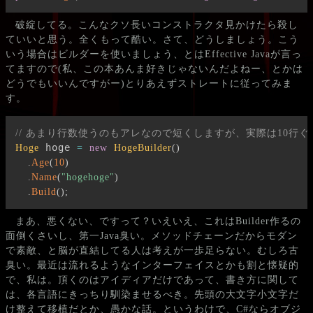
破綻してる。こんなクソ長いコンストラクタ見かけたら殺し
ていいと思う。全くもって酷い。さて、どうしましょう。こう
いう場合はビルダーを使いましょう、とはEffective Javaが言っ
てますので(私、この本あんま好きじゃないんだよねー、とかは
どうでもいいんですがー)とりあえずストレートに従ってみま
す。
// あまり行数使うのもアレなので短くしますが、実際は10行
 hoge 
Hoge
=
new
HogeBuilder
(
)
.
Age
(
10
)
.
Name
(
"hogehoge"
)
.
Build
(
)
;
まあ、悪くない、ですって？いえいえ、これはBuilder作るの
面倒くさいし、第一Java臭い。メソッドチェーンだからモダン
で素敵、と脳が直結してる人は考えが一歩足らない。むしろ古
臭い。最近は流れるようなインターフェイスとかも割と懐疑的
で、私は。頂くのはアイディアだけであって、書き方に関して
は、各言語にきっちり馴染ませるべき。先頭の大文字小文字だ
け整えて移植だとか、愚かな話。というわけで、C#ならオブジ