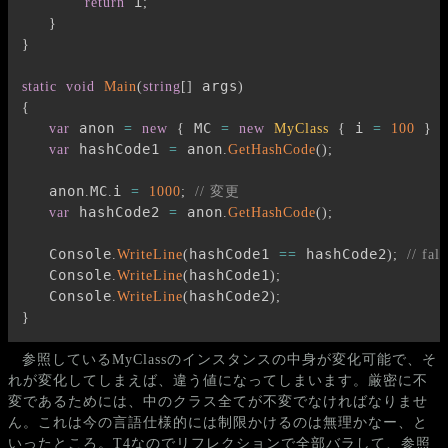
 i
return
;
}
}
 args
static
void
Main
(
string
[
]
)
{
 anon 
 MC 
 i 
var
=
new
{
=
new
MyClass
{
=
100
}
 hashCode1 
 anon
var
=
.
GetHashCode
(
)
;
   anon
MC
i 
.
.
=
1000
;
// 変更
 hashCode2 
 anon
var
=
.
GetHashCode
(
)
;
   Console
hashCode1 
 hashCode2
.
WriteLine
(
==
)
;
// fals
   Console
hashCode1
.
WriteLine
(
)
;
   Console
hashCode2
.
WriteLine
(
)
;
}
参照しているMyClassのインスタンスの中身が変化可能で、そ
れが変化してしまえば、違う値になってしまいます。厳密に不
変であるためには、中のクラス全てが不変でなければなりませ
ん。これは今の言語仕様的には制限かけるのは無理かなー、と
いったところ。T4なのでリフレクションで全部バラして、参照