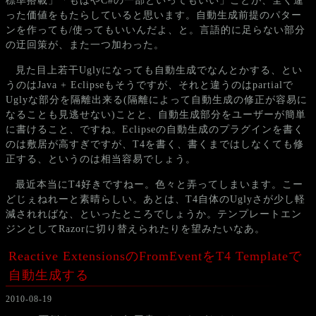
標準搭載」「もはやC#の一部といってもいい」ことが、全く違
った価値をもたらしていると思います。自動生成前提のパター
ンを作っても/使ってもいいんだよ、と。言語的に足らない部分
の迂回策が、また一つ加わった。
見た目上若干Uglyになっても自動生成でなんとかする、とい
うのはJava + Eclipseもそうですが、それと違うのはpartialで
Uglyな部分を隔離出来る(隔離によって自動生成の修正が容易に
なることも見逃せない)ことと、自動生成部分をユーザーが簡単
に書けること、ですね。Eclipseの自動生成のプラグインを書く
のは敷居が高すぎですが、T4を書く、書くまではしなくても修
正する、というのは相当容易でしょう。
最近本当にT4好きですねー。色々と弄ってしまいます。こー
どじぇねれーと素晴らしい。あとは、T4自体のUglyさが少し軽
減されればな、といったところでしょうか。テンプレートエン
ジンとしてRazorに切り替えられたりを望みたいなあ。
Reactive ExtensionsのFromEventをT4 Templateで
自動生成する
2010-08-19