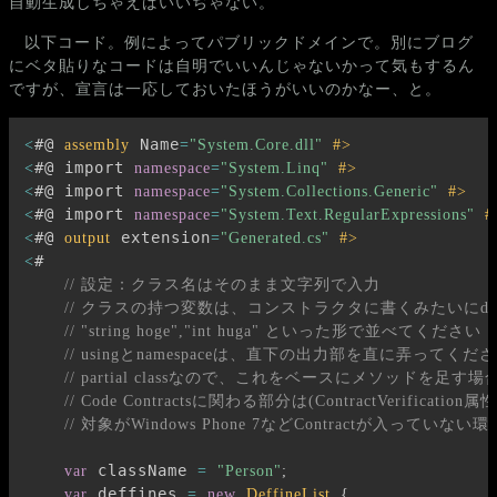
自動生成しちゃえばいいぢゃない。
以下コード。例によってパブリックドメインで。別にブログ
にベタ貼りなコードは自明でいいんじゃないかって気もするん
ですが、宣言は一応しておいたほうがいいのかなー、と。
#@ 
 Name
<
assembly
=
"System.Core.dll"
#>
#@ import 
<
namespace
=
"System.Linq"
#>
#@ import 
<
namespace
=
"System.Collections.Generic"
#>
#@ import 
<
namespace
=
"System.Text.RegularExpressions"
#
#@ 
 extension
<
output
=
"Generated.cs"
#>
#

<
// 設定：クラス名はそのまま文字列で入力
// クラスの持つ変数は、コンストラクタに書くみたいにdeff
// "string hoge","int huga" といった形で並べてください
// usingとnamespaceは、直下の出力部を直に弄ってくだ
// partial classなので、これをベースにメソッドを足
// Code Contractsに関わる部分は(ContractVerification属性
// 対象がWindows Phone 7などContractが入
 className 
var
=
"Person"
;
 deffines 
var
=
new
DeffineList
{