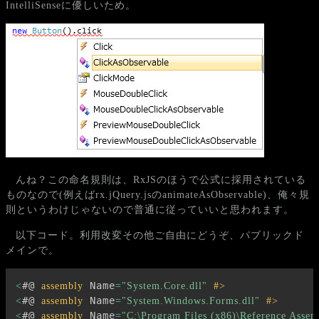
IntelliSenseに優しいため。
んね？この命名規則は、RxJSのほうで公式に採用されている
ものなので(例えばrx.jQuery.jsのanimateAsObservable)、俺々規
則というわけじゃないので普通に従っていいと思われます。
以下コード。利用改変その他ご自由にどうぞ、パブリックド
メインで。
#@ 
 Name
<
assembly
=
"System.Core.dll"
#>
#@ 
 Name
<
assembly
=
"System.Windows.Forms.dll"
#>
#@ 
 Name
<
assembly
=
"C:\Program Files (x86)\Reference Asse