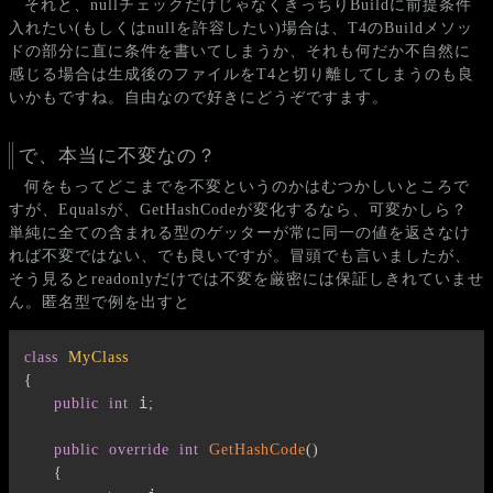
それと、nullチェックだけじゃなくきっちりBuildに前提条件
入れたい(もしくはnullを許容したい)場合は、T4のBuildメソッ
ドの部分に直に条件を書いてしまうか、それも何だか不自然に
感じる場合は生成後のファイルをT4と切り離してしまうのも良
いかもですね。自由なので好きにどうぞですます。
で、本当に不変なの？
何をもってどこまでを不変というのかはむつかしいところで
すが、Equalsが、GetHashCodeが変化するなら、可変かしら？
単純に全ての含まれる型のゲッターが常に同一の値を返さなけ
れば不変ではない、でも良いですが。冒頭でも言いましたが、
そう見るとreadonlyだけでは不変を厳密には保証しきれていませ
ん。匿名型で例を出すと
class
MyClass
{
 i
public
int
;
public
override
int
GetHashCode
(
)
{