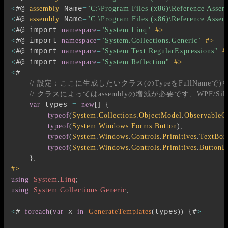
#@ 
 Name
<
assembly
=
"C:\Program Files (x86)\Reference Assem
#@ 
 Name
<
assembly
=
"C:\Program Files (x86)\Reference Asse
#@ import 
<
namespace
=
"System.Linq"
#>
#@ import 
<
namespace
=
"System.Collections.Generic"
#>
#@ import 
<
namespace
=
"System.Text.RegularExpressions"
#
#@ import 
<
namespace
=
"System.Reflection"
#>
#

<
// 設定：ここに生成したいクラス(のTypeをFullName
// クラスによってはassemblyの増減が必要です、WPF/S
 types 
var
=
new
[
]
{
typeof
(
System
.
Collections
.
ObjectModel
.
ObservableCo
typeof
(
System
.
Windows
.
Forms
.
Button
)
,
typeof
(
System
.
Windows
.
Controls
.
Primitives
.
TextBox
typeof
(
System
.
Windows
.
Controls
.
Primitives
.
ButtonB
}
;
#>
using
System
.
Linq
;
using
System
.
Collections
.
Generic
;
# 
 x 
types
#
<
foreach
(
var
in
GenerateTemplates
(
)
)
{
>