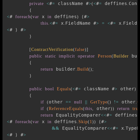
#
 className #
#
 deffines
Cons
private
<
=
>
(
<
=
.
{
# 
 x 
 deffines
#
<
foreach
(
var
in
)
{
>
#
 x
FieldName #
#
 x
FieldN
this
.
<
=
.
>
=
<
=
.
# 
 #
<
}
>
}
[
ContractVerification
(
false
)
]
 bui
public
static
implicit
operator
Person
(
Builder
{
 builder
return
.
Build
(
)
;
}
#
 className #
 other
public
bool
Equals
(
<
=
>
)
{
other 
 other
if
(
==
null
||
GetType
(
)
!=
.
G
 other
if
(
ReferenceEquals
(
this
,
)
)
return
tru
 EqualityComparer
#
 deffines
return
<<
=
.
# 
 x 
 deffines
#
<
foreach
(
var
in
.
Skip
(
1
)
)
{
>
 EqualityComparer
#
 x
TypeN
&&
<<
=
.
# 
 #
<
}
>