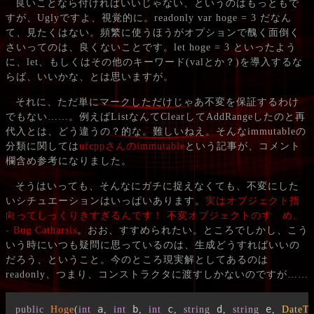
良いことなら付ければいいじゃない、というのはもっともで
すが、Uglyですよ、視覚的に。readonly var hoge = 3 だなん
て、見たくはない。頻繁に使うほうがオプションで醜く面倒く
さいってのは、良くないことです。let hoge = 3 といったよう
に、let、もしくはその他のキーワード(valとか？)を導入するな
らば、いいかな、とは思いますが。
それに、ただ単にマークしただけじゃあ不変を保証するわけ
でもない……。例えばListなんてClearしてAddRangeしたのと再
代入とは、どう違うの？的な。難しいねえ。そんなimmutableの
分類に関しては
ufcppさんのimmutable
という記事が、コメント
欄含め参考になりました。
そうはいっても、そんなにガチに捉えなくても、不変にした
いシチュエーションはいっぱいあります。
実はオブジェクト指
向ってしっくりきすぎるんです！ 不変オブジェクトのすゝめ。
- Bug Catharsis
。おお、すすめられたい。ところでしかし、こう
いう時にいつも疑問に思っているのは、生成どうすればいいの
だろう、ということ。今のところ現実解としてあるのは
readonly、つまり、コンストラクタに渡すしかないのですが……
 a
 b
 c
 d
 e
public
Hoge
(
int
,
int
,
int
,
string
,
string
,
DateT