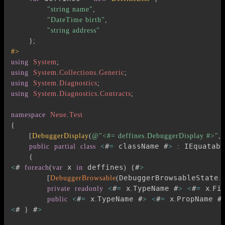
"string name"
,
"DateTime birth"
,
"string address"
}
;
#>
using
System
;
using
System
.
Collections
.
Generic
;
using
System
.
Diagnostics
;
using
System
.
Diagnostics
.
Contracts
;
namespace
Neue
.
Test
{
[
DebuggerDisplay
(
@"<#= deffines.DebuggerDisplay #>"
,
 
#
 className #
 IEquatabl
public
partial
class
<
=
>
:
{
# 
 x 
 deffines
#
<
foreach
(
var
in
)
{
>
DebuggerBrowsableState
[
DebuggerBrowsable
(
.
#
 x
TypeName #
#
 x
Fi
private
readonly
<
=
.
>
<
=
.
#
 x
TypeName #
#
 x
PropName #
public
<
=
.
>
<
=
.
# 
 #
<
}
>