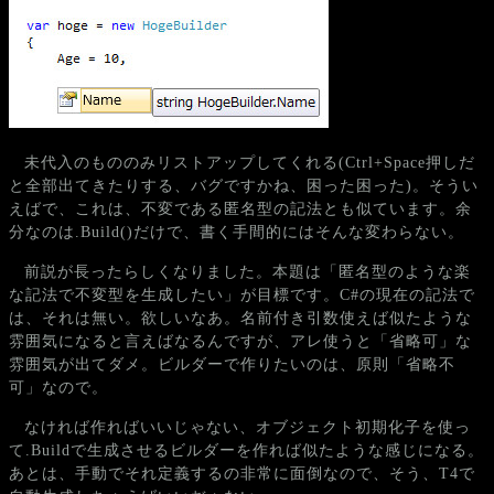
未代入のもののみリストアップしてくれる(Ctrl+Space押しだ
と全部出てきたりする、バグですかね、困った困った)。そうい
えばで、これは、不変である匿名型の記法とも似ています。余
分なのは.Build()だけで、書く手間的にはそんな変わらない。
前説が長ったらしくなりました。本題は「匿名型のような楽
な記法で不変型を生成したい」が目標です。C#の現在の記法で
は、それは無い。欲しいなあ。名前付き引数使えば似たような
雰囲気になると言えばなるんですが、アレ使うと「省略可」な
雰囲気が出てダメ。ビルダーで作りたいのは、原則「省略不
可」なので。
なければ作ればいいじゃない、オブジェクト初期化子を使っ
て.Buildで生成させるビルダーを作れば似たような感じになる。
あとは、手動でそれ定義するの非常に面倒なので、そう、T4で