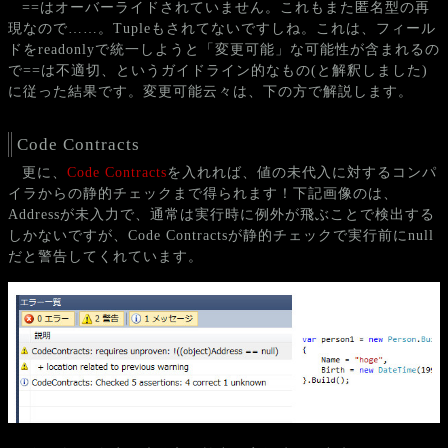
==はオーバーライドされていません。これもまた匿名型の再
現なので……。Tupleもされてないですしね。これは、フィール
ドをreadonlyで統一しようと「変更可能」な可能性が含まれるの
で==は不適切、というガイドライン的なもの(と解釈しました)
に従った結果です。変更可能云々は、下の方で解説します。
Code Contracts
更に、
Code Contracts
を入れれば、値の未代入に対するコンパ
イラからの静的チェックまで得られます！下記画像のは、
Addressが未入力で、通常は実行時に例外が飛ぶことで検出する
しかないですが、Code Contractsが静的チェックで実行前にnull
だと警告してくれています。