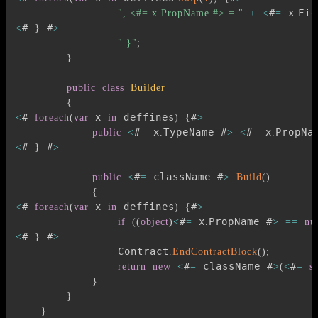
#
 x
Fie
", <#= x.PropName #> = "
+
<
=
.
# 
 #
<
}
>
" }"
;
}
public
class
Builder
{
# 
 x 
 deffines
#
<
foreach
(
var
in
)
{
>
#
 x
TypeName #
#
 x
PropNa
public
<
=
.
>
<
=
.
# 
 #
<
}
>
#
 className #
public
<
=
>
Build
(
)
{
# 
 x 
 deffines
#
<
foreach
(
var
in
)
{
>
#
 x
PropName #
if
(
(
object
)
<
=
.
>
==
nu
# 
 #
<
}
>
                Contract
.
EndContractBlock
(
)
;
#
 className #
#
return
new
<
=
>
(
<
=
s
}
}
}