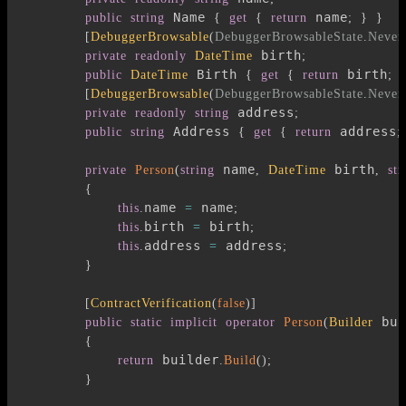
 Name 
 name
public
string
{
get
{
return
;
}
}
[
DebuggerBrowsable
(
DebuggerBrowsableState
.
Never
 birth
private
readonly
DateTime
;
 Birth 
 birth
public
DateTime
{
get
{
return
;
[
DebuggerBrowsable
(
DebuggerBrowsableState
.
Never
 address
private
readonly
string
;
 Address 
 address
public
string
{
get
{
return
;
 name
 birth
private
Person
(
string
,
DateTime
,
str
{
name 
 name
this
.
=
;
birth 
 birth
this
.
=
;
address 
 address
this
.
=
;
}
[
ContractVerification
(
false
)
]
 bui
public
static
implicit
operator
Person
(
Builder
{
 builder
return
.
Build
(
)
;
}