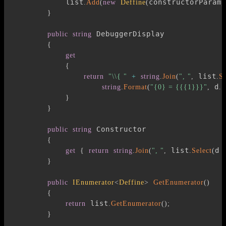
            list
constructorParam
.
Add
(
new
Deffine
(
)
}
 DebuggerDisplay

public
string
{
get
{
 list
return
"\\{ "
+
string
.
Join
(
", "
,
.
Se
 d
P
string
.
Format
(
"{0} = {{{1}}}"
,
.
}
}
 Constructor

public
string
{
 list
d 
get
{
return
string
.
Join
(
", "
,
.
Select
(
}
public
IEnumerator
<
Deffine
>
GetEnumerator
(
)
{
 list
return
.
GetEnumerator
(
)
;
}