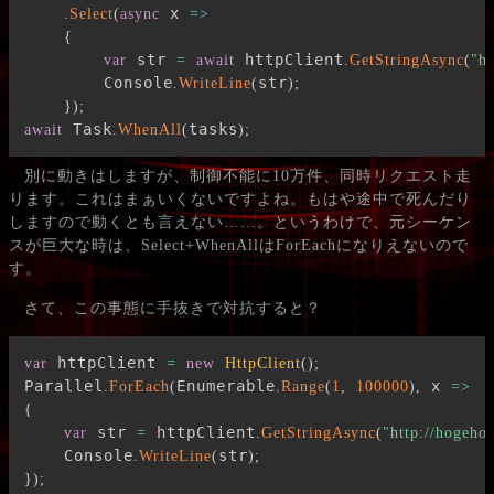
 x 
.
Select
(
async
=>
{
 str 
 httpClient
var
=
await
.
GetStringAsync
(
"h
        Console
str
.
WriteLine
(
)
;
}
)
;
 Task
tasks
await
.
WhenAll
(
)
;
別に動きはしますが、制御不能に10万件、同時リクエスト走
ります。これはまぁいくないですよね。もはや途中で死んだり
しますので動くとも言えない……。というわけで、元シーケン
スが巨大な時は、Select+WhenAllはForEachになりえないので
す。
さて、この事態に手抜きで対抗すると？
 httpClient 
var
=
new
HttpClient
(
)
;
Parallel
Enumerable
 x 
.
ForEach
(
.
Range
(
1
,
100000
)
,
=>
{
 str 
 httpClient
var
=
.
GetStringAsync
(
"http://hogeho
    Console
str
.
WriteLine
(
)
;
}
)
;