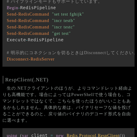
# パイプラインモードもサポートしています。
Begin
-
Send-RedisCommand
"set test fghijk"
Send-RedisCommand
"incr testb"
Send-RedisCommand
"incr testc"
Send-RedisCommand
"get test"
Execute
RedisPipeline

-
# 明示的にコネクションを切るときはDisconnectしてください
Disconnect-RedisServer
RespClient(.NET)
生の.NETクライアントのほうが、よりコマンドレット経由よ
りも高機能です。場合によってはPowerShellで使う場合も、コ
マンドレットではなくて、こちらを使ったほうがいいこともあ
るかもしれません。具体的な差は、バイナリセーフな値を投げ
ることができるのと、戻り値のバイナリのデコード形式を自由
に選べます。
 client 
using
(
var
=
new
Redis
.
Protocol
.
RespClient
(
)
)