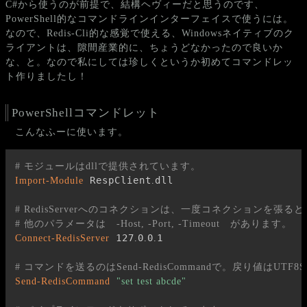
C#から使うのが前提で、結構ヘヴィーだと思うのです、
PowerShell的なコマンドラインインターフェイスで使うには。
なので、Redis-Cli的な感覚で使える、Windowsネイティブのク
ライアントは、隙間産業的に、ちょうどなかったので良いか
な、と。なので私にしては珍しくというか初めてコマンドレッ
ト作りましたし！
PowerShellコマンドレット
こんなふーに使います。
# モジュールはdllで提供されています。
 RespClient
dll

Import-Module
.
# RedisServerへのコネクションは、一度コネクションを
# 他のパラメータは　-Host, -Port, -Timeout　があります。
 127
0
0
1

Connect-RedisServer
.
.
.
# コマンドを送るのはSend-RedisCommandで。戻り値はUTF
Send-RedisCommand
"set test abcde"