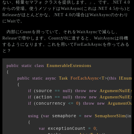
ない、軽量セマフォ クラスを提供します。」。です。.NET 4.0
からの登場。使うメソッドはWaitAsync(これは.NET 4.5から)と
Releaseがほとんどかな。.NET 4.0の場合はWaitAsyncのかわり
にWaitで。
内部にCountを持っていて、それをWaitAsyncで減らし、
Releaseで増やします。Countが0に達すると、WaitAsyncは待機
するようになります。これを用いてForEachAsyncを作ってみる
と？
public
static
class
EnumerableExtensions
{
public
static
async
Task
ForEachAsync
<
T
>
(
this
IEnume
{
source 
if
(
==
null
)
throw
new
ArgumentNullExc
action 
if
(
==
null
)
throw
new
ArgumentNullExc
concurrency 
if
(
<=
0
)
throw
new
ArgumentOut
 semaphore 
using
(
var
=
new
SemaphoreSlim
(
ini
{
 exceptionCount 
var
=
0
;