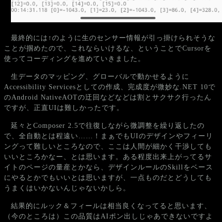
最終的には↑のように生のセンサー情報が引っ掛けられそうな
ことが掴めたので、これならいけるな、ということでCursorを
使ってコーディングを進めていきました。
生データのマッピング、グローバルで動かせるように
Accessibility Servicesとしての作成、完成度が微妙な.NET 10で
のAndroid NativeAOTの迂回などなどは割とサクサク行ったん
ですが、正直UIは難しかったです。
延々とComposer 2.5で往復しながら微調整を繰り返したの
で、全自動とは程遠い……！まぁでもUIのデザインやフィーリ
ングって難しいところなので、ここは人間が細かく干渉しても
いいところかなー、とは思います。ある程度出来上がってるサ
イトのページの量産とかなら、デザインルールのSkillをベース
にやるとかでもいいとは思いますが、一点ものだとどうしても
うまくはいかないんじゃないかしら。
結果的にルック＆フィールは相当良くなってると思います、
（今のところは）この品質はAIポン出しじゃあできないですよ