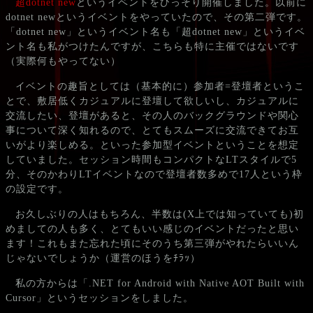
超dotnet new
というイベントをひっそり開催しました。以前に
dotnet newというイベントをやっていたので、その第二弾です。
「dotnet new」というイベント名も「超dotnet new」というイベ
ント名も私がつけたんですが、こちらも特に主催ではないです
（実際何もやってない）
イベントの趣旨としては（基本的に）参加者=登壇者というこ
とで、敷居低くカジュアルに登壇して欲しいし、カジュアルに
交流したい、登壇があると、その人のバックグラウンドや関心
事について深く知れるので、とてもスムーズに交流できてお互
いがより楽しめる。といった参加型イベントということを想定
していました。セッション時間もコンパクトなLTスタイルで5
分、そのかわりLTイベントなので登壇者数多めで17人という枠
の設定です。
お久しぶりの人はもちろん、半数は(X上では知っていても)初
めましての人も多く、とてもいい感じのイベントだったと思い
ます！これもまた忘れた頃にそのうち第三弾がやれたらいいん
じゃないでしょうか（運営のほうをﾁﾗｯ）
私の方からは「.NET for Android with Native AOT Built with
Cursor」というセッションをしました。