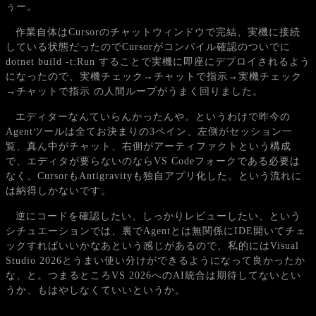
ぅー。
作業自体はCursorのチャットウィンドウで完結、実機に接続
している状態だったのでCursorがコンパイル確認のついでに
dotnet build -t:Run
することで実機に即座にデプロイされるよう
になったので、実機チェック→チャットで指示→実機チェック
→チャットで指示 の人間ループがうまく回りました。
エディターなんていらんかったんや。というわけで昨今の
Agentツールは全てお決まりの3ペイン、左側がセッション一
覧、真ん中がチャット、右側がアーティファクトという構成
で、エディタが要らないのならVS Codeフォークである必要は
なく、CursorもAntigravityも独自アプリ化した。という流れに
は納得しかないです。
逆にコードを確認したい、しっかりレビューしたい、という
シチュエーションでは、裏でAgentとは無関係にIDE開いてチェ
ックすればいいかなあという感じがあるので、私的にはVisual
Studio 2026とうまい使い分けができるようになって良かったか
な、と。つまるところVS 2026へのAI統合は期待してないとい
うか、もはやしなくていいというか。