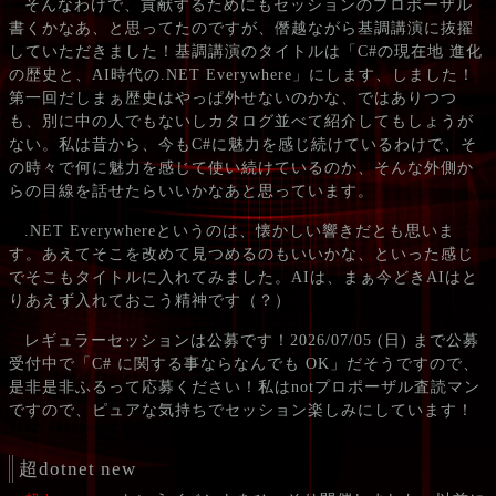
そんなわけで、貢献するためにもセッションのプロポーザル
書くかなあ、と思ってたのですが、僭越ながら基調講演に抜擢
していただきました！基調講演のタイトルは「C#の現在地 進化
の歴史と、AI時代の.NET Everywhere」にします、しました！
第一回だしまぁ歴史はやっぱ外せないのかな、ではありつつ
も、別に中の人でもないしカタログ並べて紹介してもしょうが
ない。私は昔から、今もC#に魅力を感じ続けているわけで、そ
の時々で何に魅力を感じて使い続けているのか、そんな外側か
らの目線を話せたらいいかなあと思っています。
.NET Everywhereというのは、懐かしい響きだとも思いま
す。あえてそこを改めて見つめるのもいいかな、といった感じ
でそこもタイトルに入れてみました。AIは、まぁ今どきAIはと
りあえず入れておこう精神です（？）
レギュラーセッションは公募です！2026/07/05 (日) まで公募
受付中で「C# に関する事ならなんでも OK」だそうですので、
是非是非ふるって応募ください！私はnotプロポーザル査読マン
ですので、ピュアな気持ちでセッション楽しみにしています！
超dotnet new