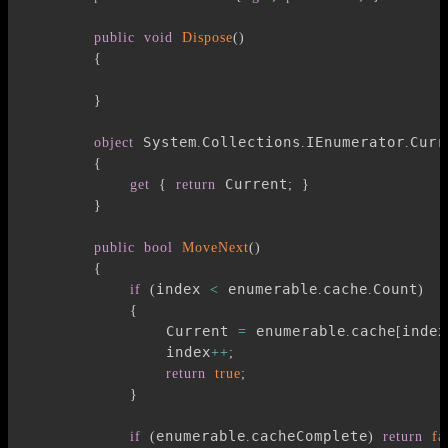
public
void
Dispose
(
)
{
}
 System
Collections
IEnumerator
Curr
object
.
.
.
{
 Current
get
{
return
;
}
}
public
bool
MoveNext
(
)
{
index 
 enumerable
cache
Count
if
(
<
.
.
)
{
                Current 
 enumerable
cache
index
=
.
[
                index
++
;
return
true
;
}
enumerable
cacheComplete
if
(
.
)
return
fa