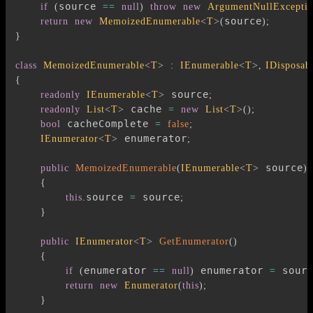
source 
if
(
==
null
)
throw
new
ArgumentNullExcepti
source
return
new
MemoizedEnumerable
<
T
>
(
)
;
}
class
MemoizedEnumerable
<
T
>
:
IEnumerable
<
T
>
,
IDisposab
{
 source
readonly
IEnumerable
<
T
>
;
 cache 
readonly
List
<
T
>
=
new
List
<
T
>
(
)
;
 cacheComplete 
bool
=
false
;
 enumerator
IEnumerator
<
T
>
;
 source
public
MemoizedEnumerable
(
IEnumerable
<
T
>
)
{
source 
 source
this
.
=
;
}
public
IEnumerator
<
T
>
GetEnumerator
(
)
{
enumerator 
 enumerator 
 sour
if
(
==
null
)
=
return
new
Enumerator
(
this
)
;
}