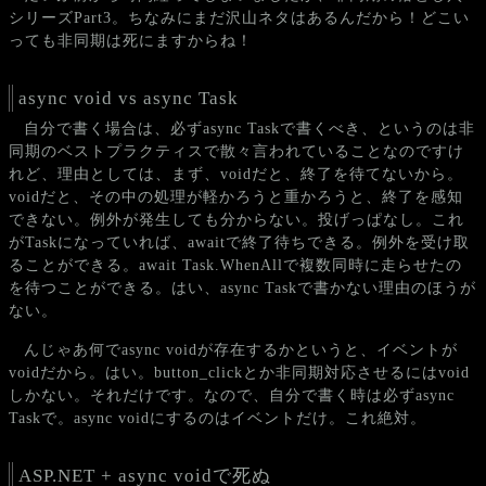
シリーズPart3。ちなみにまだ沢山ネタはあるんだから！どこい
っても非同期は死にますからね！
async void vs async Task
自分で書く場合は、必ずasync Taskで書くべき、というのは非
同期のベストプラクティスで散々言われていることなのですけ
れど、理由としては、まず、voidだと、終了を待てないから。
voidだと、その中の処理が軽かろうと重かろうと、終了を感知
できない。例外が発生しても分からない。投げっぱなし。これ
がTaskになっていれば、awaitで終了待ちできる。例外を受け取
ることができる。await Task.WhenAllで複数同時に走らせたの
を待つことができる。はい、async Taskで書かない理由のほうが
ない。
んじゃあ何でasync voidが存在するかというと、イベントが
voidだから。はい。button_clickとか非同期対応させるにはvoid
しかない。それだけです。なので、自分で書く時は必ずasync
Taskで。async voidにするのはイベントだけ。これ絶対。
ASP.NET + async voidで死ぬ