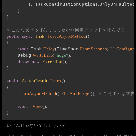
 TaskContinuationOptions
OnlyOnFaulted
}
,
.
}
}
// こんな投げっぱなしにしたい非同期メソッドを呼んでも
public
async
Task
ToaruAsyncMethod
(
)
{
 Task
TimeSpan
await
.
Delay
(
.
FromSeconds
(
1
)
)
.
Configur
    Debug
.
WriteLine
(
"hoge"
)
;
throw
new
Exception
(
)
;
}
public
ActionResult
Index
(
)
{
ToaruAsyncMethod
(
)
.
FireAndForget
(
)
;
// こうすれば
return
View
(
)
;
}
いいんじゃないでしょうか？