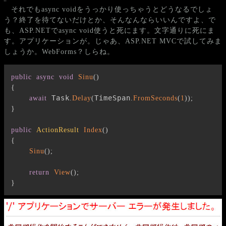
それでもasync voidをうっかり使っちゃうとどうなるでしょ
う？終了を待てないだけとか、そんなんならいいんですよ、で
も、ASP.NETでasync void使うと死にます。文字通りに死にま
す。アプリケーションが。じゃあ、ASP.NET MVCで試してみま
しょうか。WebForms？しらね。
public
async
void
Sinu
(
)
{
 Task
TimeSpan
await
.
Delay
(
.
FromSeconds
(
1
)
)
;
}
public
ActionResult
Index
(
)
{
Sinu
(
)
;
return
View
(
)
;
}