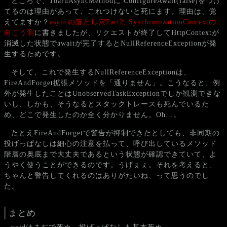
ところで、ToaruAsyncMethodに.ConfigureAwait(false)をつけ
てるのは理由があって、これつけないと死にます。理由は、覚
えてますか？
asyncの落とし穴Part2, SynchronizationContextの
向こう側
に書きましたが、リクエストが終了してHttpContextが
消滅した状態でawaitが完了するとNullReferenceExceptionが発
生するためです。
そして、これで発生するNullReferenceExceptionは、
FireAndForget拡張メソッドを「通りません」。こうなると、例
外が発生したことはUnobservedTaskExceptionでしか観測できな
いし、しかも、そうなるとスタックトレースも死んでいるた
め、どこで発生したのか全く分かりません。Oh...。
たとえFireAndForgetで警告が抑制できたとしても、非同期の
投げっぱなしは細心の注意を払って、呼び出しているメソッド
階層の奥底まで大丈夫であるという状態が確認できていて、よ
うやく使うことができるのです。うげぇぇ。それを考えると、
ちゃんと警告してくれるのはありがたいね、って思うのでし
た。
まとめ