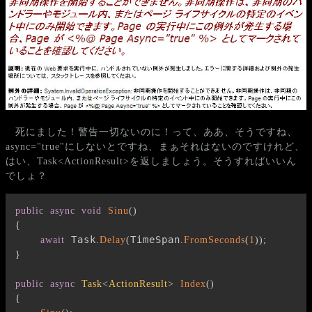
死にました！警告一切ないのに！って、ああ、そうですね、
async="true"にしないとですね、まぁそれはないのですけれど、
はい、Task<ActionResult>を返しましょう。そうすればいいん
でしょ？
public
async
void
Sinu
(
)
{
 Task
TimeSpan
await
.
Delay
(
.
FromSeconds
(
1
)
)
;
}
public
async
Task
<
ActionResult
>
Index
(
)
{