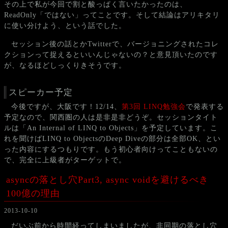
その上で私が今回で割と酸っぱく言いたかったのは、
ReadOnly「ではない」ってことです。そして結論はアリキタリ
に使い分けよう、という話でした。
セッション後の話とかTwitterで、バージョニングされたコレ
クションって捉えるといいんじゃないの？と意見頂いたのです
が、なるほどしっくりきそうです。
スピーカー予定
今後ですが、大阪です！12/14、
第3回 LINQ勉強会
で発表する
予定なので、関西圏の人は是非是非どうぞ。セッションタイト
ルは「An Internal of LINQ to Objects」を予定しています。こ
れを聞けばLINQ to ObjectsのDeep Diveの部分は全部OK、とい
った内容にするつもりです。もう初心者向けってこともないの
で、完全に上級者がターゲットで。
asyncの落とし穴Part3, async voidを避けるべき
100億の理由
2013-10-10
だいぶ前から時間経ってしまいましたが、非同期の落とし穴