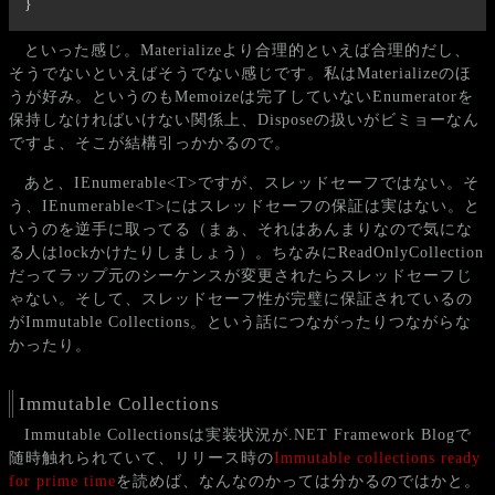
}
といった感じ。Materializeより合理的といえば合理的だし、
そうでないといえばそうでない感じです。私はMaterializeのほ
うが好み。というのもMemoizeは完了していないEnumeratorを
保持しなければいけない関係上、Disposeの扱いがビミョーなん
ですよ、そこが結構引っかかるので。
あと、IEnumerable<T>ですが、スレッドセーフではない。そ
う、IEnumerable<T>にはスレッドセーフの保証は実はない。と
いうのを逆手に取ってる（まぁ、それはあんまりなので気にな
る人はlockかけたりしましょう）。ちなみにReadOnlyCollection
だってラップ元のシーケンスが変更されたらスレッドセーフじ
ゃない。そして、スレッドセーフ性が完璧に保証されているの
がImmutable Collections。という話につながったりつながらな
かったり。
Immutable Collections
Immutable Collectionsは実装状況が.NET Framework Blogで
随時触れられていて、リリース時の
Immutable collections ready
for prime time
を読めば、なんなのかっては分かるのではかと。