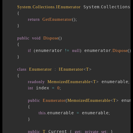
 System
Collections
System
.
Collections
.
IEnumerator
.
.
{
return
GetEnumerator
(
)
;
}
public
void
Dispose
(
)
{
enumerator 
 enumerator
if
(
!=
null
)
.
Dispose
(
)
;
}
class
Enumerator
:
IEnumerator
<
T
>
{
 enumerable
readonly
MemoizedEnumerable
<
T
>
;
 index 
int
=
0
;
 enum
public
Enumerator
(
MemoizedEnumerable
<
T
>
{
enumerable 
 enumerable
this
.
=
;
}
 Current 
public
T
{
get
;
private
set
;
}