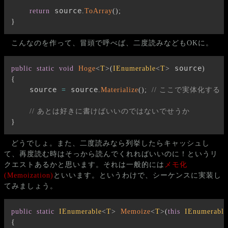
 source
return
.
ToArray
(
)
;
}
こんなのを作って、冒頭で呼べば、二度読みなどもOKに。
 source
public
static
void
Hoge
<
T
>
(
IEnumerable
<
T
>
)
{
    source 
 source
=
.
Materialize
(
)
;
// ここで実体化する
// あとは好きに書けばいいのではないでせうか
}
どうでしょ。また、二度読みなら列挙したらキャッシュし
て、再度読む時はそっから読んでくれればいいのに！というリ
クエストあるかと思います。それは一般的には
メモ化
(Memoization)
といいます。というわけで、シーケンスに実装し
てみましょう。
public
static
IEnumerable
<
T
>
Memoize
<
T
>
(
this
IEnumerable
{