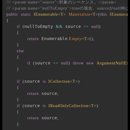
/// <param name="source">対象のシーケンス。</param>
/// <param name="nullToEmpty">trueの場合、sourceが
public
static
IEnumerable
<
T
>
Materialize
<
T
>
(
this
IEnumerab
{
nullToEmpty 
 source 
if
(
&&
==
null
)
{
 Enumerable
return
.
Empty
<
T
>
(
)
;
}
else
{
source 
if
(
==
null
)
throw
new
ArgumentNullExc
}
source 
if
(
is
ICollection
<
T
>
)
{
 source
return
;
}
source 
if
(
is
IReadOnlyCollection
<
T
>
)
{
 source
return
;
}