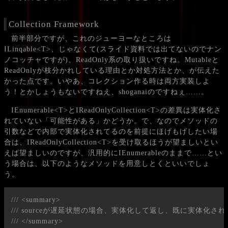
Collection Framework
前半部分ですが、これのジューヨーなところは
ILinqable<T>、じゃなくて(スライド資料では出てないのでナン
ノコッチャですが)、ReadOnly系の取り扱いですね。Mutableと
ReadOnlyが枝分かれしている理由とか対処方法とか、が伝えた
かった点です。いやあ、コレクション作る時は両方実装しよ
う！とかしょうもないですねえ、shoganaiのですねぇ……。
IEnumerable<T>とIReadOnlyCollection<T>の差異は実体化さ
れていない「可能性がある」かどうか。で、なのでメソッドの
引数などで内部で実体化されてるのを前提にほげもげしたい場
合は、IReadOnlyCollection<T>を受け取るほうが望ましいとい
えば望ましいのですが、汎用的にIEnumerableのままで……とい
う場合は、以下のようなメソッドを用意しとくといいでしょ
う。
/// <summary>
/// sourceが遅延状態の場合、実体化して返し、既に実体
/// </summary>