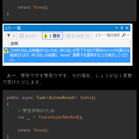
return
View
(
)
;
}
あー、警告ウザす警告ウザす。その場合、しょうがなく変数
で受けたりします。
public
async
Task
<
ActionResult
>
Index
(
)
{
// 警告抑制のため
 _ 
var
=
ToaruAsyncMethod
(
)
;
return
View
(
)
;
}