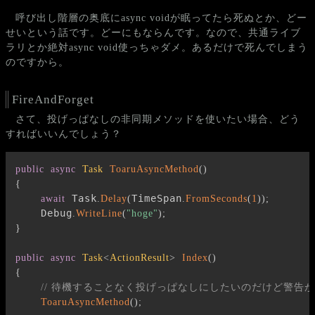
呼び出し階層の奥底にasync voidが眠ってたら死ぬとか、どー
せいという話です。どーにもならんです。なので、共通ライブ
ラリとか絶対async void使っちゃダメ。あるだけで死んでしまう
のですから。
FireAndForget
さて、投げっぱなしの非同期メソッドを使いたい場合、どう
すればいいんでしょう？
public
async
Task
ToaruAsyncMethod
(
)
{
 Task
TimeSpan
await
.
Delay
(
.
FromSeconds
(
1
)
)
;
    Debug
.
WriteLine
(
"hoge"
)
;
}
public
async
Task
<
ActionResult
>
Index
(
)
{
// 待機することなく投げっぱなしにしたいのだけど警告
ToaruAsyncMethod
(
)
;