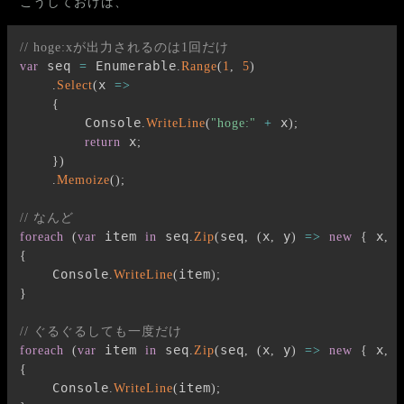
こうしておけば、
// hoge:xが出力されるのは1回だけ
 seq 
 Enumerable
var
=
.
Range
(
1
,
5
)
x 
.
Select
(
=>
{
        Console
 x
.
WriteLine
(
"hoge:"
+
)
;
 x
return
;
}
)
.
Memoize
(
)
;
// なんど
 item 
 seq
seq
x
 y
 x
 
foreach
(
var
in
.
Zip
(
,
(
,
)
=>
new
{
,
{
    Console
item
.
WriteLine
(
)
;
}
// ぐるぐるしても一度だけ
 item 
 seq
seq
x
 y
 x
 
foreach
(
var
in
.
Zip
(
,
(
,
)
=>
new
{
,
{
    Console
item
.
WriteLine
(
)
;