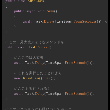
public
class
KusoClass
{
public
async
void
Sinu
(
)
{
 Task
TimeSpan
await
.
Delay
(
.
FromSeconds
(
1
)
)
;
/
}
}
// この一見大丈夫そうなメソッドを
public
async
Task
Suteki
(
)
{
// ここでは大丈夫
 Task
TimeSpan
await
.
Delay
(
.
FromSeconds
(
1
)
)
;
// これを実行したことにより……
new
KusoClass
(
)
.
Sinu
(
)
;
// ここも実行されるし
 Task
TimeSpan
await
.
Delay
(
.
FromSeconds
(
1
)
)
;
}
// このアクションから呼び出してみると