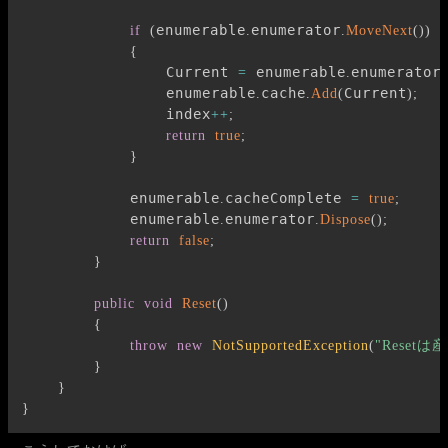
enumerable
enumerator
if
(
.
.
MoveNext
(
)
)
{
                Current 
 enumerable
enumerator
=
.
.
                enumerable
cache
Current
.
.
Add
(
)
;
                index
++
;
return
true
;
}
            enumerable
cacheComplete 
.
=
true
;
            enumerable
enumerator
.
.
Dispose
(
)
;
return
false
;
}
public
void
Reset
(
)
{
throw
new
NotSupportedException
(
"Resetは
}
}
}