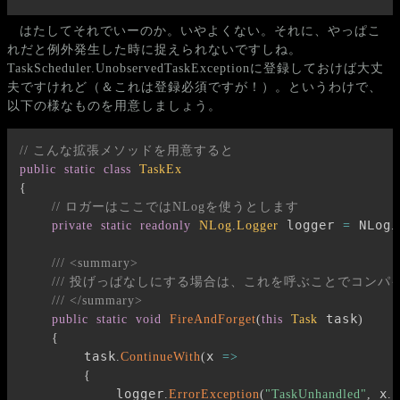
はたしてそれでいーのか。いやよくない。それに、やっぱこ
れだと例外発生した時に捉えられないですしね。
TaskScheduler.UnobservedTaskExceptionに登録しておけば大丈
夫ですけれど（＆これは登録必須ですが！）。というわけで、
以下の様なものを用意しましょう。
// こんな拡張メソッドを用意すると
public
static
class
TaskEx
{
// ロガーはここではNLogを使うとします
 logger 
 NLog
private
static
readonly
NLog
.
Logger
=
.
/// <summary>
/// 投げっぱなしにする場合は、これを呼ぶことでコン
/// </summary>
 task
public
static
void
FireAndForget
(
this
Task
)
{
        task
x 
.
ContinueWith
(
=>
{
            logger
 x
E
.
ErrorException
(
"TaskUnhandled"
,
.