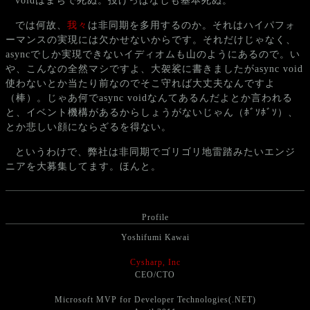
voidはまぢで死ぬ。投げっぱなしも基本死ぬ。
では何故、
我々
は非同期を多用するのか。それはハイパフォ
ーマンスの実現には欠かせないからです。それだけじゃなく、
asyncでしか実現できないイディオムも山のようにあるので。い
や、こんなの全然マシですよ、大袈裟に書きましたがasync void
使わないとか当たり前なのでそこ守れば大丈夫なんですよ
（棒）。じゃあ何でasync voidなんてあるんだよとか言われる
と、イベント機構があるからしょうがないじゃん（ﾎﾞｿﾎﾞｿ）、
とか悲しい顔にならざるを得ない。
というわけで、弊社は非同期でゴリゴリ地雷踏みたいエンジ
ニアを大募集してます。ほんと。
Profile
Yoshifumi Kawai
Cysharp, Inc
CEO/CTO
Microsoft MVP for Developer Technologies(.NET)