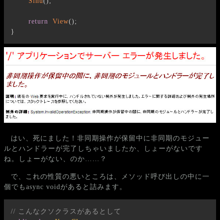
Sinu
(
)
;
return
View
(
)
;
}
はい、死にました！非同期操作が保留中に非同期のモジュー
ルとハンドラーが完了しちゃいましたか、しょーがないです
ね。しょーがない、のか……？
で、これの性質の悪いところは、メソッド呼び出しの中に一
個でもasync voidがあると詰みます。
// こんなクソクラスがあるとして