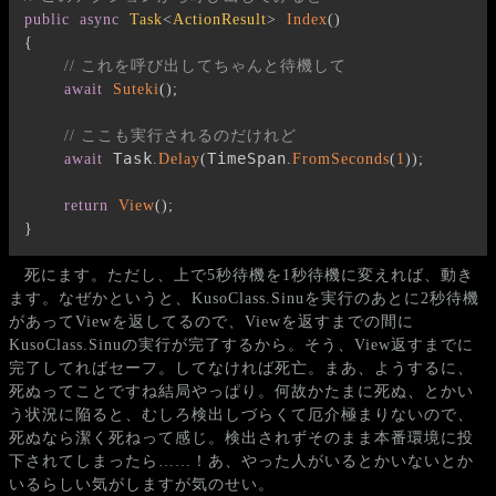
public
async
Task
<
ActionResult
>
Index
(
)
{
// これを呼び出してちゃんと待機して
await
Suteki
(
)
;
// ここも実行されるのだけれど
 Task
TimeSpan
await
.
Delay
(
.
FromSeconds
(
1
)
)
;
return
View
(
)
;
}
死にます。ただし、上で5秒待機を1秒待機に変えれば、動き
ます。なぜかというと、KusoClass.Sinuを実行のあとに2秒待機
があってViewを返してるので、Viewを返すまでの間に
KusoClass.Sinuの実行が完了するから。そう、View返すまでに
完了してればセーフ。してなければ死亡。まあ、ようするに、
死ぬってことですね結局やっぱり。何故かたまに死ぬ、とかい
う状況に陥ると、むしろ検出しづらくて厄介極まりないので、
死ぬなら潔く死ねって感じ。検出されずそのまま本番環境に投
下されてしまったら……！あ、やった人がいるとかいないとか
いるらしい気がしますが気のせい。