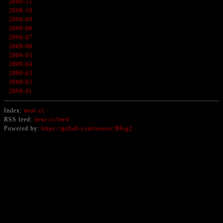
2009-11
2009-10
2009-09
2009-08
2009-07
2009-06
2009-05
2009-04
2009-03
2009-02
2009-01
Index:
neue.cc
RSS feed:
neue.cc/feed
Powered by:
https://github.com/neuecc/Blog2