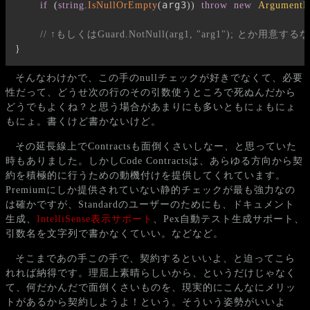
arg3
if
(
string
.
IsNullOrEmpty
(
)
)
throw
new
ArgumentE
// ↑もしくはGuard.NotNull(arg1, "arg1"); とか用意
}
そんなわけかで、この手のnullチェックが好きでなくて、必要
性だって、どうせ次の行のその引数使うところで死ぬんだから
どうでもよくね？と思う場合があまりにも多いともにょもにょ
もにょ。書くけど書かないけど。
その延長線上でContractsも面倒くさいしなー、と思っていた
時もありました。しかしCode Contractsは、あらゆる方向から契
約を積極的に行うための動機付けを提供してくれています。
Premiumにしか提供されていない静的チェックが最も強力なの
は確かですが、Standardのユーザーのためにも、ドキュメント
生成、
IntelliSense表示サポート
、Pex自動テスト生成サポート、
引数名を文字列で書かなくていい。などなど。
そこまであの手この手で、契約するといいよ、と迫ってこら
れれば納得です。理屈上素晴らしいから、というだけじゃなく
て、何だかんだで面倒くさいものを、現実的にこんなにメリッ
トがあるから契約しようよ！という。そういう姿勢がいいよ