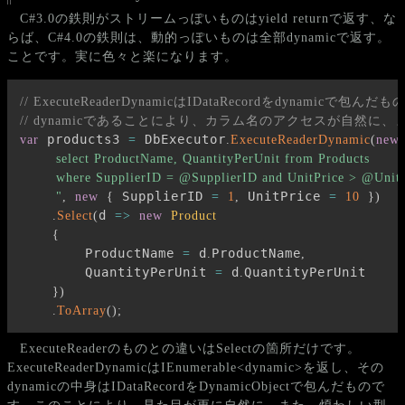
C#3.0の鉄則がストリームっぽいものはyield returnで返す、な
らば、C#4.0の鉄則は、動的っぽいものは全部dynamicで返す。
ことです。実に色々と楽になります。
// ExecuteReaderDynamicはIDataRecordをdynamicで包
// dynamicであることにより、カラム名のアクセスが自然に
 products3 
 DbExecutor
var
=
.
ExecuteReaderDynamic
(
new
        select ProductName, QuantityPerUnit from Products

        where SupplierID = @SupplierID and UnitPrice > @UnitP
 SupplierID 
 UnitPrice 
        "
,
new
{
=
1
,
=
10
}
)
d 
.
Select
(
=>
new
Product
{
        ProductName 
 d
ProductName
=
.
,
        QuantityPerUnit 
 d
QuantityPerUnit

=
.
}
)
.
ToArray
(
)
;
ExecuteReaderのものとの違いはSelectの箇所だけです。
ExecuteReaderDynamicはIEnumerable<dynamic>を返し、その
dynamicの中身はIDataRecordをDynamicObjectで包んだもので