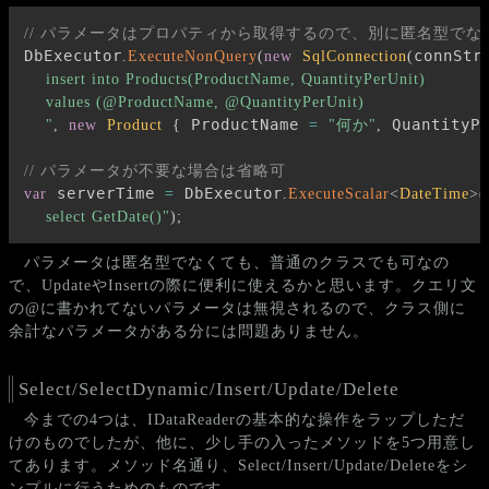
// パラメータはプロパティから取得するので、別に匿名型でなく普通の
DbExecutor
connStr
.
ExecuteNonQuery
(
new
SqlConnection
(
)
    insert into Products(ProductName, QuantityPerUnit)

    values (@ProductName, @QuantityPerUnit)

 ProductName 
 QuantityP
    "
,
new
Product
{
=
"何か"
,
// パラメータが不要な場合は省略可
 serverTime 
 DbExecutor
var
=
.
ExecuteScalar
<
DateTime
>
(
    select GetDate()"
)
;
パラメータは匿名型でなくても、普通のクラスでも可なの
で、UpdateやInsertの際に便利に使えるかと思います。クエリ文
の@に書かれてないパラメータは無視されるので、クラス側に
余計なパラメータがある分には問題ありません。
Select/SelectDynamic/Insert/Update/Delete
今までの4つは、IDataReaderの基本的な操作をラップしただ
けのものでしたが、他に、少し手の入ったメソッドを5つ用意し
てあります。メソッド名通り、Select/Insert/Update/Deleteをシ
ンプルに行うためのものです。