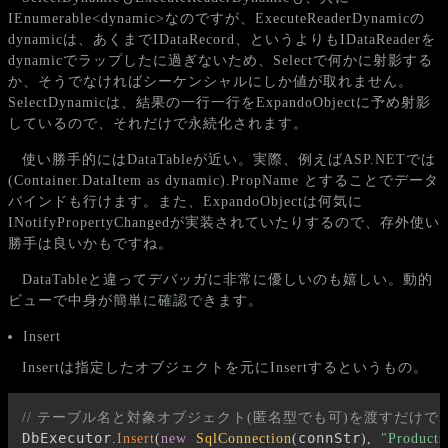
IEnumerable<dynamic>なのですが、ExecuteReaderDynamicの
dynamicは、あくまでIDataRecord、というよりもIDataReaderを
dynamicでラップしたに過ぎないため、Selectで何かに射影する
か、そうでなければシーケンシャルにしか値が取れません。
SelectDynamicは、結果の一行一行をExpandoObjectに予め射影
しているので、それだけで永続化されます。
使い勝手的にはDataTableが近い。実際、例えばASP.NETでは
(Container.DataItem as dynamic).PropName とすることでデータ
バインドも行けます。また、ExpandoObjectは何気に
INotifyPropertyChangedが実装されていたりするので、存外使い
勝手は良いかもですね。
DataTableと違ってデバッガに非常に優しいのも嬉しい。動的
ビューで中身が簡単に確認できます。
Insert
Insertは指定したオブジェクトを元にInsertするというもの。
// テーブル名と対象オブジェクト(匿名型でも可)を渡すだけでIns
DbExecutor
connStr
.
Insert
(
new
SqlConnection
(
)
,
"Products