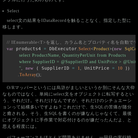
Select
select文の結果をIDataRecordを触ることなく、指定した型に
移します。
// IEnumerable<T>を返し、カラム名とプロパティ名を自動
 products4 
 DbExecutor
var
=
.
Select
<
Product
>
(
new
SqlCo
        select ProductName, QuantityPerUnit from Products

        where SupplierID = @SupplierID and UnitPrice > @UnitP
 SupplierID 
 UnitPrice 
        "
,
new
{
=
1
,
=
10
}
)
.
ToArray
(
)
;
O/Rマッパーというには烏滸がましいというか別にそんな大仰
なものではなく、単純にselect文をオブジェクトに転写するとい
う、それだけ。それだけなんですが、それだけのシチュエーシ
ョンって結構多いですよね？これだけで、生SQLの苦痛が随分
と癒される。そう、生SQLを書くのが嫌なんじゃなくて、最後
にオブジェクトに手作業で対応付けるのが嫌だったんだよ、と
思える程度には。
パフォーマンスもほとんど問題ありません。一回目の実行時