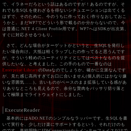
で、イラネーだろという話はあるのですが！あるのですが、そ
れでも生SQLを使わざるを得ないシチュエーションは出てくる
はずで、そのために、今のうちに作っておく/作りなおしておこ
うかと。まだWP7でどういう形で載るのか分からないので、今
は普通に.NET 4 Client Profile用です。WP7へはSDKが出次第、
すぐに対応させるつもり。
さて、どんな場合がターゲットかというと、生SQLを発行し
たい場合向け。大抵は軽くラップしたの作ってると思うんです
が、そういう軽めのユーティリティとしてはベストなものを提
供したいな、と考えました。この手のもので一番なのは
Enterprise Library
のDataなのでしょうか。確かに立派なんです
が、見た感じ高尚すぎてお口に合いません(個人的にはかなり嫌
いな雰囲気……)。古いものがベースのまま拡張している感があ
りありなところも見えるので、余分な贅肉をバッサリ切り落と
して極限までライトウェイトにしました。
ExecuteReader
基本的にはADO.NETのシンプルなラッパーです。生SQLを書
いて実行を、少しだけ楽にサポートするという、それだけのも
のです。単純明快にIDbConnectionからインターフェイスだけで