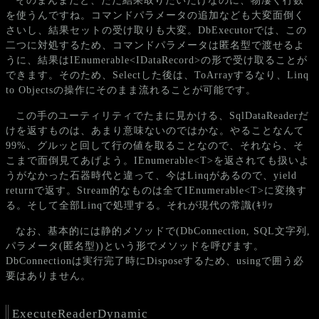
そのまんまだと、ただ結果取りたいだけなのに、物凄く行数
を使うんですね。コマンドパラメータの追加なども大変面倒く
さいし、結果セットの受け取りも大変。DbExecutorでは、この
二つに対処するため、コマンドパラメータは匿名型で渡せるよ
うに、結果はIEnumerable<IDataRecord>の形で受け取ることが
できます。そのため、Selectした後は、ToArrayするなり、Linq
to Objectsの操作にそのまま流れることが可能です。
この手のユーティリティでたまに見かける、SqlDataReaderだ
けを返すものは、あまり意味ないのではかな。やることなんて
99%、グルッと回して行の値を取ることなので、それなら、そ
こまで面倒見てあげよう。IEnumerable<T>を返されても扱いよ
うがなかった石器時代と違って、今はLinqがあるので、yield
returnで返す。Stream的なものは全てIEnumerable<T>に変換す
る。そして全部Linqで処理する。それが現代の常識(ｷﾘｯ
なお、基本的には静的メソッドで(DbConnection, SQL文字列,
パラメータ(匿名型))という形でメソッドを呼びます。
DbConnectionは実行完了時にDisposeするため、usingで囲う必
要はありません。
ExecuteReaderDynamic