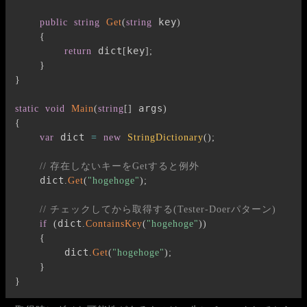
 key
public
string
Get
(
string
)
{
 dict
key
return
[
]
;
}
}
 args
static
void
Main
(
string
[
]
)
{
 dict 
var
=
new
StringDictionary
(
)
;
// 存在しないキーをGetすると例外
    dict
.
Get
(
"hogehoge"
)
;
// チェックしてから取得する(Tester-Doerパターン)
dict
if
(
.
ContainsKey
(
"hogehoge"
)
)
{
        dict
.
Get
(
"hogehoge"
)
;
}
}