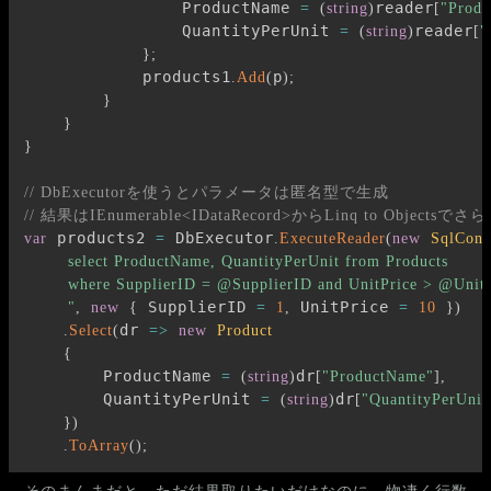
                ProductName 
reader
=
(
string
)
[
"Prod
                QuantityPerUnit 
reader
=
(
string
)
[
"
}
;
            products1
p
.
Add
(
)
;
}
}
}
// DbExecutorを使うとパラメータは匿名型で生成
// 結果はIEnumerable<IDataRecord>からLinq to Objects
 products2 
 DbExecutor
var
=
.
ExecuteReader
(
new
SqlConn
        select ProductName, QuantityPerUnit from Products

        where SupplierID = @SupplierID and UnitPrice > @UnitP
 SupplierID 
 UnitPrice 
        "
,
new
{
=
1
,
=
10
}
)
dr 
.
Select
(
=>
new
Product
{
        ProductName 
dr
=
(
string
)
[
"ProductName"
]
,
        QuantityPerUnit 
dr
=
(
string
)
[
"QuantityPerUnit
}
)
.
ToArray
(
)
;