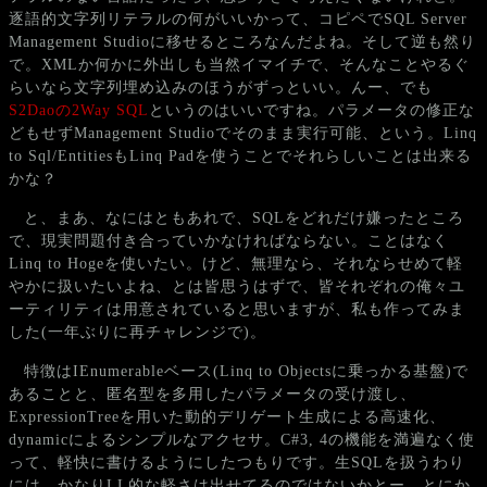
逐語的文字列リテラルの何がいいかって、コピペでSQL Server
Management Studioに移せるところなんだよね。そして逆も然り
で。XMLか何かに外出しも当然イマイチで、そんなことやるぐ
らいなら文字列埋め込みのほうがずっといい。んー、でも
S2Daoの2Way SQL
というのはいいですね。パラメータの修正な
どもせずManagement Studioでそのまま実行可能、という。Linq
to Sql/EntitiesもLinq Padを使うことでそれらしいことは出来る
かな？
と、まあ、なにはともあれで、SQLをどれだけ嫌ったところ
で、現実問題付き合っていかなければならない。ことはなく
Linq to Hogeを使いたい。けど、無理なら、それならせめて軽
やかに扱いたいよね、とは皆思うはずで、皆それぞれの俺々ユ
ーティリティは用意されていると思いますが、私も作ってみま
した(一年ぶりに再チャレンジで)。
特徴はIEnumerableベース(Linq to Objectsに乗っかる基盤)で
あることと、匿名型を多用したパラメータの受け渡し、
ExpressionTreeを用いた動的デリゲート生成による高速化、
dynamicによるシンプルなアクセサ。C#3, 4の機能を満遍なく使
って、軽快に書けるようにしたつもりです。生SQLを扱うわり
には、かなりLL的な軽さは出せてるのではないかとー。とにか