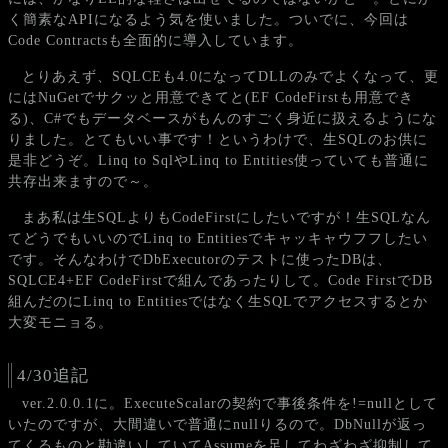
く簡素なAPIになるよう気を使いました。ついでに、今回は
Code Contractsも全面的に導入しています。
とりあえず、SQLCEも4.0になってDLLのみでよくなって、更
にはNuGetでサクッと用意できてと(EF CodeFirstも用意でき
る)、C#でもデータベースがもんのすごく身近に扱えるようにな
りました。とてもいい事です！というわけで、生SQLのお供に
是非どうぞ。Linq to SqlやLinq to Entities使っていても普通に
共存出来ますので～。
まあ私は生SQLよりもCodeFirstにしたいですが！生SQLなん
てどうでもいいのでLinq to Entitiesでキャッキャウフフしたい
です。そんなわけでDbExecutorのテストに使ったDBは、
SQLCE4+EF CodeFirstで組んであったりして。Code FirstでDB
組んだのにLinq to Entitiesではなく生SQLでアクセスするとか
大変モニョる。
4/30追記
ver.2.0.0.1に。ExecuteScalarの契約で事後条件を!=nullとして
いたのですが、大間違いで普通にnullりるので。DbNullが返っ
てくるものと勘違いしていてAssumeを足してわざわざ抑制して