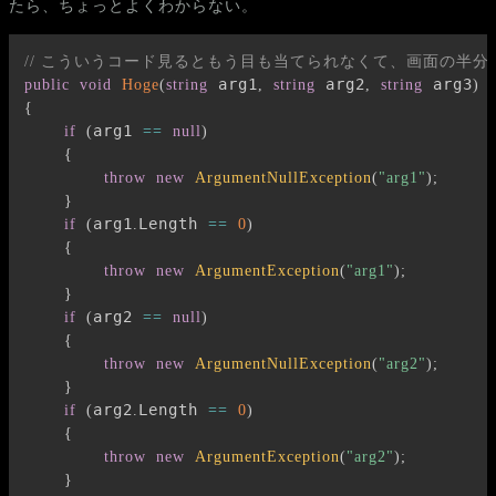
たら、ちょっとよくわからない。
// こういうコード見るともう目も当てられなくて、画面の半
 arg1
 arg2
 arg3
public
void
Hoge
(
string
,
string
,
string
)
{
arg1 
if
(
==
null
)
{
throw
new
ArgumentNullException
(
"arg1"
)
;
}
arg1
Length 
if
(
.
==
0
)
{
throw
new
ArgumentException
(
"arg1"
)
;
}
arg2 
if
(
==
null
)
{
throw
new
ArgumentNullException
(
"arg2"
)
;
}
arg2
Length 
if
(
.
==
0
)
{
throw
new
ArgumentException
(
"arg2"
)
;
}