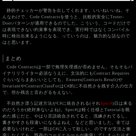
静的チェッカーが警告を出してくれます。いいねいいね。そ
んなわけで、Code Contractsを使うと、比較的安全にTester-
Doerパターンが適用できるのでした。こういう、コードだけで
は表現できない約束事を表現でき、実行時ではなくコンパイル
時に検出出来るようになる、っていうのは、魅力的な話なので
はと思います。
まとめ
Code Contractsは一部で無理矢理感が否めません。そもそもバ
イナリリライター必須なうえに、文法的にもContract.Requires
ぐらいならまあいいとしても、Ensures(Contracts.Result)や
InvariantやContractClassForはC#的に不自然さを残す介入の仕方
で、些か残念と言わざるをえない。
不自然さ漂う記述方法がC#に統合される(それ
Spec#
)日は来る
のだろうか(絶対来ないよね)。Spec#は軽く仕様とTutorialを眺
めた感じだと、やはり言語統合されてると、洗練されてるし、
書きやすさも段違いになるよねえ、などと思いました。全ては
必要ないけれど、一部はC#に入って欲しい、のですが文法と衝
突しなくても、既存のコードとルールが衝突してしまったりす