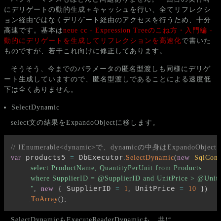
にデリゲートの動的生成＋キャッシュを行い、全てリフレクシ
ョン経由ではなくデリゲート経由のアクセスを行うため、十分
高速です。基本は
neue cc - Expression Treeのこね方・入門編 -
動的にデリゲートを生成してリフレクションを高速化
で書いた
ものですが、若干これ向けに修正してあります。
そうそう、今までのパラメータの匿名型渡しも同様にデリゲ
ート生成していますので、匿名型渡しであることによる速度低
下は全くありません。
SelectDynamic
select文の結果をExpandoObjectに移します。
// IEnumerable<dynamic>で、dynamicの中身はExpandoObject
 products5 
 DbExecutor
var
=
.
SelectDynamic
(
new
SqlConn
        select ProductName, QuantityPerUnit from Products

        where SupplierID = @SupplierID and UnitPrice > @UnitP
 SupplierID 
 UnitPrice 
        "
,
new
{
=
1
,
=
10
}
)
.
ToArray
(
)
;
SelectDynamicもExecuteReaderDynamicも、共に