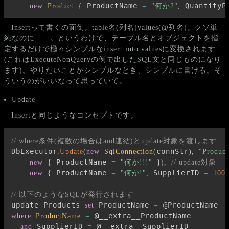
 ProductName 
 QuantityP
new
Product
{
=
"何か2"
,
Insertって書くの面倒。table名(列名)values(@列名)。クソ単
純なのに……。というわけで、テーブル名とオブジェクトを指
定するだけで極々シンプルなinsert into valuesに変換されます
(これはExecuteNonQueryの例で出したSQL文と同じものになり
ます)。やりたいことがシンプルなとき、シンプルに書ける。そ
ういうのがいいなって思っていて。
Update
Insertと同じようなコンセプトです。
// where条件(複数の場合はand連結)とupdate対象を渡します
DbExecutor
connStr
.
Update
(
new
SqlConnection
(
)
,
"Product
 ProductName 
new
{
=
"何か!!!"
}
)
,
// update対象
 ProductName 
 SupplierID 
new
{
=
"何か!"
,
=
100
// 以下のようなSQLが発行されます
update Products 
 ProductName 
set
=
 @__extra__ProductName

where
ProductName
=
 SupplierID 
 @__extra__SupplierID
and
=