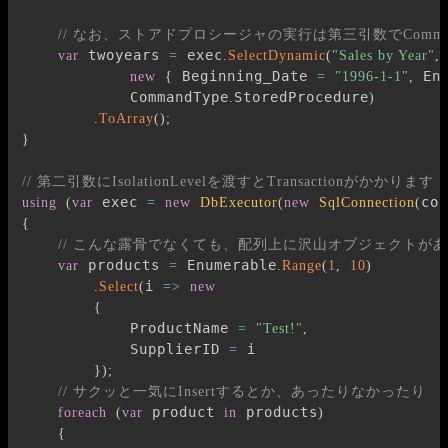
// なお、ストアドプロシージャの実行は第三引数でComma
 twoyears 
 exec
var
=
.
SelectDynamic
(
"Sales by Year"
,
 Beginning_Date 
 En
new
{
=
"1996-1-1"
,
            CommandType
StoredProcedure
.
)
.
ToArray
(
)
;
}
// 第二引数にIsolationLevelを渡すとTransactionがかかります
 exec 
con
using
(
var
=
new
DbExecutor
(
new
SqlConnection
(
{
// こんな露骨でなくても、配列上に沢山オブジェクトが
 products 
 Enumerable
var
=
.
Range
(
1
,
10
)
i 
.
Select
(
=>
new
{
            ProductName 
=
"Test!"
,
            SupplierID 
 i

=
}
)
;
// サクッと一気にInsertするとか、あったりなかったり
 product 
 products
foreach
(
var
in
)
{