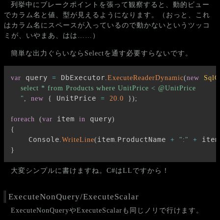
列挙中にブレークポイントを張って観察すると、動的ビュー
でカラム名と値、型が見えるようになります。（おっと、これ
はカラム名にスペースが入っているので動かないというツッコ
ミが、いやまあ、はは……）
簡単な出力ぐらいならSelectを通す必要すらないです。
 query 
 DbExecutor
var
=
.
ExecuteReaderDynamic
(
new
SqlC
    select * from Products where UnitPrice < @UnitPrice

 UnitPrice 
    "
,
new
{
=
20.0
}
)
;
 item 
 query
foreach
(
var
in
)
{
    Console
item
ProductName 
 item
.
WriteLine
(
.
+
":"
+
}
大変シンプルに書けますね。C#はLLですから！
ExecuteNonQuery/ExecuteScalar
ExecuteNonQueryやExecuteScalarも同じノリで行けます。