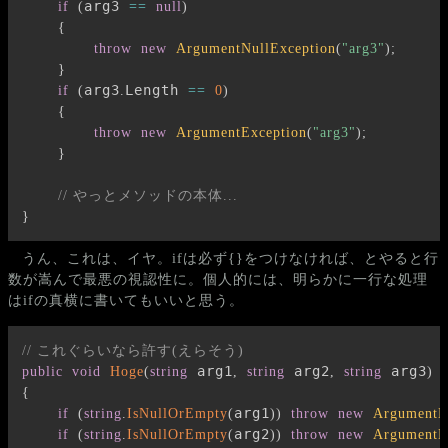
arg3 
if
(
==
null
)
{
throw
new
ArgumentNullException
(
"arg3"
)
;
}
arg3
Length 
if
(
.
==
0
)
{
throw
new
ArgumentException
(
"arg3"
)
;
}
// やっとメソッドの本体...
}
うん、これは、イヤ。ifは必ず{}をつけなければ、とやると行
数が嵩んで最悪の視認性に。個人的には、明らかに一行な処理
はifの真横に書いてもいいと思う。
// これぐらいなら許す(えらそう)
 arg1
 arg2
 arg3
public
void
Hoge
(
string
,
string
,
string
)
{
arg1
if
(
string
.
IsNullOrEmpty
(
)
)
throw
new
ArgumentE
arg2
if
(
string
.
IsNullOrEmpty
(
)
)
throw
new
ArgumentE