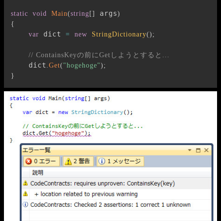
 args
static
void
Main
(
string
[
]
)
{
 dict 
var
=
new
StringDictionary
(
)
;
// ContainsKeyの前にGetしようとすると...
    dict
.
Get
(
"hogehoge"
)
;
}