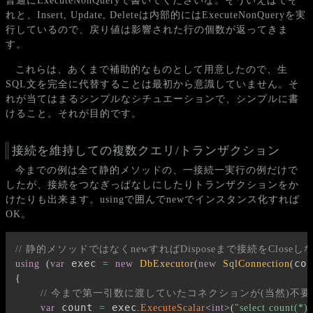
普通にExecuteNonQueryで書いてくださいな。そういえばでそ
れと、Insert, Update, Deleteは内部的にはExecuteNonQueryを実
行しているので、戻り値は影響された行の個数が返ってきま
す。
これらは、あくまで補助的なものとして用意したので、生
SQL文を完全に代替することは最初から意識していません。そ
れが当てはまるシンプルなシチュエーションで、シンプルに書
けること。それが目的です。
接続を維持しての複数クエリ/トランザクション
今までの例は全て静的メソッドの、一接続一実行の例だけで
したが、接続をつなぎっぱなしにしたりトランザクションをか
けたりも出来ます。usingで囲んでnewでインスタンス化すれば
OK。
// 静的メソッドではなくnewすればDisposeまで接続をClose
 exec 
con
using
(
var
=
new
DbExecutor
(
new
SqlConnection
(
{
// 今まで第一引数に渡していたコネクションが(当然)不
 count 
 exec
var
=
.
ExecuteScalar
<
int
>
(
"select count(*)