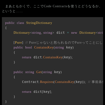
まあともかくで、ここでCode Contractsを使うとどうなるか、
というと……
public
class
StringDictionary
{
 dict 
Dictionary
<
string
,
string
>
=
new
Dictionary
<
stri
[
Pure
]
// Pureじゃないと怒られるのでPureってこと
 key
public
bool
ContainsKey
(
string
)
{
 dict
key
return
.
ContainsKey
(
)
;
}
 key
public
string
Get
(
string
)
{
        Contract
key
.
Requires
(
ContainsKey
(
)
)
;
// 事前条件
 dict
key
return
[
]
;
}
}