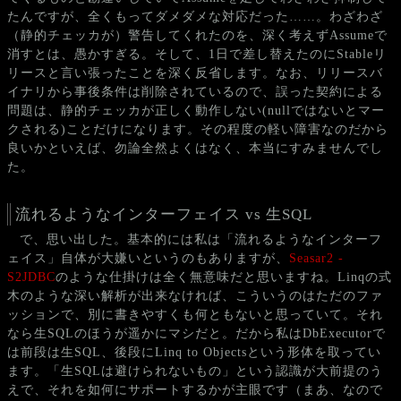
たんですが、全くもってダメダメな対応だった……。わざわざ
（静的チェッカが）警告してくれたのを、深く考えずAssumeで
消すとは、愚かすぎる。そして、1日で差し替えたのにStableリ
リースと言い張ったことを深く反省します。なお、リリースバ
イナリから事後条件は削除されているので、誤った契約による
問題は、静的チェッカが正しく動作しない(nullではないとマー
クされる)ことだけになります。その程度の軽い障害なのだから
良いかといえば、勿論全然よくはなく、本当にすみませんでし
た。
流れるようなインターフェイス vs 生SQL
で、思い出した。基本的には私は「流れるようなインターフ
ェイス」自体が大嫌いというのもありますが、
Seasar2 -
S2JDBC
のような仕掛けは全く無意味だと思いますね。Linqの式
木のような深い解析が出来なければ、こういうのはただのファ
ッションで、別に書きやすくも何ともないと思っていて。それ
なら生SQLのほうが遥かにマシだと。だから私はDbExecutorで
は前段は生SQL、後段にLinq to Objectsという形体を取ってい
ます。「生SQLは避けられないもの」という認識が大前提のう
えで、それを如何にサポートするかが主眼です（まあ、なので