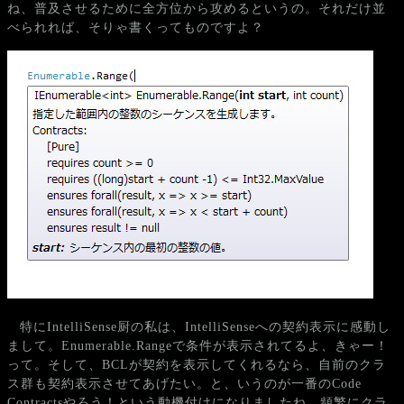
ね、普及させるために全方位から攻めるというの。それだけ並
べられれば、そりゃ書くってものですよ？
特にIntelliSense厨の私は、IntelliSenseへの契約表示に感動し
まして。Enumerable.Rangeで条件が表示されてるよ、きゃー！
って。そして、BCLが契約を表示してくれるなら、自前のクラ
ス群も契約表示させてあげたい。と、いうのが一番のCode
Contractsやろう！という動機付けになりましたね。頻繁にクラ