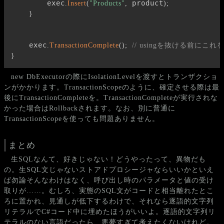
        exec
 product
.
Insert
(
"Products"
,
)
;
}
    exec
.
TransactionComplete
(
)
;
// usingを抜ける前にこれ
}
new DbExecutorの際にIsolationLevelを渡すとトランザクショ
ンがかかります。TransactionScopeのように、確定させる際は最
後にTransactionCompleteを。TransactionCompleteが実行されな
かった場合はRollbackされます。なお、別に普通に
TransactionScopeを使っても問題ありません。
まとめ
生SQLなんて、好きじゃない！どうやったって、異物だも
の。生SQL文じゃないストアドプロシージャならいいかといえ
ば勿論そんなわけはなく、呼び出し時のパラメータと値の受け
取りが……。むしろ、実態のSQL文がコードと相当離れたとこ
ろに置かれ、見通しが低下するわけで、それなら逐語的文字列
リテラルでC#コード中に埋めたほうがいいよ。逐語的文字列リ
テラルのない言語だったら、悪夢すぎて考えたくないけれど。