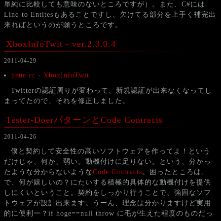
単純に比較しても意味のないところですが）。また、C#には
Linq to Entitesもあることですし、欠けてる部分を上手く補完出
来ればというのが願うところです。
XboxInfoTwit - ver.2.3.0.4
2011-04-29
neue cc - XboxInfoTwit
Twitterの認証周りが変わって、新規認証が出来なくなってし
まってたので、それを修正しました。
Tester-DoerパターンとCode Contracts
2011-04-26
僕と契約して安全性の高いソフトウェアを作ってよ！という
だけじゃ、何か、弱い。動機付けに足りない。という、分かっ
たような分からないような
Code Contracts
。困ったところは、
で、何が嬉しいの？にたいする積極的具体的な動機付けを提供
しにくいということ。契約をしっかり行うことで、強固なソフ
トウェアが設計出来ます。うーん、理念は分かりますけど実用
的に便利ー？if hoge==null throw に毛が生えた程度のものだっ