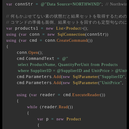
 connStr 
var
=
@"Data Source=NORTHWIND"
;
// North
// 何もかぶせてない素の状態だと結果セットを取得するためのLi
// コマンドの準備も面倒、結果セットを回すのも定型句なの
 products1 
var
=
new
List
<
Product
>
(
)
;
 conn 
connStr
using
(
var
=
new
SqlConnection
(
)
)
 cmd 
 conn
using
(
var
=
.
CreateCommand
(
)
)
{
    conn
.
Open
(
)
;
    cmd
CommandText 
.
=
@"

        select ProductName, QuantityPerUnit from Products

        where SupplierID = @SupplierID and UnitPrice > @Unit
    cmd
Parameters
.
.
Add
(
new
SqlParameter
(
"SupplierID"
,
    cmd
Parameters
.
.
Add
(
new
SqlParameter
(
"UnitPrice"
,
1
 reader 
 cmd
using
(
var
=
.
ExecuteReader
(
)
)
{
reader
while
(
.
Read
(
)
)
{
 p 
var
=
new
Product
{