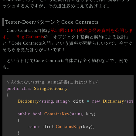
ッシュするんですが、その辺は多めに見てあげます。
Tester-DoerパターンとCode Contracts
Code Contracts自体は
第54回CLR/H勉強会発表資料を公開しま
す。 - Bug Catharsis
の「オブジェクト指向と契約による設計」
と「Code Contracts入門」という資料が素晴らしいので、今すぐ
そちらを見たほうがいいです！
というわけでCode Contracts自体には全く触れないで、例で
も。
// Addのないstring, string辞書(これはひどい)
public
class
StringDictionary
{
 dict 
Dictionary
<
string
,
string
>
=
new
Dictionary
<
stri
 key
public
bool
ContainsKey
(
string
)
{
 dict
key
return
.
ContainsKey
(
)
;
}