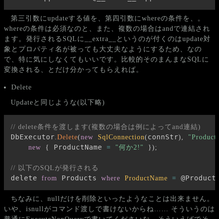
第三引数にupdateする値を、第四引数にwhereの条件を、。
whereの条件は必須なのと、また、複数の場合はandで連結され
ます。発行されるSQLに__extra__というのが付くのはupdate対
象とプロパティ名が被っても大丈夫なようにするため、なの
で、特に気にしなくてもいいです。比較的そのまんまなSQLに
変換される、とだけ分かってもらえれば。
Delete
Updateと同じような(以下略)
// delete条件を渡します(複数の場合は例によってand連結)
DbExecutor
connStr
.
Delete
(
new
SqlConnection
(
)
,
"Product
 ProductName 
new
{
=
"何か2!"
}
)
;
// 以下のSQLが発行される
delete 
 Products 
 @Product
from
where
ProductName
=
ちなみに、nullだけを削除といったようなことは出来ません。
いや、isnullがコマンド渡しで書けないからね…… そういうのは