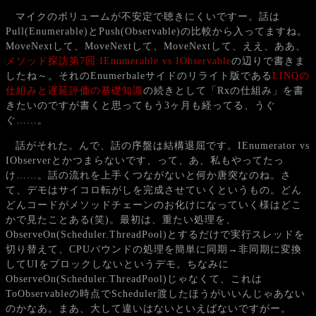
マイクのボリュームが不安定で聴きにくいですー。話は
Pull(Enumerable)とPush(Observable)の比較から入ってますね。
MoveNextして、MoveNextして、MoveNextして、ええ、ああ、
メソッド探訪第7回:IEnumerable vs IObservable
の辺りで書きま
したね～。それのEnumerbaleサイドのリライト版である
LINQの
仕組みと遅延評価の基礎知識
の続きとして「Rxの仕組み」を書
きたいのですが書くと思ってもう3ヶ月も経ってる、うぐ
ぐ……。
話がそれた。んで、話の序盤は結構退屈です。IEnumerator vs
IObserverとかつまらないです、って、あ、私もやってたっ
け……。話の流れを上手くつながないと何か唐突なのね。さ
て、デモはサイコロ転がしを完成させていくというもの。どん
どんコードがメソッドチェーンのお化けになっていく様はどこ
かで見たことある(笑)。最初は、重たい処理を、
ObserveOn(Scheduler.ThreadPool)とするだけで実行スレッドを
切り替えて、CPUバウンドの処理を簡単に同期→非同期に変換
してUIをブロックしないというデモ。ちなみに
ObserveOn(Scheduler.ThreadPool)じゃなくて、これは
ToObservableの時点でScheduler渡したほうがいいんじゃあない
のかなあ。まあ、大して違いはないといえばないですがー。