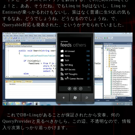
ょ！と、ああ、そうだね。でもLinq to Sqlはないし、Linq to
Entitiesが乗っかるわけもないし、策はなく普通に生SQLの気も
するなあ。どうでしょうね。どうなるのでしょうね。で、
Queryable対応も発表された、というかデモられていました。
これでDB+Linqがあることが保証されたから安泰。何の
QueryProviderと見るべきかしら。この辺、不透明なので、情報
入り次第しっかり追っかけます。