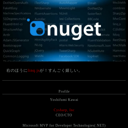
右のほうに
linq.js
が！すんごく嬉しい。
Profile
Yoshifumi Kawai
Cysharp, Inc
CEO/CTO
Microsoft MVP for Developer Technologies(.NET)