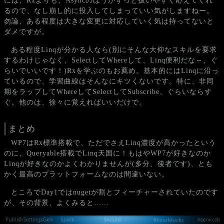
には、Rxよりも、Asyncのほうがずっと扱いやすく応えてくれ
るので、なし崩し的に投入してしまっていい気がしますねー。
勿論、ある程度は大きな変更に対応していく気は持ってないと
ダメですが。
ある程度Linqが分かる人なら(別にそんな大仰なスキルを要求
するわけじゃなく、SelectしてWhereして、Linq便利だな～、ぐ
らいでいいです！)Rxを学ぶのもお薦め。基本的にはLinqに沿っ
ているので、学習曲線はそんなにキツくないです。特に、非同
期をラップしてWhereしてSelectしてSubscribe、ぐらいならす
ぐ。他のは、徐々に覚えればいいだけで。
まとめ
WP7はRx標準搭載で、ただでさえLinq濃度が高かったという
のに、Queryable搭載でLinq天国に！もはやWP7が好きなのか
Linqが好きなのかよくわかりませんが(多分、後者です)、とも
かく最高のプラットフォームなのは間違いない。
ところでDay1ではnugetが割とフィーチャーされていたのです
が、その背景、よくみると……