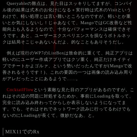
Queryableの難点は、見た目はスッキリしてますが、コンパイ
ル後の結果は式木のお化けになる＋実行時は式木のVisitという
わけで、軽い処理とは言い難いところなのですが、軽いとか重
いとか気にしないし！じゃあなくて、MangoではGC改善など性
能向上も入るようなので、十分なパフォーマンスは確保できそ
うです。あと、ユーザーエクスペリエンスを損なうボトルネッ
クは結局そこじゃあないんだよ、的なこともありそうだし。
例えば現行のWP7のListBoxは致命的に重くて、純正アプリは
軽いのにユーザー作成アプリではクソ重く、純正だけネイティ
ブでチートかよゴルァ、という勢いだったんですが(Mangoで改
善されるそうです！)、これの要因の一つは画像の読み込み周り
がアレだったことにあるようで……。
CocktailFlow
という素敵な見た目のアプリがあるのですが、こ
れはその辺の問題に対処するためか、事前にLoadingを取って、
完全に読み込み終わってからしか表示しないようになってま
す。でも、それはそれでネットワーク読みに行ってるわけでも
ないのにLoadingが長くて、微妙だなあ、と。
MIX11でのRx