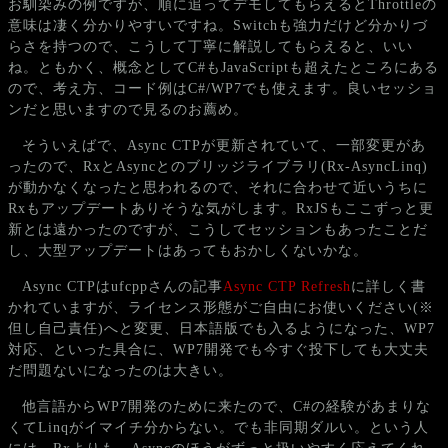
お馴染みの例ですが、順に追ってデモしてもらえるとThrottleの
意味は凄く分かりやすいですね。Switchも強力だけど分かりづ
らさを持つので、こうして丁寧に解説してもらえると、いい
ね。ともかく、概念としてC#もJavaScriptも超えたところにある
ので、考え方、コード例はC#/WP7でも使えます。良いセッショ
ンだと思いますので見るのお薦め。
そういえばで、Async CTPが更新されていて、一部変更があ
ったので、RxとAsyncとのブリッジライブラリ(Rx-AsyncLinq)
が動かなくなったと思われるので、それに合わせて近いうちに
Rxもアップデートありそうな気がします。RxJSもここずっと更
新とは遠かったのですが、こうしてセッションもあったことだ
し、大型アップデートはあってもおかしくないかな。
Async CTPはufcppさんの記事
Async CTP Refresh
に詳しく書
かれていますが、ライセンス形態がご自由にお使いください(※
但し自己責任)へと変更、日本語版でも入るようになった、WP7
対応、といった具合に、WP7開発でも今すぐ投下しても大丈夫
だ問題ないになったのは大きい。
他言語からWP7開発のために来たので、C#の経験があまりな
くてLinqがイマイチ分からない。でも非同期ダルい。という人