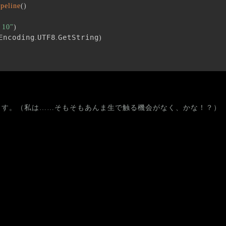
peline
(
)
 10"
)
Encoding
UTF8
GetString
.
.
)
ます。（私は……そもそもあんま生で触る機会がなく、かな！？）