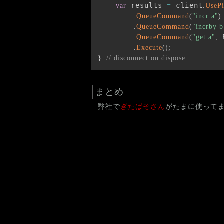
 results 
 client
var
=
.
UsePi
.
QueueCommand
(
"incr a"
)
.
QueueCommand
(
"incrby b
 
.
QueueCommand
(
"get a"
,
.
Execute
(
)
;
}
// disconnect on dispose
まとめ
弊社で
ぎたぱそさん
がたまに使って