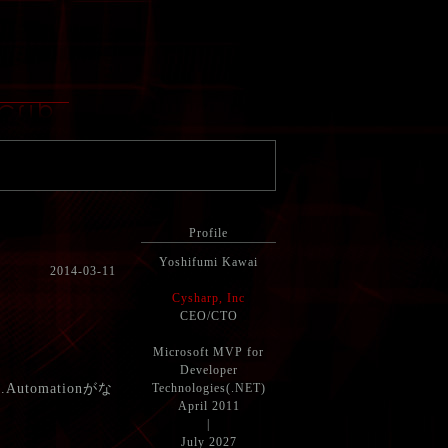
Profile
Yoshifumi Kawai
2014-03-11
Cysharp, Inc
CEO/CTO
Microsoft MVP for
Developer
utomationがな
Technologies(.NET)
April 2011
|
July 2027