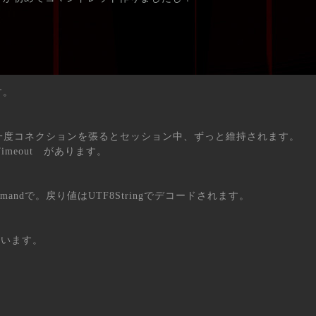
す。
ョンは、一度コネクションを張るとセッション中、ずっと維持されます。
 -Timeout　があります。
ommandで。戻り値はUTF8Stringでデコードされます。
ています。
"