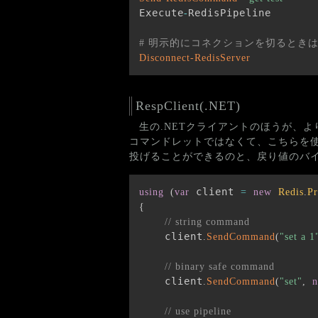
Execute
RedisPipeline

-
# 明示的にコネクションを切るときはDi
Disconnect-RedisServer
RespClient(.NET)
生の.NETクライアントのほうが、よ
コマンドレットではなくて、こちらを
投げることができるのと、戻り値のバ
 client 
using
(
var
=
new
Redis
.
Pr
{
// string command
    client
.
SendCommand
(
"set a 1
// binary safe command
    client
.
SendCommand
(
"set"
,
// use pipeline