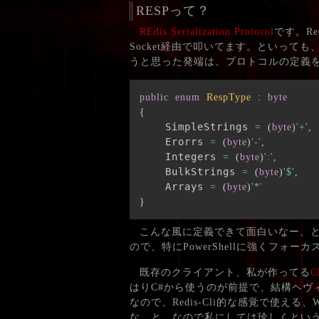
RESPって？
REdis Serialization Protocol
です。Re
Socket経由で叩いてます。といって
うと思った発端は、プロトコルの定義を
public
enum
RespType
:
byte
{
    SimpleStrings 
=
(
byte
)
'+'
,
    Erorrs 
=
(
byte
)
'-'
,
    Integers 
=
(
byte
)
':'
,
    BulkStrings 
=
(
byte
)
'$'
,
    Arrays 
=
(
byte
)
'*'
}
こんな風に定義できて面白いなー、
ので、特にPowerShellに強くフォ
既存のクライアント、私が作ってる
C
はりC#から使うのが前提で、結構ヘヴィ
なので、Redis-Cli的な感覚で使え
な、と。なので私にしては珍しくとい