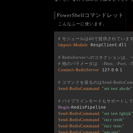
PowerShellコマンドレット
こんなふーに使います。
# モジュールはdllで提供されていま
 RespClient
dll

Import-Module
.
# RedisServerへのコネクシ
# 他のパラメータは　-Host, -Port,
 127
0
0
1

Connect-RedisServer
.
.
.
# コマンドを送るのはSend-RedisC
Send-RedisCommand
"set test abcde"
# パイプラインモードもサポートし
Begin
-
Send-RedisCommand
"set test fghijk
Send-RedisCommand
"incr testb"
Send-RedisCommand
"incr testc"
Send-RedisCommand
"get test"