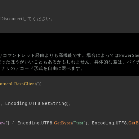
sconnectしてください。
りコマンドレット経由よりも高機能です。場合によってはPowerShe
使ったほうがいいこともあるかもしれません。具体的な差は、バイ
イナリのデコード形式を自由に選べます。
otocol
.
RespClient
(
)
)
 Encoding
UTF8
GetString
"
,
.
.
)
;
 Encoding
UTF8
 Encoding
UTF8
new
[
]
{
.
.
GetBytes
(
"test"
)
,
.
.
GetB