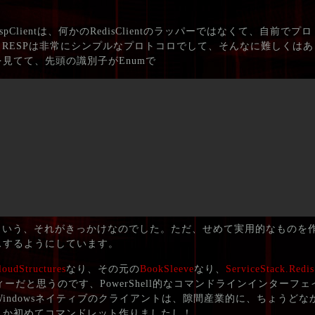
spClientは、何かのRedisClientのラッパーではなくて、自前で
も、RESPは非常にシンプルなプロトコロでして、そんなに難しくは
見てて、先頭の識別子がEnumで
という、それがきっかけなのでした。ただ、せめて実用的なものを
ーカスするようにしています。
loudStructures
なり、その元の
BookSleeve
なり、
ServiceStack.Redis
ーだと思うのです、PowerShell的なコマンドラインインターフ
る、Windowsネイティブのクライアントは、隙間産業的に、ちょうど
うか初めてコマンドレット作りましたし！