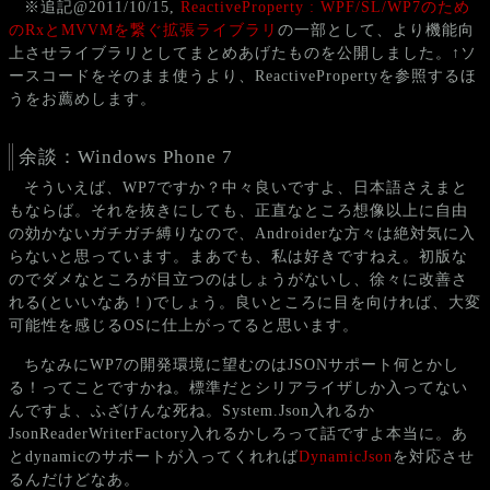
※追記@2011/10/15,
ReactiveProperty : WPF/SL/WP7のため
のRxとMVVMを繋ぐ拡張ライブラリ
の一部として、より機能向
上させライブラリとしてまとめあげたものを公開しました。↑ソ
ースコードをそのまま使うより、ReactivePropertyを参照するほ
うをお薦めします。
余談：Windows Phone 7
そういえば、WP7ですか？中々良いですよ、日本語さえまと
もならば。それを抜きにしても、正直なところ想像以上に自由
の効かないガチガチ縛りなので、Androiderな方々は絶対気に入
らないと思っています。まあでも、私は好きですねえ。初版な
のでダメなところが目立つのはしょうがないし、徐々に改善さ
れる(といいなあ！)でしょう。良いところに目を向ければ、大変
可能性を感じるOSに仕上がってると思います。
ちなみにWP7の開発環境に望むのはJSONサポート何とかし
る！ってことですかね。標準だとシリアライザしか入ってない
んですよ、ふざけんな死ね。System.Json入れるか
JsonReaderWriterFactory入れるかしろって話ですよ本当に。あ
とdynamicのサポートが入ってくれれば
DynamicJson
を対応させ
るんだけどなあ。