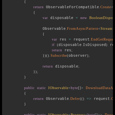
{
 ObservableForCompatible
return
.
Create
<
{
 disposable 
var
=
new
BooleanDispos
                Observable
.
FromAsyncPattern
<
Stream
>
{
 res 
 request
var
=
.
EndGetReques
disposable
IsDisposed
 re
if
(
.
)
 res
return
;
observer
}
)
(
)
.
Subscribe
(
)
;
 disposable
return
;
}
)
;
}
public
static
IObservable
<
byte
[
]
>
DownloadDataAs
{
 Observable
 request
return
.
Defer
(
(
)
=>
.
G
}
public
static
IObservable
<
Progress
<
byte
[
]
>
>
Downl