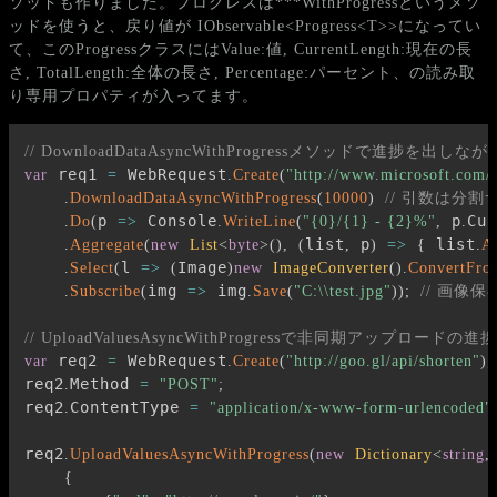
ソッドも作りました。プログレスは***WithProgressというメソ
ッドを使うと、戻り値が IObservable<Progress<T>>になってい
て、このProgressクラスにはValue:値, CurrentLength:現在の長
さ, TotalLength:全体の長さ, Percentage:パーセント、の読み取
り専用プロパティが入ってます。
// DownloadDataAsyncWithProgressメソッドで
 req1 
 WebRequest
var
=
.
Create
(
"http://www.microsoft.com/t
.
DownloadDataAsyncWithProgress
(
10000
)
// 引数は分
p 
 Console
 p
Cur
.
Do
(
=>
.
WriteLine
(
"{0}/{1} - {2}%"
,
.
list
 p
 list
.
Aggregate
(
new
List
<
byte
>
(
)
,
(
,
)
=>
{
.
A
l 
Image
.
Select
(
=>
(
)
new
ImageConverter
(
)
.
ConvertFro
img 
 img
.
Subscribe
(
=>
.
Save
(
"C:\\test.jpg"
)
)
;
// 画像保
// UploadValuesAsyncWithProgressで非同期アップロー
 req2 
 WebRequest
var
=
.
Create
(
"http://goo.gl/api/shorten"
)
;
req2
Method 
.
=
"POST"
;
req2
ContentType 
.
=
"application/x-www-form-urlencoded"
req2
.
UploadValuesAsyncWithProgress
(
new
Dictionary
<
string
,
{