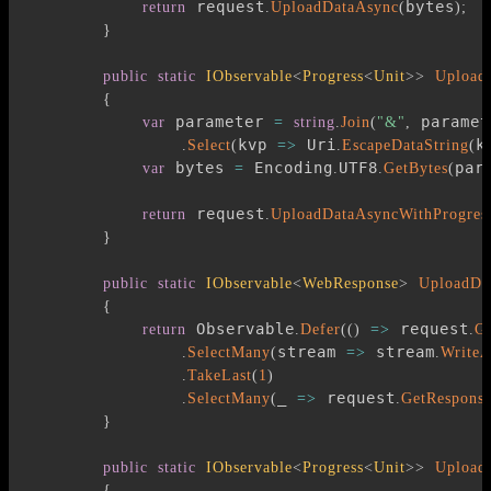
 request
bytes
return
.
UploadDataAsync
(
)
;
}
public
static
IObservable
<
Progress
<
Unit
>
>
Upload
{
 parameter 
 paramet
var
=
string
.
Join
(
"&"
,
kvp 
 Uri
k
.
Select
(
=>
.
EscapeDataString
(
 bytes 
 Encoding
UTF8
par
var
=
.
.
GetBytes
(
 request
return
.
UploadDataAsyncWithProgres
}
public
static
IObservable
<
WebResponse
>
UploadDa
{
 Observable
 request
return
.
Defer
(
(
)
=>
.
Ge
stream 
 stream
.
SelectMany
(
=>
.
WriteA
.
TakeLast
(
1
)
_ 
 request
.
SelectMany
(
=>
.
GetRespons
}
public
static
IObservable
<
Progress
<
Unit
>
>
Upload
{