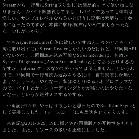
Streamから一行毎にString取り出し)は簡易的すぎて使い物にな
りません。2バイト圏無視してるし、1バイトであっても挙動は
怪しい。サンプルレベルなら良いと思うし記事は素晴らしく参
考になったのですが、本体に収録/配布はやめて欲しかったな
あ、少しがっかり。
でもAsyncReadLines自体は欲しいですねえ。今のところ一行
毎に取り出すにはStreamReaderしかないのだけれど、非同期API
がないので。非同期読み込み可能なStreamReaderは、何故か
System.DiagnosticsにAsyncStreamReaderとしてあったりするの
ですが、internalクラスなので外からでは使えません。というわ
けで、非同期で一行毎読み込みをやるには、自前実装しか無い
ようで。うーん、やだなー。私はゆとりゆるふわプログラマな
ので、バイトとかエンコーディングとかが絡むのはやりたくな
いなー。というか絶対ミスするでする。
※追記@12/03, やっぱり欲しいと思ったのでReadLineAsyncと
して実装しました。↑ソースコードにも反映させてあります。
※追記@2011/8/29, .NET版とWP7同梱版との互換性をもたせ
ました。また、リソースの扱いを正確にしました。