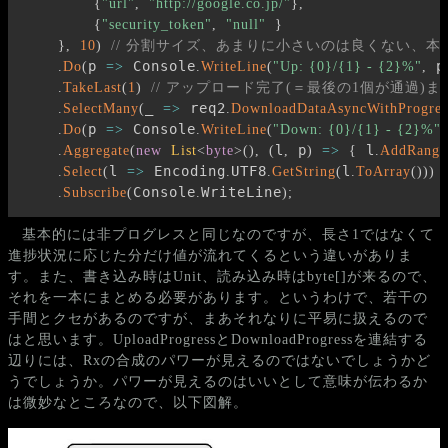
{
"url"
,
"http://google.co.jp/"
}
,
{
"security_token"
,
"null"
}
}
,
10
)
// 分割サイズ、あまりに小さいのは良くない、本
p 
 Console
 p
.
Do
(
=>
.
WriteLine
(
"Up: {0}/{1} - {2}%"
,
.
TakeLast
(
1
)
// アップロード完了(＝最後の1個が通過)
_ 
 req2
.
SelectMany
(
=>
.
DownloadDataAsyncWithProgres
p 
 Console
.
Do
(
=>
.
WriteLine
(
"Down: {0}/{1} - {2}%"
,
l
 p
 l
.
Aggregate
(
new
List
<
byte
>
(
)
,
(
,
)
=>
{
.
AddRange
l 
 Encoding
UTF8
l
.
Select
(
=>
.
.
GetString
(
.
ToArray
(
)
)
)
Console
WriteLine
.
Subscribe
(
.
)
;
基本的には非プログレスと同じなのですが、長さ1ではなくて
進捗状況に応じた分だけ値が流れてくるという違いがありま
す。また、書き込み時はUnit、読み込み時はbyte[]が来るので、
それを一本にまとめる必要があります。というわけで、若干の
手間とクセがあるのですが、まあそれなりに平易に扱えるので
はと思います。UploadProgressとDownloadProgressを連結する
辺りには、Rxの合成のパワーが見えるのではないでしょうかど
うでしょうか。パワーが見えるのはいいとして意味が伝わるか
は微妙なところなので、以下図解。