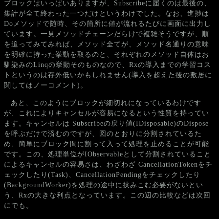
ブロックはいっぱいありますが、Subscribeに届くのは最後の、
集計が全て終わった一つだけというわけでした。なお、進捗は
Doメソッドで随時、その箇所に値が流れるたびに画面に出力し
ています。一見メソッドチェーンだらけで複雑そうですが、順
を追ってみてみれば、メソッド全てが、メソッド名通りの意味
を明確に持った挙動を取るのと、それぞれのメソッド自体はお
馴染みのLinqの挙動そのものなので、Rxの導入までの学習コス
トというのは存外低いかもしれません(導入を超えた後の敷居に
関してはノーコメント)。
あと、このようにブロックが細切れになっているわけです
が、これによりキャンセルが容易になるという性質を持ってい
ます。キャンセルは Subscribeの戻り値(IDisposable)のDispose
を呼ぶだけで済むのですが、図のとおりに分割されているた
め、簡単にブロック間に割って入って処理を止めることが可能
です。この、処理単位がIObservableとして分割されていること
によるキャンセルの容易さは、わざわざ CancellationTokenをチ
ェックしたり(Task)、CancellationPendingをチェックしたり
(BackgroundWorker)を処理の途中に挟みこむ必要がないとい
う、Rxの大きな利点となっています。この辺の比較などは次回
にでも。