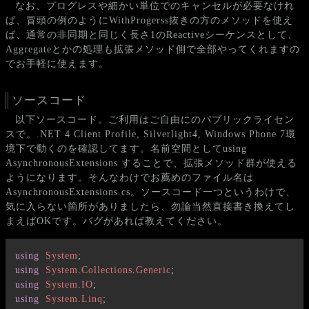
なお、プログレスや細かい単位でのキャンセルが必要なけれ
ば、冒頭の例のようにWithProgerss抜きの方のメソッドを使え
ば、通常の非同期と同じく長さ1のReactiveシーケンスとして、
Aggregateとかの処理も拡張メソッド側で全部やってくれますの
でお手軽に使えます。
ソースコード
以下ソースコード。ご利用はご自由にのパブリックライセン
スで。.NET 4 Client Profile, Silverlight4, Windows Phone 7環
境下で動くのを確認してます。名前空間としてusing
AsynchronousExtensions することで、拡張メソッド群が使える
ようになります。そんなわけでお薦めのファイル名は
AsynchronousExtensions.cs。ソースコード一つというわけで、
気に入らない箇所がありましたら、勿論当然直接書き換えてし
まえばOKです。バグがあれば教えてください。
using
System
;
using
System
.
Collections
.
Generic
;
using
System
.
IO
;
using
System
.
Linq
;