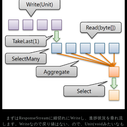
まずはResponseStreamに細切れにWriteし、進捗状況を垂れ流
します。Writeなので戻り値はない。ので、Unit(voidみたいなも