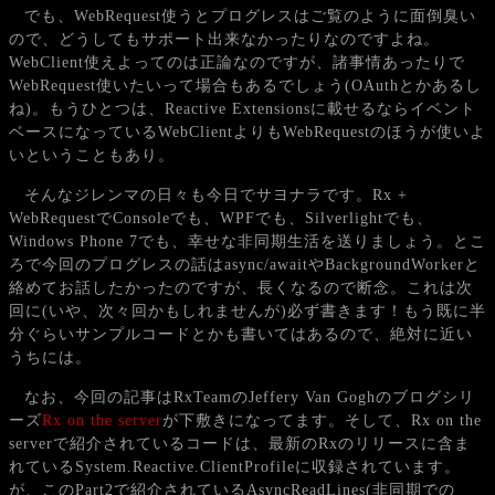
でも、WebRequest使うとプログレスはご覧のように面倒臭い
ので、どうしてもサポート出来なかったりなのですよね。
WebClient使えよってのは正論なのですが、諸事情あったりで
WebRequest使いたいって場合もあるでしょう(OAuthとかあるし
ね)。もうひとつは、Reactive Extensionsに載せるならイベント
ベースになっているWebClientよりもWebRequestのほうが使いよ
いということもあり。
そんなジレンマの日々も今日でサヨナラです。Rx +
WebRequestでConsoleでも、WPFでも、Silverlightでも、
Windows Phone 7でも、幸せな非同期生活を送りましょう。とこ
ろで今回のプログレスの話はasync/awaitやBackgroundWorkerと
絡めてお話したかったのですが、長くなるので断念。これは次
回に(いや、次々回かもしれませんが)必ず書きます！もう既に半
分ぐらいサンプルコードとかも書いてはあるので、絶対に近い
うちには。
なお、今回の記事はRxTeamのJeffery Van Goghのブログシリ
ーズ
Rx on the server
が下敷きになってます。そして、Rx on the
serverで紹介されているコードは、最新のRxのリリースに含ま
れているSystem.Reactive.ClientProfileに収録されています。
が、このPart2で紹介されているAsyncReadLines(非同期での