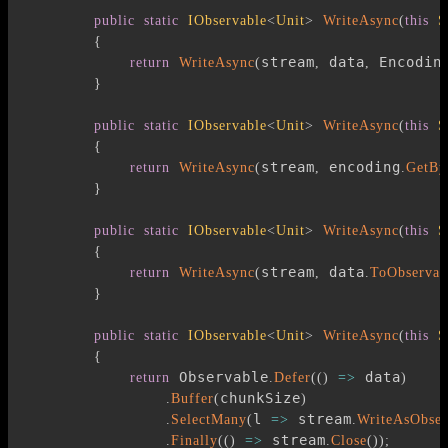
public
static
IObservable
<
Unit
>
WriteAsync
(
this
S
{
stream
 data
 Encodin
return
WriteAsync
(
,
,
}
public
static
IObservable
<
Unit
>
WriteAsync
(
this
S
{
stream
 encoding
return
WriteAsync
(
,
.
GetBy
}
public
static
IObservable
<
Unit
>
WriteAsync
(
this
S
{
stream
 data
return
WriteAsync
(
,
.
ToObservab
}
public
static
IObservable
<
Unit
>
WriteAsync
(
this
S
{
 Observable
 data
return
.
Defer
(
(
)
=>
)
chunkSize
.
Buffer
(
)
l 
 stream
.
SelectMany
(
=>
.
WriteAsObser
 stream
.
Finally
(
(
)
=>
.
Close
(
)
)
;