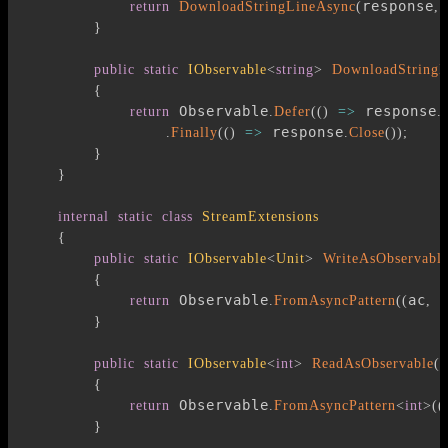
response
 
return
DownloadStringLineAsync
(
,
}
public
static
IObservable
<
string
>
DownloadStringL
{
 Observable
 response
return
.
Defer
(
(
)
=>
.
 response
.
Finally
(
(
)
=>
.
Close
(
)
)
;
}
}
internal
static
class
StreamExtensions
{
public
static
IObservable
<
Unit
>
WriteAsObservabl
{
 Observable
ac
 
return
.
FromAsyncPattern
(
(
,
}
public
static
IObservable
<
int
>
ReadAsObservable
(
t
{
 Observable
return
.
FromAsyncPattern
<
int
>
(
(
}