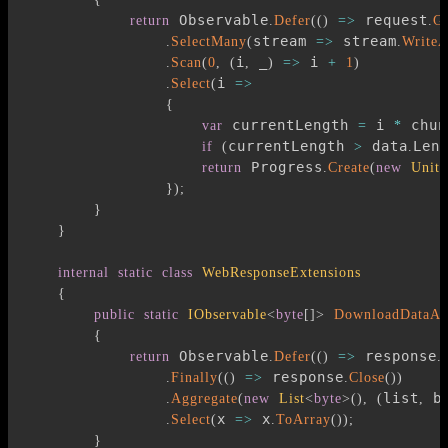
 Observable
 request
return
.
Defer
(
(
)
=>
.
Ge
stream 
 stream
.
SelectMany
(
=>
.
WriteA
i
 _
 i 
.
Scan
(
0
,
(
,
)
=>
+
1
)
i 
.
Select
(
=>
{
 currentLength 
 i 
 chun
var
=
*
currentLength 
 data
Len
if
(
>
.
 Progress
return
.
Create
(
new
Unit
(
}
)
;
}
}
internal
static
class
WebResponseExtensions
{
public
static
IObservable
<
byte
[
]
>
DownloadDataAs
{
 Observable
 response
return
.
Defer
(
(
)
=>
.
 response
.
Finally
(
(
)
=>
.
Close
(
)
)
list
 b
.
Aggregate
(
new
List
<
byte
>
(
)
,
(
,
x 
 x
.
Select
(
=>
.
ToArray
(
)
)
;
}