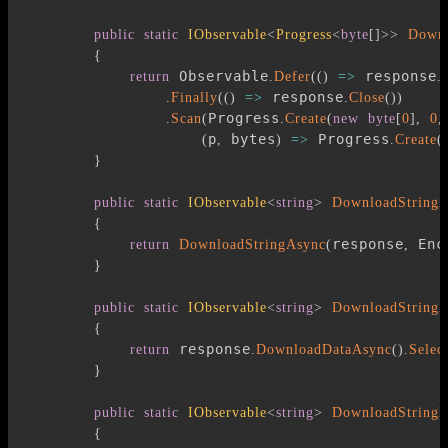
public
static
IObservable
<
Progress
<
byte
[
]
>
>
Downl
{
 Observable
 response
return
.
Defer
(
(
)
=>
.
 response
.
Finally
(
(
)
=>
.
Close
(
)
)
Progress
.
Scan
(
.
Create
(
new
byte
[
0
]
,
0
,
p
 bytes
 Progress
(
,
)
=>
.
Create
(
}
public
static
IObservable
<
string
>
DownloadString
{
response
 Enc
return
DownloadStringAsync
(
,
}
public
static
IObservable
<
string
>
DownloadString
{
 response
return
.
DownloadDataAsync
(
)
.
Selec
}
public
static
IObservable
<
string
>
DownloadStringL
{