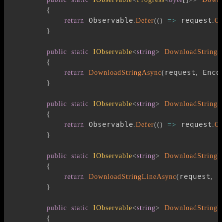
{
 Observable
 request
return
.
Defer
(
(
)
=>
.
G
}
public
static
IObservable
<
string
>
DownloadString
{
request
 Enco
return
DownloadStringAsync
(
,
}
public
static
IObservable
<
string
>
DownloadString
{
 Observable
 request
return
.
Defer
(
(
)
=>
.
G
}
public
static
IObservable
<
string
>
DownloadStringL
{
request
 E
return
DownloadStringLineAsync
(
,
}
public
static
IObservable
<
string
>
DownloadStringL
{