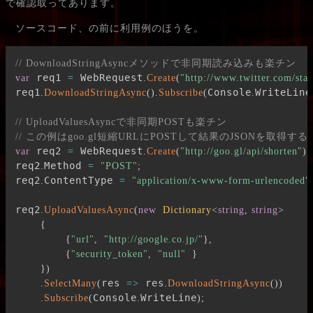
で確認取ってあります。
ソースコード、の前に利用例のほうを。
// DownloadStringAsyncメソッドで非同期読み込みも楽チン
 req1 
 WebRequest
var
=
.
Create
(
"http://www.twitter.com/stat
req1
Console
WriteLine
.
DownloadStringAsync
(
)
.
Subscribe
(
.
// UploadValuesAsyncで非同期POSTも楽チン
// この例はgoo.gl短縮URLにPOSTして結果のJSONを取得す
 req2 
 WebRequest
var
=
.
Create
(
"http://goo.gl/api/shorten"
)
;
req2
Method 
.
=
"POST"
;
req2
ContentType 
.
=
"application/x-www-form-urlencoded"
req2
.
UploadValuesAsync
(
new
Dictionary
<
string
,
string
>
{
{
"url"
,
"http://google.co.jp/"
}
,
{
"security_token"
,
"null"
}
}
)
res 
 res
.
SelectMany
(
=>
.
DownloadStringAsync
(
)
)
Console
WriteLine
.
Subscribe
(
.
)
;