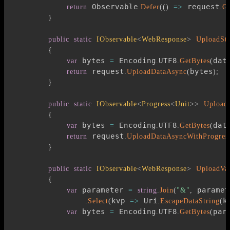
 Observable
 request
return
.
Defer
(
(
)
=>
.
G
}
public
static
IObservable
<
WebResponse
>
UploadSt
{
 bytes 
 Encoding
UTF8
dat
var
=
.
.
GetBytes
(
 request
bytes
return
.
UploadDataAsync
(
)
;
}
public
static
IObservable
<
Progress
<
Unit
>
>
Upload
{
 bytes 
 Encoding
UTF8
dat
var
=
.
.
GetBytes
(
 request
return
.
UploadDataAsyncWithProgres
}
public
static
IObservable
<
WebResponse
>
UploadVa
{
 parameter 
 paramet
var
=
string
.
Join
(
"&"
,
kvp 
 Uri
k
.
Select
(
=>
.
EscapeDataString
(
 bytes 
 Encoding
UTF8
par
var
=
.
.
GetBytes
(