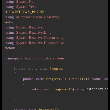
using
System
.
Net
;
using
System
.
Text
;
#
if
 WINDOWS_PHONE
using
Microsoft
.
Phone
.
Reactive
;
#
else
using
System
.
Reactive
;
using
System
.
Reactive
.
Linq
;
using
System
.
Reactive
.
Concurrency
;
using
System
.
Reactive
.
Disposables
;
#
endif
namespace
AsynchronousExtensions
{
internal
static
class
Progress
{
public
static
Progress
<
T
>
Create
<
T
>
(
T
value
,
dou
{
 currentLen
return
new
Progress
<
T
>
(
value
,
}
}
internal
class
Progress
<
T
>