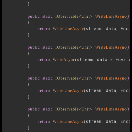
}
public
static
IObservable
<
Unit
>
WriteLineAsync
(
th
{
stream
 data
 Enco
return
WriteLineAsync
(
,
,
}
public
static
IObservable
<
Unit
>
WriteLineAsync
(
th
{
stream
 data 
 Enviro
return
WriteAsync
(
,
+
}
public
static
IObservable
<
Unit
>
WriteLineAsync
(
th
{
stream
 data
 Enco
return
WriteLineAsync
(
,
,
}
public
static
IObservable
<
Unit
>
WriteLineAsync
(
th
{
stream
 data
 Enco
return
WriteLineAsync
(
,
,
}