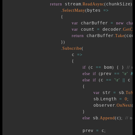
 stream
chunkSize
return
.
ReadAsync
(
)
bytes 
.
SelectMany
(
=>
{
 charBuffer 
var
=
new
char
 count 
 decoder
var
=
.
GetCh
 charBuffer
cou
return
.
Take
(
}
)
.
Subscribe
(
                        c 
=>
{
c 
 bom
if
(
==
)
{
}
// 
prev 
else
if
(
==
'\r'
&
c 
 c 
else
if
(
==
'\r'
||
{
 str 
 sb
var
=
.
ToSt
                                sb
Length 
.
=
0
;
                                observer
.
OnNext
(
}
 sb
c
else
.
Append
(
)
;
// n
                            prev 
 c
=
;