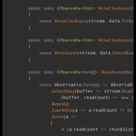
public
static
IObservable
<
Unit
>
WriteLineAsync
(
th
{
stream
 data
return
WriteLineAsync
(
,
.
ToObse
}
public
static
IObservable
<
Unit
>
WriteLineAsync
(
th
{
stream
 data
return
WriteAsync
(
,
.
SelectMany
}
public
static
IObservable
<
byte
[
]
>
ReadAsync
(
this
{
 Observable
 Observabl
return
.
Defer
(
(
)
=>
buffer 
 stream
.
SelectMany
(
=>
.
ReadAs
buffer
 readCount
(
,
)
=>
new
{
.
Repeat
(
)
a 
 a
readCount 
.
TakeWhile
(
=>
.
!=
0
)
a 
.
Select
(
=>
{
a
readCount 
 chunkSize
if
(
.
==
)