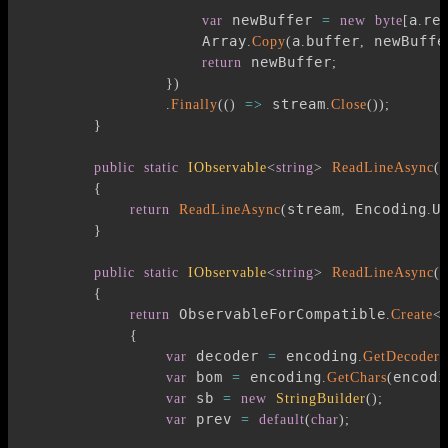
 newBuffer 
a
re
var
=
new
byte
[
.
                    Array
a
buffer
 newBuffe
.
Copy
(
.
,
 newBuffer
return
;
}
)
 stream
.
Finally
(
(
)
=>
.
Close
(
)
)
;
}
public
static
IObservable
<
string
>
ReadLineAsync
(
t
{
stream
 Encoding
U
return
ReadLineAsync
(
,
.
}
public
static
IObservable
<
string
>
ReadLineAsync
(
t
{
 ObservableForCompatible
return
.
Create
<
{
 decoder 
 encoding
var
=
.
GetDecoder
(
 bom 
 encoding
encodi
var
=
.
GetChars
(
 sb 
var
=
new
StringBuilder
(
)
;
 prev 
var
=
default
(
char
)
;