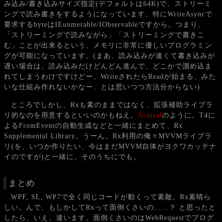
み込み/書き込みサイズ指定(デフォルトは64K)で、ストリーミ
ングで読み書きをするようになっています。特にWriteAsyncで
要求するbyteはIEunmerable/IObservableですから。つまり、
「ストリーミングで読みながら」「ストリーミングで書きこ
む」ことが出来るという、メモリに非常に優しいプログラミン
グが可能になっています。(まあ、読み込みが速くて書き込みが
遅い場合は、読み込みだけどんどん進んで、どこかで溜め込ま
れてしまうわけですけどー、WriteされたらReadが始まる、みた
いな仕組み作れないかなー、とは思いつつ方法分からない)
ところでしかし、Rxも素のままではなく、拡張補助ライブラ
リ的なのを用意するといいのかもねえ。
Achiral
のように。T4に
よるFromEventの自動生成などと一緒にまとめて、Rx
Supplemental Library。うーん。Rx利用の俺々MVVMライブラ
リ(を、いつか作りたい、今はまだMVVM自体がヨクワカッテナ
イのですが)と一緒に、そのうちにでも。
まとめ
WPF, SL, WP7で全く同じコードが動くって素敵。Rx素晴ら
しい。んで、もしかしてRxって面倒くさいの……？ と思ったと
したら、いえ、違います。面倒くさいのはWebRequestでプログ