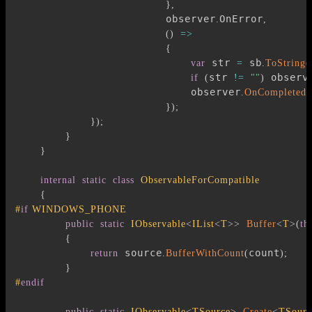
}
,
                        observer
OnError
.
,
(
)
=>
{
 str 
 sb
var
=
.
ToString
(
str 
 observ
if
(
!=
""
)
                            observer
.
OnCompleted
(
}
)
;
}
)
;
}
}
internal
static
class
ObservableForCompatible
{
#
if
 WINDOWS_PHONE
public
static
IObservable
<
IList
<
T
>
>
Buffer
<
T
>
(
th
{
 source
count
return
.
BufferWithCount
(
)
;
}
#
endif
public
static
IObservable
<
TSource
>
Create
<
TSourc