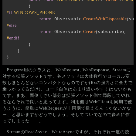
{
#
if
 WINDOWS_PHONE
 Observable
su
return
.
CreateWithDisposable
(
#
else
 Observable
subscribe
return
.
Create
(
)
;
#
endif
}
}
}
Progress用のクラスと、WebRequest, WebResponse, Streamに
対する拡張メソッドです。各メソッドは大体数行でローカル変
数もほとんどないコンパクトなものですが(Rxの強力さに全力で
乗っかってるだけ)、コード自体はあまり追いやすくはないかも
です。まあ、面倒くさい部分は拡張メソッド側で隠蔽してやれ
るならそれで良いと思ってます。利用側はWebClientを同期で使
うように、簡単にWebRequestが非同期で扱えるんじゃないかな
ー、と思いますがどうでしょう。そしてついでなので多めに作
ってしまった……。
StreamのReadAsync、WriteAsyncですが、それぞれ一度の読