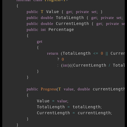
{
 Value 
public
T
{
get
;
private
set
;
}
 TotalLength 
public
double
{
get
;
private
set
;
 CurrentLength 
public
double
{
get
;
private
set
 Percentage

public
int
{
get
{
TotalLength 
 Curren
return
(
<=
0
||
?
0
CurrentLength 
 Total
:
(
int
)
(
(
/
}
}
 currentLength
public
Progress
(
T
value
,
double
{
            Value 
=
value
;
            TotalLength 
 totalLength
=
;
            CurrentLength 
 currentLength
=
;
}
}