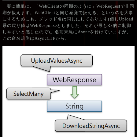
実に簡単に、「WebClientの同期のように」WebRequestで非同
期が扱えます。WebClientと同じ感覚で扱える、というのを大事
にするためにも、メソッド名は同じにしてあります(但しUpload
系の戻り値はWebResponseとしました、それが最もRx的に制御
しやすいと感じたので)。名前末尾にAsyncを付けていますが、
この命名規則はAsyncCTPから。