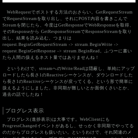
WebRequestでポストする方法のおさらい。GetRequestStream
でRequestStreamを取り出し、それにPOST内容を書きこんで
Streamを閉じたら、今度はGetResponseでWebResponseを取得、
そのResponseから GetResponseStreamでResponseStreamを取り
出し、結果を読み込む。つまりは
request.BeginGetRequestStream -> stream.BeginWrite ->
request.BeginGetResponse -> stream.BeginRead。ふつーに書い
たら人間の扱えるネスト量ではありませんね！
というわけで、streamへのWrite/Readは隠蔽し、単純にアップ
ロードしたら長さ1のReactiveシーケンスが、ダウンロードした
ら長さ1のReactiveシーケンスが戻ってくる。という形で簡単に
扱えるようにしました。非同期が難しいとか面倒くさいとか、
過去の話でしたね！
プログレス表示
プログレス(進捗表示)は大事です。WebClientにも
ProgressChangedイベントがあるし、せっかく非同期でやってる
のだからプログレスも扱いたい。というわけで、それ関連のメ