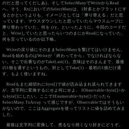
のだと思ってくだしあ)。そしてSelectManyでWriteからRead
へ。そう、RxにおいてのSelectManyは、1対多とかフラットにす
るとかというよりも、イメージとしては「摩り替える」だと思
っています。マウスダウンしたと思っていたらマウスムーブに
摩り替わっていた、何を (ry。といったように。今回のコードだ
と、Writeしていたと思ったらいつのまにかReadになっていた、
何を言っているのか以下略。
Writeの戻り値にそのままSelectManyを繋げてはいけません。
Readを始めるのはWriteが「終わってから」でなければならな
い。そこで出番なのがTakeLast(1)。意味はそのまんまで、最後
の1個を通すというもの。対としてTake(1) - 最初の1個だけ通
す、もよく使いますね。
Readもまた細切れにbyte[]で値が読み込まれ送られてきます
が、文字列に変換するにせよ何にせよ、 IObservable<byte[]>か
らbyte[]にしたい。ここでIEnumerable<byte[]>だったら
SelectMany.ToArray って感じですが、Observableではそうもい
かないので、ここはAggregateを使ってリストに値を詰めてみま
した。
最後は文字列に変換して、煮るなり焼くなり好きにどうぞ。