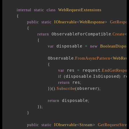
internal
static
class
WebRequestExtensions
{
public
static
IObservable
<
WebResponse
>
GetRespo
{
 ObservableForCompatible
return
.
Create
<
{
 disposable 
var
=
new
BooleanDispos
                Observable
.
FromAsyncPattern
<
WebResp
{
 res 
 request
var
=
.
EndGetRespon
disposable
IsDisposed
 re
if
(
.
)
 res
return
;
observer
}
)
(
)
.
Subscribe
(
)
;
 disposable
return
;
}
)
;
}
public
static
IObservable
<
Stream
>
GetRequestStre