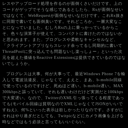
レスやアップロード処理を作るのが面倒くさいだけです。上の
コードがゲップでそうな感じであるとしたら、Rxが面倒なせい
ではなくて、WebRequestが面倒なせいなだけです。これRx抜き
に同期で書いても面倒臭いです。それどころか、一層大変なこ
とになっていました。むしろRxの上に乗っかっているからこ
そ、色々な演算子が使えて、コンパクトに書けたのではないか
と思われます。また、プログレスや柔軟なキャンセルなど、
「クライアントアプリならスレッド余ってるし同期的に書いて
ThreadPoolに突っ込んでも問題ないし楽っしょー」といった次
元を超えた価値をReactive Extensionsは提供できているのではな
いでしょうか。
プログレスは大事。何が大事って、最近Windows Phone 7を輸
入して電波法違反、じゃなくて、ええと、まあ、b-mobile回線
で使っているのですけど、死ぬほど遅い。b-mobile遅い。MAX
300kbpsと謳っていて、それも遅いわけだけど実測だと100kbps
で大変遅い。なので、TwitterのXML引っ張ってくる程度であっ
ても(モバイル回線は貧弱なのでXMLじゃなくてJSONがいいで
すねえ)、何%といった表示は欲しかったりなのです。さすがに
それはやり過ぎだとしても、Twitpicなどにカメラ画像を上げる
時などではもう必須と言ってもいいぐらい。