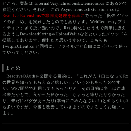
ところ。実装は Internal/AsynchronousExtensions.cs にあるので
参照ください。それと、この AsynchronousExtensions.cs は
Reactive Extensionsで非同期処理を簡単に
で言った「拡張メソッ
ドのすゝめ」を実践したものでもあります。WebRequestはプリ
ミティブすぎて扱い難いので、Rxに特化したうえで簡単に扱え
るようにDownloadStringやUploadValueなどといったメソッドを
拡張してあります。便利だと思いますので、こちらも
TwitpicClient.cs と同様に、ファイルごと自由にコピペって使っ
てやってください。
まとめ
ReactiveOAuthを公開する目的に、「これが入り口になってRx
の世界を知ってもらえると嬉しい」というのもあったのです
が、WP7開発で利用してもらったりと、その目的は少しは達成
出来たかもで、良かった良かった。ちょっと練りたりなかった
り、未だにバグがあったり(本当にごめんなさい！)と至らない点
も多いですが、今後も改善していきますのでよろしくお願いし
ます。