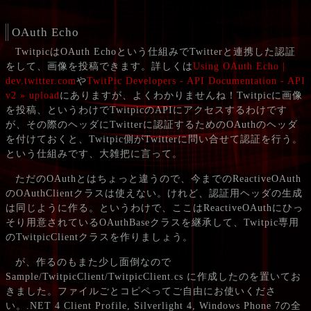
OAuth Echo
TwitpicはOAuth Echoという仕組みでTwitterと連携した認証
をして、画像を投稿できます。詳しくは
Using OAuth Echo |
dev.twitter.com
や
TwitPic Developers - API Documentation - API
v2 » upload
にありますが、よくわかりませんね！Twitpicに画像
を投稿、というわけでTwitpicのAPIにアクセスするわけです
が、その際のヘッダにTwitterに認証するためのOAuthのヘッダ
を付けておくと、Twitpic側がTwitterに問い合せて認証を行う。
という仕組みです、大雑把に言って。
ただのOAuthとはちょっと違うので、今までのReactiveOAuth
のOAuthClientクラスは使えない。けれど、認証用ヘッダの生成
は同じように作る。というわけで、ここはReactiveOAuthにひっ
そり用意されているOAuthBaseクラスを継承して、Twitpic専用
のTwitpicClientクラスを作りましょう。
が、作るのもまた少し面倒なので
Sample/TwitpicClient/TwitpicClient.cs に作成したのを置いてお
きました。ファイルごとコピペってご自由にお使いくださ
い。.NET 4 Client Profile, Silverlight 4, Windows Phone 7の全