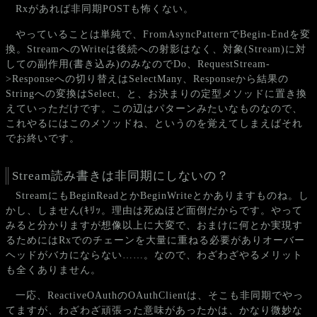
Rxがあれば非同期POSTも怖くない。
やっていることは単純で、FromAsyncPatternでBegin-Endを変
換。StreamへのWriteは後続への射影はなく、対象(Stream)に対
しての副作用(書き込み)のみなのでDo、RequestStream-
>Responseへの切り替えはSelectMany、Responseから結果の
Stringへの変換はSelect、と、お決まりの定型メソッドに置き換
えていっただけです。この辺はパターンみたいなものなので、
これやるにはこのメソッドね、というのを覚えてしまえばそれ
でお終いです。
Stream読み書きは非同期にしないの？
StreamにもBeginReadとかBeginWriteとかありますものね。し
かし、しません(ｷﾘｯ。理由は死ぬほど面倒だからです。やって
みると分かりますが想像以上に大変で、おまけに何とか実現す
るためにはRxでのチェーンを大量に重ねる必要がありオーバー
ヘッドがバカにならない……。なので、わざわざやるメリット
も全くありません。
一応、ReactiveOAuthのOAuthClientは、そこも非同期でやっ
てますが、わざわざ頑張った意味があったかは、かなり微妙な