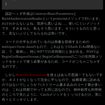
}
認証ヘッダ作成はConstructBasicParametersと
BuildAuthorizationHeaderというprotectedメソッドで行います。
わけわかんないよね…気持ち悪いよね…。使いにくいメソッド
です、すみません、私もそう思います。そういうものだと思っ
て、見ないふりしてもらえれば幸いです。
コードの大半を占めているのは画像を投稿するための
multipart/form-dataのもので、これはもうOAuth Echo関係ない
話、で、面倒ぃ。特にWP7での非同期だと涙が出る。POSTは
BeginGetRequestStreamとBeginGetResponseの二つの非同期メソ
ッドをセットで使う必要があるため、コードがごちゃごちゃす
るのです。
しかし
Reactive Extensions
を使えばあら不思議！でもないです
が、ネストがなくなって完全に平らなので、結構普通に読める
のではないでしょうか？(ストリーム書き込みのコード量が多い
のは、これは同期でやっても同じ話なので)。例外処理も利用例
のところで見たように、Catchメソッドをくっつけるだけ。実に
色々とスッキリします。