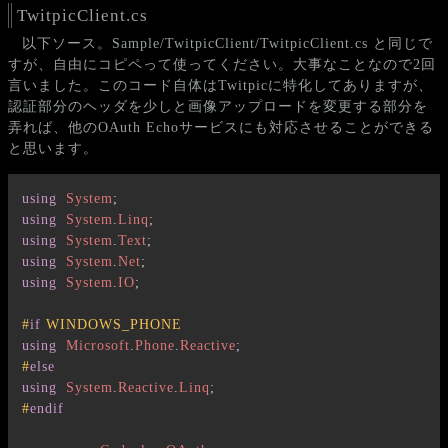
TwitpicClient.cs
以下ソース。Sample/TwitpicClient/TwitpicClient.cs と同じで
すが、自由にコピペって使ってください。大事なことなので2回
言いました。このコード自体はTwitpicに特化してありますが、
認証部分のヘッダを少しと画像アップロードを変更する部分を
弄れば、他のOAuth Echoサービスにも対応させることができる
と思います。
using
System
;
using
System
.
Linq
;
using
System
.
Text
;
using
System
.
Net
;
using
System
.
IO
;
#
if
 WINDOWS_PHONE
using
Microsoft
.
Phone
.
Reactive
;
#
else
using
System
.
Reactive
.
Linq
;
#
endif