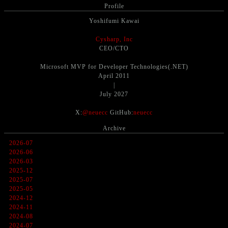
Profile
Yoshifumi Kawai
Cysharp, Inc
CEO/CTO
Microsoft MVP for Developer Technologies(.NET)
April 2011
|
July 2027
X:
@neuecc
GitHub:
neuecc
Archive
2026-07
2026-06
2026-03
2025-12
2025-07
2025-05
2024-12
2024-11
2024-08
2024-07