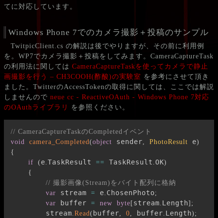
てに対応しています。
Windows Phone 7でのカメラ撮影＋投稿のサンプル
TwitpicClient.cs の解説は後でやりますが、その前に利用例
を。WP7でカメラ撮影＋投稿をしてみます。CameraCaptureTask
の利用法に関しては
CameraCaptureTaskを使ってカメラで静止
画撮影を行う – CH3COOH(酢酸)の実験室
を参考にさせて頂き
ました。TwitterのAccessTokenの取得に関しては、ここでは解説
しませんので
neue cc - ReactiveOAuth - Windows Phone 7対応
のOAuthライブラリ
を参照ください。
// CameraCaptureTaskのCompletedイベント
 sender
 e
void
camera_Completed
(
object
,
PhotoResult
)
{
e
TaskResult 
 TaskResult
OK
if
(
.
==
.
)
{
// 撮影画像(Stream)をバイト配列に格納
 stream 
 e
ChosenPhoto
var
=
.
;
 buffer 
stream
Length
var
=
new
byte
[
.
]
;
        stream
buffer
 buffer
Length
.
Read
(
,
0
,
.
)
;