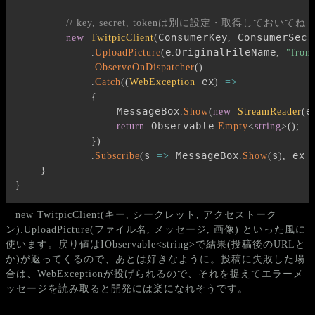
// key, secret, tokenは別に設定・取得しておいてね
ConsumerKey
 ConsumerSecr
new
TwitpicClient
(
,
e
OriginalFileName
.
UploadPicture
(
.
,
"from
.
ObserveOnDispatcher
(
)
 ex
.
Catch
(
(
WebException
)
=>
{
                MessageBox
e
.
Show
(
new
StreamReader
(
 Observable
return
.
Empty
<
string
>
(
)
;
}
)
s 
 MessageBox
s
 ex 
.
Subscribe
(
=>
.
Show
(
)
,
}
}
new TwitpicClient(キー, シークレット, アクセストーク
ン).UploadPicture(ファイル名, メッセージ, 画像) といった風に
使います。戻り値はIObservable<string>で結果(投稿後のURLと
か)が返ってくるので、あとは好きなように。投稿に失敗した場
合は、WebExceptionが投げられるので、それを捉えてエラーメ
ッセージを読み取ると開発には楽になれそうです。