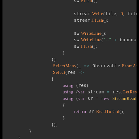
                        sw
.
Flush
(
)
;
                        stream
file
 file
.
Write
(
,
0
,
                        stream
.
Flush
(
)
;
                        sw
.
WriteLine
(
)
;
                        sw
 bounda
.
WriteLine
(
"--"
+
                        sw
.
Flush
(
)
;
}
}
)
_ 
 Observable
.
SelectMany
(
=>
.
FromAsy
res 
.
Select
(
=>
{
res
using
(
)
 stream 
 res
using
(
var
=
.
GetRes
 sr 
using
(
var
=
new
StreamReade
{
 sr
return
.
ReadToEnd
(
)
;
}
}
)
;
}
}