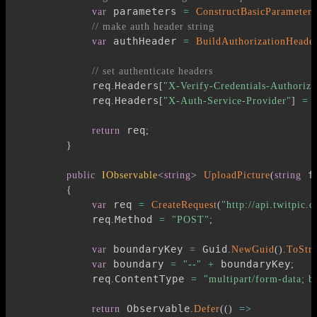
 parameters 
var
=
ConstructBasicParameters
// make auth header string
 authHeader 
var
=
BuildAuthorizationHeade
// set authenticate headers
            req
Headers
.
[
"X-Verify-Credentials-Authoriza
            req
Headers
 
.
[
"X-Auth-Service-Provider"
]
=
 req
return
;
}
 f
public
IObservable
<
string
>
UploadPicture
(
string
{
 req 
var
=
CreateRequest
(
"http://api.twitpic
            req
Method 
.
=
"POST"
;
 boundaryKey 
 Guid
var
=
.
NewGuid
(
)
.
ToStr
 boundary 
 boundaryKey
var
=
"--"
+
;
            req
ContentType 
.
=
"multipart/form-data; 
 Observable
return
.
Defer
(
(
)
=>