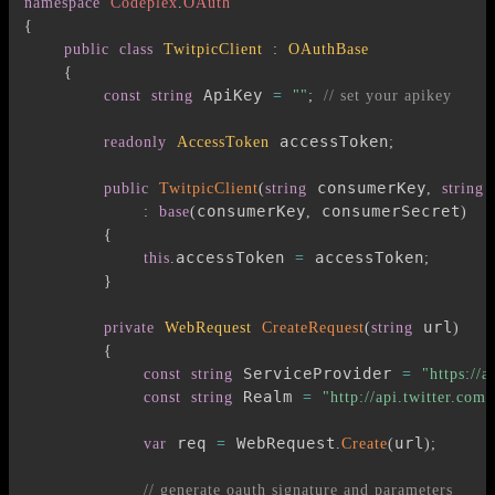
namespace
Codeplex
.
OAuth
{
public
class
TwitpicClient
:
OAuthBase
{
 ApiKey 
const
string
=
""
;
// set your apikey
 accessToken
readonly
AccessToken
;
 consumerKey
 
public
TwitpicClient
(
string
,
string
consumerKey
 consumerSecret
:
base
(
,
)
{
accessToken 
 accessToken
this
.
=
;
}
 url
private
WebRequest
CreateRequest
(
string
)
{
 ServiceProvider 
const
string
=
"https://a
 Realm 
const
string
=
"http://api.twitter.com/
 req 
 WebRequest
url
var
=
.
Create
(
)
;
// generate oauth signature and parameters