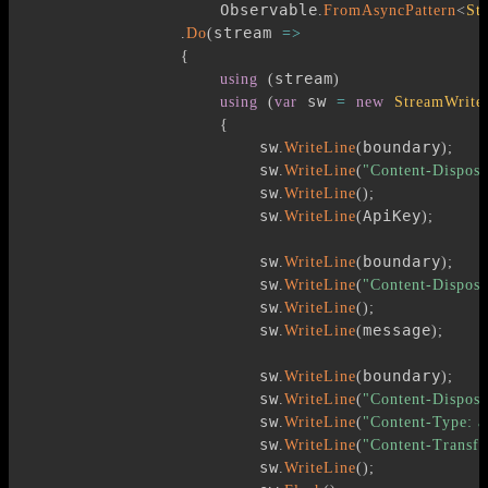
                    Observable
.
FromAsyncPattern
<
St
stream 
.
Do
(
=>
{
stream
using
(
)
 sw 
using
(
var
=
new
StreamWrite
{
                        sw
boundary
.
WriteLine
(
)
;
                        sw
.
WriteLine
(
"Content-Disposi
                        sw
.
WriteLine
(
)
;
                        sw
ApiKey
.
WriteLine
(
)
;
                        sw
boundary
.
WriteLine
(
)
;
                        sw
.
WriteLine
(
"Content-Disposi
                        sw
.
WriteLine
(
)
;
                        sw
message
.
WriteLine
(
)
;
                        sw
boundary
.
WriteLine
(
)
;
                        sw
.
WriteLine
(
"Content-Disposi
                        sw
.
WriteLine
(
"Content-Type: a
                        sw
.
WriteLine
(
"Content-Transfe
                        sw
.
WriteLine
(
)
;