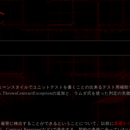
ェーンスタイルでユニットテストを書くことの出来るテスト用補助
Ex.ThrowsContractExceptionの追加と、ラムダ式を使った判定
を厳密に検出することができるということについて。以前に
基礎から
ontract.Requires(など)で発生する、契約の条件に合ってい