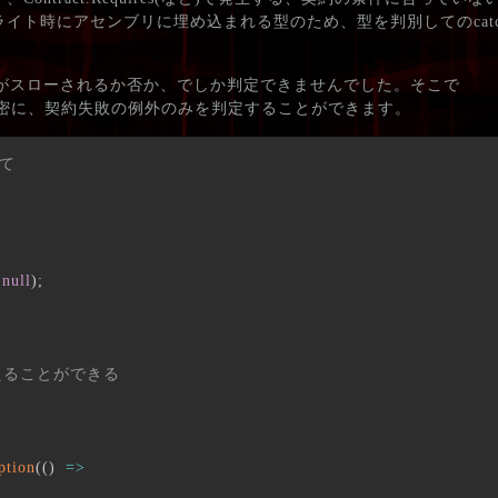
nというリライト時にアセンブリに埋め込まれる型のため、型を判別してのca
ionがスローされるか否か、でしか判定できませんでした。そこで
nを使うと、厳密に、契約失敗の例外のみを判定することができます。
して
null
)
;
えることができる
ption
(
(
)
=>