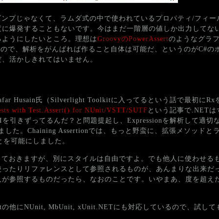
ンプじゃなくて、ラムダ式の中で使われているプロパティ/フィー
度に爆発することもないです。今はまだ一階層の値しか出力してな
るようにしたいところ。理想は
GroovyのPowerAssert
のようなグラ
タはあるので、解析をがんばれば作ること自体は可能だ、というのがC#
だ、活かしきれてはいません。
afar Husain氏（Silverlight Toolkitに入ってるという話で最初
Tests with Test.Assert() for NUnit/VSTT/SUTF
という記事で.NET
Iを引きずってるんだ？と問題提起し、Expressionを解析して適切なA
ました。Chaining Assertionでは、もっと野蛮に、拡張メソッ
とを可能にしました。
しておきますが、別にスタイルは自由ですよ。でも他人に使わせる
使ったりリファレンスとして参照されるものが、あんまりな出来だ
人が参照するものだったら、なおのことです。いやまあ、度を超え
tの他にNUnit, MbUnit, xUnit.NETにも対応しているので、試