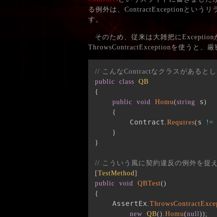
る例外は、ContractExceptio
す。
そのため、従来は大雑把にExcept
ThrowsContractExceptio
// こんなContractなクラスがあると
public
class
QB
{
 s
public
void
Homu
(
string
)
{
        Contract
s 
.
Requires
(
!=
}
}
// こういう風に契約違反の例外を捉
[
TestMethod
]
public
void
QBTest
(
)
{
    AssertEx
.
ThrowsContractExce
new
QB
(
)
.
Homu
(
null
)
)
;