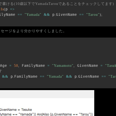
書ける(10歳以下でYamadaTarouであることをチェックしてます)
p 
.
Is
(
=>
ilyName 
 p
GivenName 
==
"Yamada"
&&
.
==
"Tarou"
)
;
ッセージをより分かりやすくしました。
Age 
 FamilyName 
 GivenName 
=
50
,
=
"Yamamoto"
,
=
"Tasu
す
 p
FamilyName 
 p
GivenName 
&&
.
==
"Yamada"
&&
.
==
"Ta