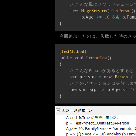
// こんな風にメソッドチェーンで
new
HogeService
(
)
.
GetPerson
(
)
        p
Age 
 p
Fam
.
<=
10
&&
.
}
今回追加したのは、失敗した時のメ
[
TestMethod
]
public
void
PersonTest
(
)
{
// こんなPersonがあるとすると
 person 
 
var
=
new
Person
{
// このアサーションは失敗しま
    person
p 
 p
Age 
.
Is
(
=>
.
<=
10
}