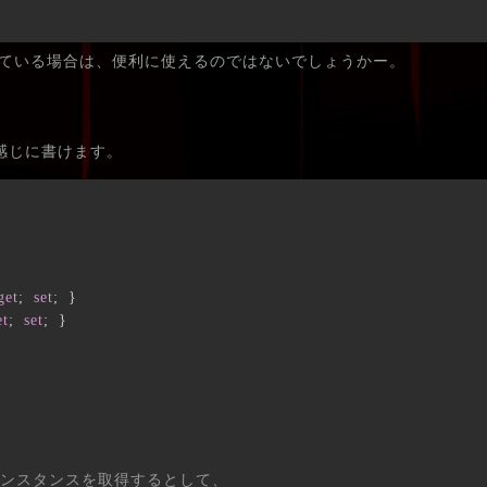
ードを書いている場合は、便利に使えるのではないでしょうかー。
こんな感じに書けます。
get
;
set
;
}
et
;
set
;
}
rsonインスタンスを取得するとして、