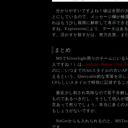
分かりやすいですよね！値は全部のダ
とにしているので、メッセージ欄が極
れはもう少し複雑に解析して表示でき
すね。Expressionにより、デー
す。活かすか殺すかは、努力次第。ま
まとめ
MSでSilverlight周りのチームにいるJ
人ですね！）は、
unfold: Better Unit 
のに、いつまでJUnitスタイルの古いAP
えるという、Queryable的な実装を示し
C#らしいスタイルで軽快に記述するこ
最近少し刺され気味なので若干弁解
ものであるべきだし、そうして他人が
言あって然りでしょう。本当に多くの
もしょうがないですが。
NuGetからも入れられるのと、MSTes
です。