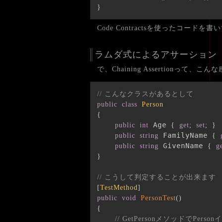
}
Code Contractsを使ったコ
ラムダ式によるアサーション
で、Chaining Assertionって、
// こんなクラスがあるとして
public
class
Person
{
 Age 
public
int
{
get
;
set
;
}
 FamilyName 
public
string
{
 GivenName 
public
string
{
g
}
// こうして判定することが出来ます
[
TestMethod
]
public
void
PersonTest
(
)
{
// GetPersonメソッドでPe