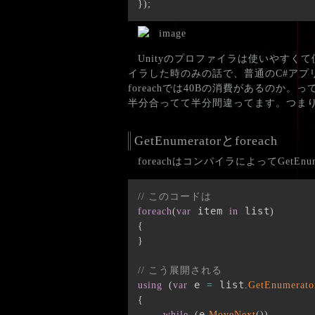
}
)
;
Unityのプロファイラは使いやすくて
イラした時のみの話で、普通のC#アプリ
foreachでは40Bの消費があるのか。っ
半分合ってて半分間違ってます。つまり
GetEnumeratorとforeach
foreachはコンパイラによってGetE
// このコードは
 item 
 list
foreach
(
var
in
)
{
}
// こう展開される
 e 
 list
using
(
var
=
.
GetEnumerato
{
e
while
(
.
MoveNext
(
)
)