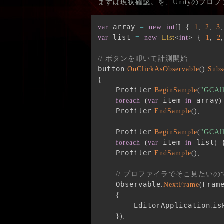
まずは現状確認。を、Unityのプ
 array 
var
=
new
int
[
]
{
1
,
2
,
3
,
 list 
var
=
new
List
<
int
>
{
1
,
2
,
// ボタンを叩いて計測開始
button
.
OnClickAsObservable
(
)
.
Subs
{
    Profiler
.
BeginSample
(
"GCAll
 item 
 array
foreach
(
var
in
)
    Profiler
.
EndSample
(
)
;
    Profiler
.
BeginSample
(
"GCAll
 item 
 list
foreach
(
var
in
)
    Profiler
.
EndSample
(
)
;
// プロファイラでそこ見たい
    Observable
Fram
.
NextFrame
(
{
        EditorApplication
is
.
}
)
;