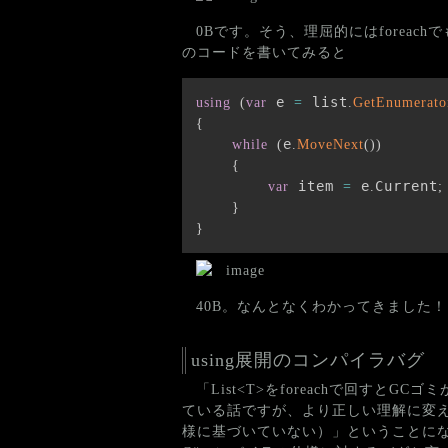
0Bです。そう、理屈的にはforeac
のコードを書いてみると
 e 
 list
using
(
var
=
.
GetEnumerato
{
e
while
(
.
MoveNext
(
)
)
{
 item 
 e
Current
var
=
.
;
}
}
40B。なんとなくわかってきました！
using展開のコンパイラバグ
「List<T>をforeachで回すと
ている話ですが、より正しい理解に変えると
様に基づいていない）」ということに