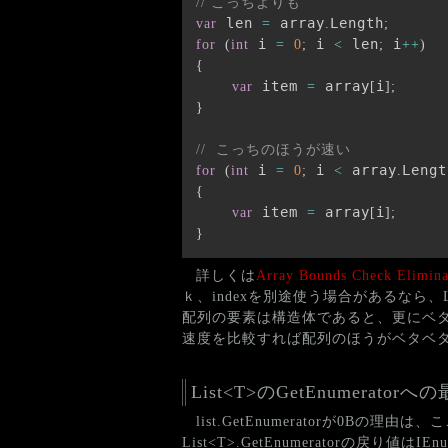
// こっちよりも
 len 
 array
Length
var
=
.
;
 i 
 i 
 len
 i
for
(
int
=
0
;
<
;
++
)
{
 item 
 array
i
var
=
[
]
;
}
//  こっちのほうが速い
 i 
 i 
 array
Lengt
for
(
int
=
0
;
<
.
{
 item 
 array
i
var
=
[
]
;
}
詳しくは
Array Bounds Check Elimina
ｋ、indexを別途使う場合があるなら
配列の要素は構造体であると、更にベター
速度を比較すれば配列のほうがベタベ
List<T>のGetEnumerator
list.GetEnumeratorが0
List<T>.GetEnumeratorの戻り値はIE