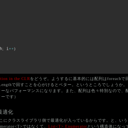
h
 i
;
++
)
tion in the CLR
をどうぞ。ようするに基本的には配列はforeach
、Lengthで回すことを心がけるとベター。というところでしょうか
なパフォーマンスになります。また、配列は色々特別なので、配列 v
ターです）
への最適化
Bの理由は、ここにクラスライブラリ側で最適化が入っているからです。と、い
numerator<T>ではなくて、
List<T>.Enumerator
という構造体になっ