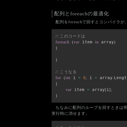
配列とforeachの最適化
配列をforeachで回すとコンパイラ
// このコードは
 item 
 array
foreach
(
var
in
)
{
}
// こうなる
 i 
 i 
 array
Lengt
for
(
int
=
0
;
<
.
{
 item 
 array
i
var
=
[
]
;
}
ちなみに配列のループを回すときは明
実行時に消せます。