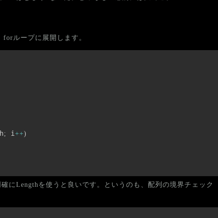
が、forループに展開します。
h
 i
;
++
)
確にLengthを使うと良いです。というのも、配列の境界チェック