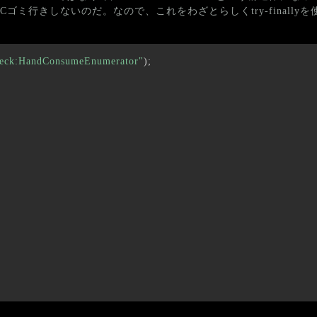
ゴミ行きしないのだ。なので、これをわざとらしくtry-finally
eck:HandConsumeEnumerator"
)
;