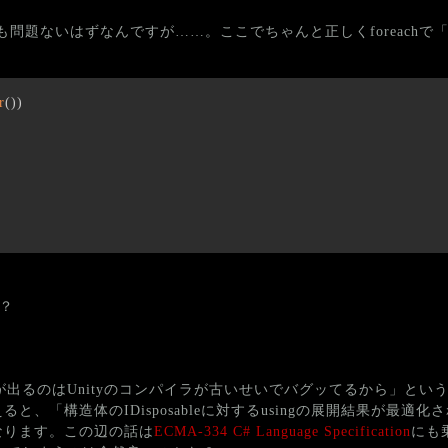
hでも問題ないはずなんですが……。ここでちゃんと正しくforeach
r
(
)
)
？
GCゴミが出るのはUnityのコンパイラが古いせいでバグッてるから」と
、「構造体のIDisposableに対するusingの展開結果が最適化
なります。この辺の話は
ECMA-334 C# Language Specification
にも