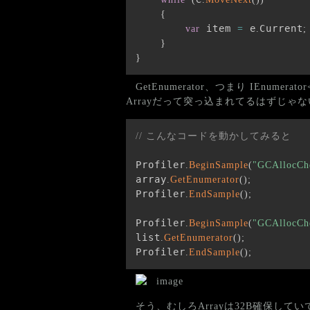
{
 item 
 e
Current
var
=
.
;
}
}
GetEnumerator、つまり IEn
Arrayだって突っ込まれてるはずじゃ
// こんなコードを動かしてみると
Profiler
.
BeginSample
(
"GCAllocCh
array
.
GetEnumerator
(
)
;
Profiler
.
EndSample
(
)
;
Profiler
.
BeginSample
(
"GCAllocChe
list
.
GetEnumerator
(
)
;
Profiler
.
EndSample
(
)
;
そう、むしろArrayは32B確保して