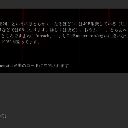
便利。というのはともかく、なるほどListは40B消費している（注：U
などでは0Bになります。詳しくは後述）。おうふ……。ともあれ、な
てところですよね。foreach、つまりGetEnumeratorのせいに違
100%間違ってます。
numerator経由のコードに展開されます。
r
(
)
)