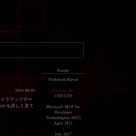
Profile
Yoshifumi Kawai
2016-08-05
Cysharp, Inc
CEO/CTO
ンパイラアップデー
のかを詳しく見て
Microsoft MVP for
Developer
Technologies(.NET)
April 2011
|
July 2027