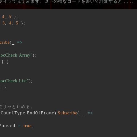
ロファイラで見てみます。以下の様なコードを書いて計測すると……。
4
,
5
}
;
3
,
4
,
5
}
;
_ 
cribe
(
=>
ocCheck:Array"
)
;
{
}
ocCheck:List"
)
;
{
}
のでサッと止める。
eCountType
EndOfFrame
__ 
.
)
.
Subscribe
(
=>
Paused 
=
true
;