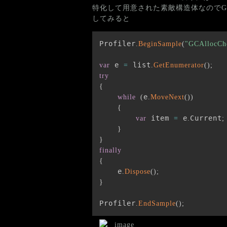
特化して用意された素敵構造体なのでGC
してみると
Profiler
.
BeginSample
(
"GCAllocCh
 e 
 list
var
=
.
GetEnumerator
(
)
;
try
{
e
while
(
.
MoveNext
(
)
)
{
 item 
 e
Current
var
=
.
;
}
}
finally
{
    e
.
Dispose
(
)
;
}
Profiler
.
EndSample
(
)
;