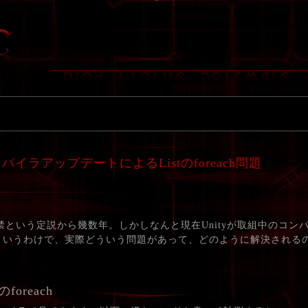
コンパイラアップデートによるListのforeach問題
eachは厳禁という定説から幾数年。しかしなんと現在Unityが取組中のコ
というわけで、実際どういう問題があって、どのように解決される
foreach