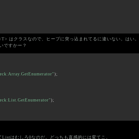
umerator<T> はクラスなので、ヒープに突っ込まれてるに違いない。は
ないですかー？
eck:Array.GetEnumerator"
)
;
ck:List.GetEnumerator"
)
;
いてListはむしろ0なのだ。どっちも直感的には変てこ。