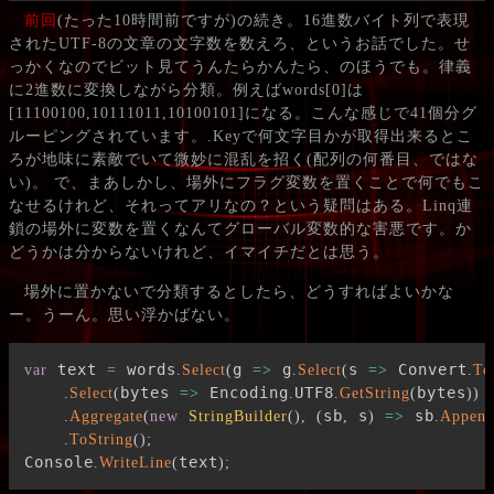
前回
(たった10時間前ですが)の続き。16進数バイト列で表現
されたUTF-8の文章の文字数を数えろ、というお話でした。せ
っかくなのでビット見てうんたらかんたら、のほうでも。律義
に2進数に変換しながら分類。例えばwords[0]は
[11100100,10111011,10100101]になる。こんな感じで41個分グ
ルーピングされています。.Keyで何文字目かが取得出来るとこ
ろが地味に素敵でいて微妙に混乱を招く(配列の何番目、ではな
い)。 で、まあしかし、場外にフラグ変数を置くことで何でもこ
なせるけれど、それってアリなの？という疑問はある。Linq連
鎖の場外に変数を置くなんてグローバル変数的な害悪です。か
どうかは分からないけれど、イマイチだとは思う。
場外に置かないで分類するとしたら、どうすればよいかな
ー。うーん。思い浮かばない。
 text 
 words
g 
 g
s 
 Convert
var
=
.
Select
(
=>
.
Select
(
=>
.
To
bytes 
 Encoding
UTF8
bytes
.
Select
(
=>
.
.
GetString
(
)
)
sb
 s
 sb
.
Aggregate
(
new
StringBuilder
(
)
,
(
,
)
=>
.
Appen
.
ToString
(
)
;
Console
text
.
WriteLine
(
)
;