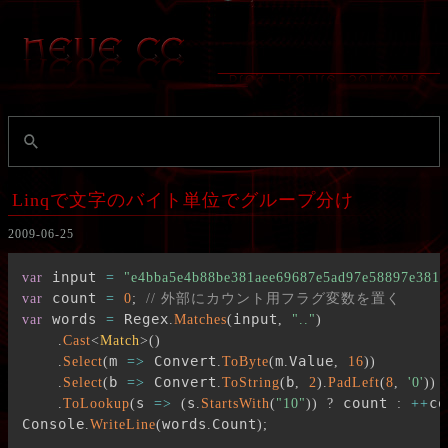
Linqで文字のバイト単位でグループ分け
2009-06-25
 input 
var
=
"e4bba5e4b88be381aee69687e5ad97e58897e381
 count 
var
=
0
;
// 外部にカウント用フラグ変数を置く
 words 
 Regex
input
var
=
.
Matches
(
,
".."
)
.
Cast
<
Match
>
(
)
m 
 Convert
m
Value
.
Select
(
=>
.
ToByte
(
.
,
16
)
)
b 
 Convert
b
.
Select
(
=>
.
ToString
(
,
2
)
.
PadLeft
(
8
,
'0'
)
)
s 
s
 count 
co
.
ToLookup
(
=>
(
.
StartsWith
(
"10"
)
)
?
:
++
Console
words
Count
.
WriteLine
(
.
)
;