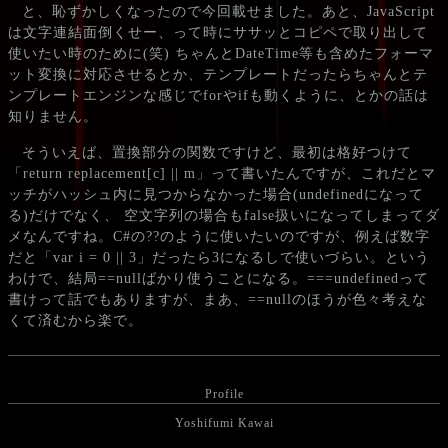
と、恥ずかしくなったので今回載せました。あと、JavaScript
は文字連結面倒くせー、って時にササッとコピペで取り出して
使いたい時のために(笑) ちゃんとDateTime等も含めたフォーマ
ット変換に対応させるとか、テンプレートだったらちゃんとテ
ンプレートエンジンな感じでforやifも動くように、とかの話は
知りません。
そういえば、置換部分の関数ですけど、最初は格好つけて
「return replacement[c] || m」って書いたんですが、これだとマ
ッチがハッシュ内に見つからなかった場合(undefinedになって
る)だけでなく、 空文字列の場合もfalse扱いになってしまってダ
メなんですね。C#の??のように使いたいのですが、例えば数字
だと「var i = 0 || 3」だったら3になるしで使いづらい。という
わけで、結局==nullばかり使うことになる。===undefinedって
書けって話でもありますが、まあ、==nullのほうが色々考えな
くて済むから楽で。
Profile
Yoshifumi Kawai