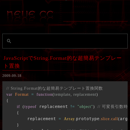
JavaScriptでString.Format的な超簡易テンプレー
ト置換
2009-09-18
// String.Format的な超簡易テンプレート置換関数
var
Format
=
function
(
template
,
 replacement
)
{
 replacement 
if
(
typeof
!=
"object"
)
// 可変長引数時は
{
        replacement 
prototype
arg
=
Array
.
.
slice
.
call
(
}