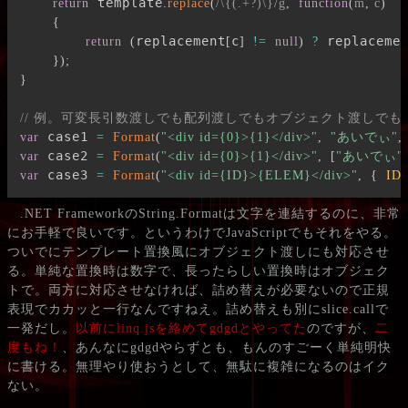
 template
return
.
replace
(
/
\{(.+?)\}
/
g
,
function
(
m
,
 c
)
{
replacement
c
 replaceme
return
(
[
]
!=
null
)
?
}
)
;
}
// 例。可変長引数渡しでも配列渡しでもオブジェクト渡しでも
 case1 
var
=
Format
(
"<div id={0}>{1}</div>"
,
"あいでぃ"
,
 case2 
var
=
Format
(
"<div id={0}>{1}</div>"
,
[
"あいでぃ"
,
 case3 
var
=
Format
(
"<div id={ID}>{ELEM}</div>"
,
{
ID
:
.NET FrameworkのString.Formatは文字を連結するのに、非常
にお手軽で良いです。というわけでJavaScriptでもそれをやる。
ついでにテンプレート置換風にオブジェクト渡しにも対応させ
る。単純な置換時は数字で、長ったらしい置換時はオブジェク
トで。両方に対応させなければ、詰め替えが必要ないので正規
表現でカカッと一行なんですねえ。詰め替えも別にslice.callで
一発だし。
以前にlinq.jsを絡めてgdgdとやってた
のですが、
二
度もね！
、あんなにgdgdやらずとも、もんのすごーく単純明快
に書ける。無理やり使おうとして、無駄に複雑になるのはイク
ない。