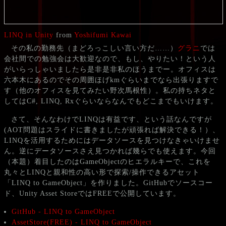
LINQ in Unity
from
Yoshifumi Kawai
その私の勤務先（まどろっこしい言い方だ……）
グラニ
では
会社間での勉強会は大歓迎なので、もし、やりたい！という人
がいらっしゃいましたら是非是非私のほうまでー。オフィスは
六本木にあるのでその周囲ほげkmぐらいまでなら出張りますで
す（他のオフィスを見てみたい野次馬根性）。私の持ちネタと
してはC#, LINQ, Rxぐらいならなんでもどこまでもいけます。
さて、そんなわけでLINQは有益です、という話なんですが
(AOT問題はスライドに書きましたが頑張れば解決できる！）、
LINQを活用するためにはデータソースを見つけなきゃいけませ
ん。逆にデータソースさえ見つかれば幾らでも使えます。今回
（本題）着目したのはGameObjectのヒエラルキーで、これを
丸々とLINQと親和性の高い形で探索/操作できるアセット
「LINQ to GameObject」を作りました。GitHubでソースコー
ド、Unity Asset StoreではFREEで公開しています。
GitHub - LINQ to GameObject
AssetStore(FREE) - LINQ to GameObject