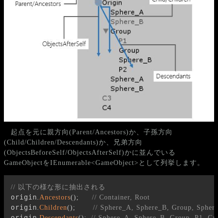
起点を元に親方向(Parent/Ancestors)か、子孫方向
(Child/Children/Descendants)か、兄弟方向
(ObjectsBeforeSelf/ObjectsAfterSelf)かに並んでいる
GameObjectをIEnumerable<GameObject>として列挙します。
// 以下の様な形に抽出される
origin
.
Ancestors
(
)
;
// Container, Root
origin
.
Children
(
)
;
// Sphere_A, Sphere_B, Group, Spher
origin
.
Descendants
(
)
;
// Sphere_A, Sphere_B, Group, P1, Gr