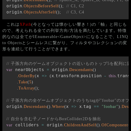
origin
.
ObjectsBeforeSelf
(
)
;
// C1, C2
origin
.
ObjectsAfterSelf
(
)
;
// C3, C4
これは
XPath
(今となっては懐かしい響き！)の「軸」と同じも
ので、考えられる全ての列挙方向/方法を満たしています。特徴
的なのは全てがIEnumerable<GameObject>になることで、LINQ
to Objectsとシームレスに繋がり、フィルタやコレクションの変
形を連続して行うことができます。
// 子孫方向のゲームオブジェクトの近いものトップ5を配列に固め
 nearObjects 
 origin
var
=
.
Descendants
(
)
x 
x
transform
position 
trans
.
OrderBy
(
=>
(
.
.
-
this
.
.
Take
(
5
)
.
ToArray
(
)
;
// 子孫方向の全ゲームオブジェクトのうちtagが"foobar"の
origin
x 
 x
tag 
.
Descendants
(
)
.
Where
(
=>
.
==
"foobar"
)
.
Dest
// 自分を含む子ノードからBoxCollider2Dを抽出
 colliders 
 origin
var
=
.
ChildrenAndSelf
(
)
.
OfComponent
<