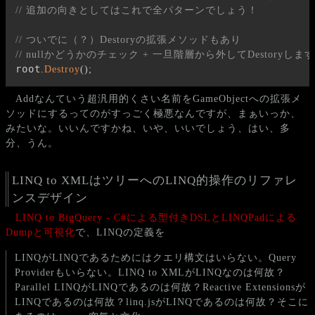
// 追加の向きとしてはこれで全パターンでしょう！
// ついでに（？）Destoryの拡張メソッドもあり
// nullかどうかのチェック + 一旦階層から外してDestoryします
root
.
Destroy
(
)
;
Addなんていう超汎用的くさい名前をGameObjectへの拡張メ
ソッドにするってのがすっごく極悪なんですが、まぁいっか、
みたいな。いいんですかね、いや、いいでしょう、はい、多
分、うん。
LINQ to XMLはツリーへのLINQ的操作のリファレ
ンスデザイン
LINQ to BigQuery - C#による型付きDSLとLINQPadによる
Dumpと可視化
で、LINQの定義を
LINQがLINQであるためにはクエリ構文はいらない。Query
Providerもいらない。LINQ to XMLがLINQなのは何故？
Parallel LINQがLINQであるのは何故？Reactive Extensionsが
LINQであるのは何故？linq.jsがLINQであるのは何故？そこに