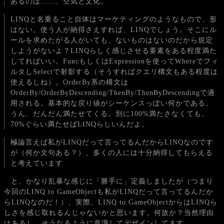
あるのは……、空気と文化。
LINQと名乗ること自体はマーケティングのようなもので、形
はない。使う人が納得さえすれば、LINQでしょう。そこにル
ールを求めたがる人がいても、ないものはないのだから規定
しようがないよ？LINQらしく感じさせる要素をある程度満た
してればいい。FuncもしくはExpressionを使ってWhereでフィ
ルタしSelectで射影する（そうすればクエリ構文もある程度は
使えるしね）。OrderBy系の構文は
OrderBy/OrderByDescending/ThenBy/ThenByDescendingで適
用される。基本的な戻り値がシーケンスっぽい何かである。
うん、だんだん満たせてくる。別に100%満たさなくても、
70%ぐらい満たせばLINQらしいんだよ。
極論言えば私がLINQだって言ってるんだからLINQなのです
が（何か文句ある？）、多くの人には十分納得してもらえる
と考えています
と、かなり乱暴な感じに「勝手に」定義しましたが（つまり
今回のLINQ to GameObjectも私がLINQだって言ってるんだか
らLINQなのだ！）、実際、LINQ to GameObjectからはLINQら
しさを感じ取れるんじゃないかと思います。何故か？当然理由
はあるし、そうなるように意識してデザインしてます。