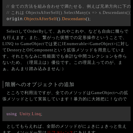
// 全ての方法を組み合わせで満たせる、例えば兄弟方向に下のノードの全子孫は
// これは ObjectsAfterSelf().SelectMany(x => x.Descen
origin
.
ObjectsAfterSelf
(
)
.
Descendants
(
)
;
SelectしてOrderByして、あれやこれや、なども自由に幾らで
も行えます。また、繋がった状態での定形操作ということで、
LINQ to GameObjectでは更にIEnumerable<GameObject>に対し
てDestoryとOfComponentという拡張メソッドを用意していま
す。それとちなみに性能面でも余計な中間コレクションを作ら
ないため、（理屈上は）優位です。この理屈上ってのが、ま
ぁ、あんまり踏み込みません:）
階層へのオブジェクトの追加
ところで利用法ですが、全てのメソッドはGameObjectへの拡
張メソッドとして実装しています！暴力的に大雑把に！なので
using
Unity
.
Linq
;
としてもらえれば、全部のメソッドがにょきにょきっと生え
ます。メソッド一覧は
リファレンス
にあります。