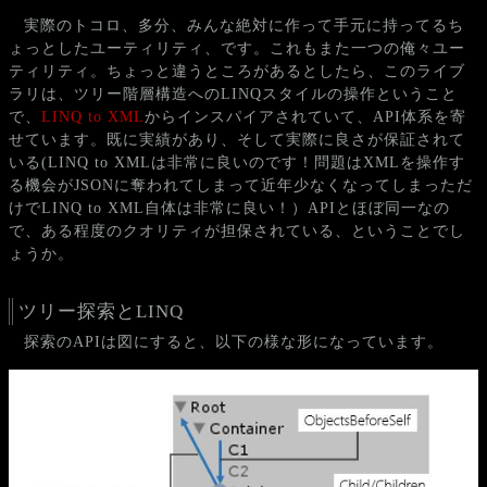
実際のトコロ、多分、みんな絶対に作って手元に持ってるち
ょっとしたユーティリティ、です。これもまた一つの俺々ユー
ティリティ。ちょっと違うところがあるとしたら、このライブ
ラリは、ツリー階層構造へのLINQスタイルの操作ということ
で、
LINQ to XML
からインスパイアされていて、API体系を寄
せています。既に実績があり、そして実際に良さが保証されて
いる(LINQ to XMLは非常に良いのです！問題はXMLを操作す
る機会がJSONに奪われてしまって近年少なくなってしまっただ
けでLINQ to XML自体は非常に良い！）APIとほぼ同一なの
で、ある程度のクオリティが担保されている、ということでし
ょうか。
ツリー探索とLINQ
探索のAPIは図にすると、以下の様な形になっています。