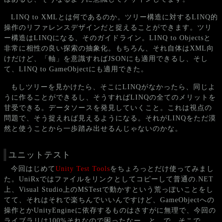
LINQ to XMLとは何であるのか。ツリー構造に対するLINQ的
操作のリファレンスデザインだと捉えることができます。ツリ
ー構造はLINQになる、そのガイドライン。LINQ to Objectsと
非常に相性の良い探索の抽象化。もちろん、それ自体はXML向
けだけど、「軸」を意識すればJSONにも適用できるし、そし
て、LINQ to GameObjectにも適用できた。
もしツリーを見かけたら、そこにLINQがなかったら、同じよ
うに作ることができるし、そうすればLINQの全てのメリットを
甘受できる。データソースを発見していくこと。これは視点の
問題で、そう捉えれば見えるようになる。それがLINQをただ漠
然と使うことから一歩踏み出せるんじゃないのかな。
ユニットテスト
今回はじめて
Unity Test Tools
をちょろっとだけ使ってみまし
た。UniRxではファイルをリンクとしてコピーして普通の.NET
上、Visual Studio上のMSTestで動かすという荒っぽいことをし
てて、それはそれで楽ちんでいいんですけど、GameObjectへの
操作とかUnityEngineに依存するものはさすがに無理で、今回の
ライブラリは100%それなので困ったなー、と。で、そこで、