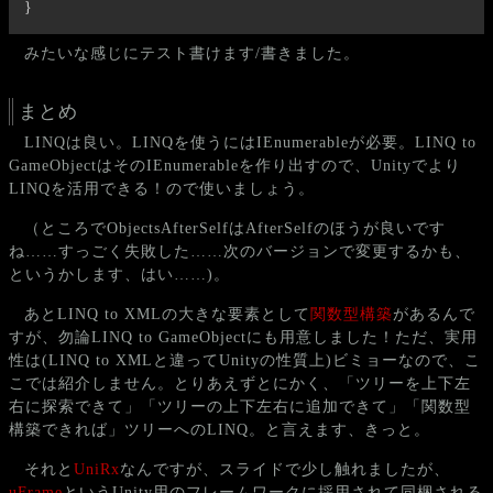
}
みたいな感じにテスト書けます/書きました。
まとめ
LINQは良い。LINQを使うにはIEnumerableが必要。LINQ to
GameObjectはそのIEnumerableを作り出すので、Unityでより
LINQを活用できる！ので使いましょう。
（ところでObjectsAfterSelfはAfterSelfのほうが良いです
ね……すっごく失敗した……次のバージョンで変更するかも、
というかします、はい……)。
あとLINQ to XMLの大きな要素として
関数型構築
があるんで
すが、勿論LINQ to GameObjectにも用意しました！ただ、実用
性は(LINQ to XMLと違ってUnityの性質上)ビミョーなので、こ
こでは紹介しません。とりあえずとにかく、「ツリーを上下左
右に探索できて」「ツリーの上下左右に追加できて」「関数型
構築できれば」ツリーへのLINQ。と言えます、きっと。
それと
UniRx
なんですが、スライドで少し触れましたが、
uFrame
というUnity用のフレームワークに採用されて同梱される