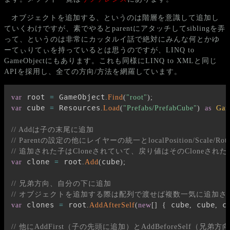
オブジェクトを追加する、というのは階層を意識して追加し
ていくわけですが、素でやるとparentにアタッチしてsiblingを弄
って、というのは非常にカッタルイ話で絶対にみんな何とかゆ
ーてぃりてぃを持っているとは思うのですが、LINQ to
GameObjectにもあります。これも同様にLINQ to XMLと同じ
APIを採用し、全ての方向/方法を網羅しています。
 root 
 GameObject
var
=
.
Find
(
"root"
)
;
 cube 
 Resources
var
=
.
Load
(
"Prefabs/PrefabCube"
)
as
Gam
// Addは子の末尾に追加
// Parentの設定の他にレイヤーの統一とlocalPosition/Scale/R
// 追加された子はCloneされていて、戻り値はそのCloneされ
 clone 
 root
cube
var
=
.
Add
(
)
;
// 兄弟方向、自分の下に追加
// オブジェクトを追加する際は配列で渡せば複数一気に追加さ
 clones 
 root
 cube
 cube
 c
var
=
.
AddAfterSelf
(
new
[
]
{
,
,
// 他にAddFirst（子の先頭に追加）とAddBeforeSelf（