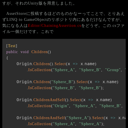
すが、それのUnity版を用意しました。
AssetStoreに投稿するほどのものかなーってことで、とりあえ
ずLINQ to GameObjectのリポジトリ内にあるだけなんですが、
気になる人は
Editor/ChainingAssertion.cs
をどうぞ。この.csファ
イル一個だけです。これで
[
Test
]
public
void
Children
(
)
{
    Origin
x 
 x
name
.
Children
(
)
.
Select
(
=>
.
)
.
IsCollection
(
"Sphere_A"
,
"Sphere_B"
,
"Group"
,
"
    Origin
x 
 x
name
.
Children
(
"Sphere_B"
)
.
Select
(
=>
.
)
.
IsCollection
(
"Sphere_B"
,
"Sphere_B"
)
;
    Origin
x 
 x
name
.
ChildrenAndSelf
(
)
.
Select
(
=>
.
)
.
IsCollection
(
"Origin"
,
"Sphere_A"
,
"Sphere_B"
,
"
    Origin
x 
 x
na
.
ChildrenAndSelf
(
"Sphere_A"
)
.
Select
(
=>
.
.
IsCollection
(
"Sphere_A"
,
"Sphere_A"
)
;