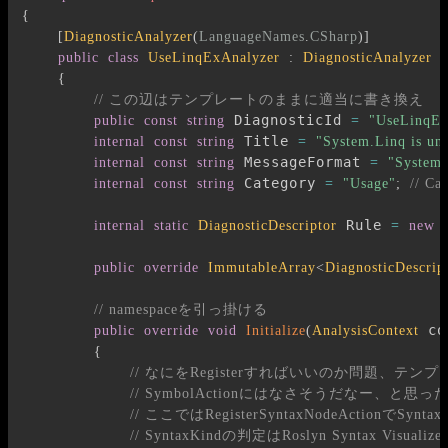
{
[
DiagnosticAnalyzer
(
LanguageNames
.
CSharp
)
]
public
class
UseLinqExAnalyzer
:
DiagnosticAnalyzer
{
// この辺はテンプレートのままに適当に書き換え
 DiagnosticId 
public
const
string
=
"UseLinqE
 Title 
internal
const
string
=
"System.Linq is un
 MessageFormat 
internal
const
string
=
"System.
 Category 
internal
const
string
=
"Usage"
;
// 
 Rule 
internal
static
DiagnosticDescriptor
=
new
public
override
ImmutableArray
<
DiagnosticDescrip
// namespaceを引っ掛ける
 co
public
override
void
Initialize
(
AnalysisContext
{
// なにをRegisterすればいいのか問題、テンプレでは
// SymbolActionにはなさそうだなー、と思った
// ここではRegisterSyntaxNodeActionでSynta
// SyntaxKindの判定はRoslyn Syntax Vis