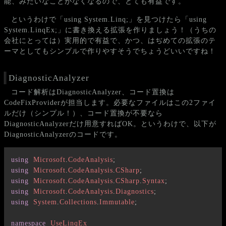
能、みたいなことがなくなるので、とても有益です。
というわけで「using System.Linq;」を見つけたら「using
System.LinqEx;」に書き換える拡張を作りましょう！（うちの
会社にとっては）実用的で有益で、かつ、はぢめての拡張のテ
ーマとしてもシンプルで作りやすそうでちょうどいいですね！
DiagnosticAnalyzer
コード解析はDiagnosticAnalyzer、コード置換は
CodeFixProviderが担当します。必要なファイルはこの2ファイ
ルだけ（シンプル！）、コード置換が不要なら
DiagnosticAnalyzerだけ用意すればOK。というわけで、以下が
DiagnosticAnalyzerのコードです。
using
Microsoft
.
CodeAnalysis
;
using
Microsoft
.
CodeAnalysis
.
CSharp
;
using
Microsoft
.
CodeAnalysis
.
CSharp
.
Syntax
;
using
Microsoft
.
CodeAnalysis
.
Diagnostics
;
using
System
.
Collections
.
Immutable
;
namespace
UseLinqEx