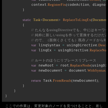
            context
codeAction
 diagnos
.
RegisterFix
(
,
}
static
Task
<
Document
>
ReplaceToLinqEx
(
Documen
{
// たんなるusingDirectiveでも、中には
// 純粋に新しいusingを作って置換するだ
// ので、（面倒くさくても）既存ノードからRe
 linqSyntax 
 usingDirective
var
=
.
Desce
 linqEx 
 usingDirective
var
=
.
ReplaceNo
// ルートのほうにリプレースリプレース
 newRoot 
 root
usingDi
var
=
.
ReplaceNode
(
 newDocument 
 document
var
=
.
WithSyntaxR
 Task
newDocument
return
.
FromResult
(
)
;
}
}
}
ここでの作業は、変更対象のノードを見つけることと、差し