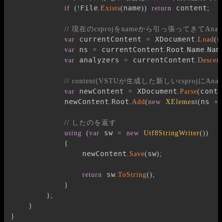
File
name
 content
if
(
!
.
Exists
(
)
)
return
;
// 現在のcsprojをnameから引っ張ってきてAnal
 currentContent 
 XDocument
n
var
=
.
Load
(
 ns 
 currentContent
Root
Name
Nam
var
=
.
.
.
 analyzers 
 currentContent
var
=
.
Descen
// content(VSTUが生成した新しいcsprojにAna
 newContent 
 XDocument
cont
var
=
.
Parse
(
            newContent
Root
ns 
.
.
Add
(
new
XElement
(
+
// したのを返す
 sw 
using
(
var
=
new
Utf8StringWriter
(
)
)
{
                newContent
sw
.
Save
(
)
;
 sw
return
.
ToString
(
)
;
}
}
;
}
}