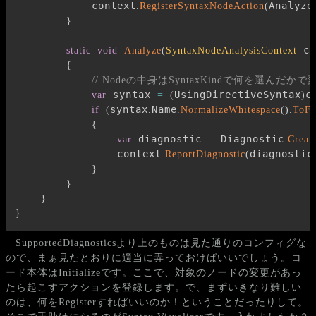
            context
Analyze
.
RegisterSyntaxNodeAction
(
}
 co
static
void
Analyze
(
SyntaxNodeAnalysisContext
{
// Nodeの中身はSyntaxKindで何を選んだ
 syntax 
UsingDirectiveSyntax
c
var
=
(
)
syntax
Name
if
(
.
.
NormalizeWhitespace
(
)
.
ToFu
{
 diagnostic 
 Diagnostic
var
=
.
Creat
                context
diagnostic
.
ReportDiagnostic
(
}
}
}
}
SupportedDiagnosticsより上のものは見た通りのコンフィグな
ので、まぁ見たとおりに適当に弄っておけばいいでしょう。コ
ード本体はInitializeです。ここで、対象のノードの変更があっ
たら起こすアクションを登録します。で、まずいきなり難しい
のは、何をRegisterすればいいのか！ということだったりして。