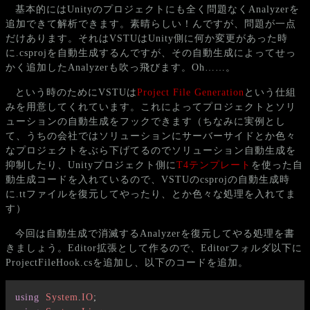
基本的にはUnityのプロジェクトにも全く問題なくAnalyzerを
追加できて解析できます。素晴らしい！んですが、問題が一点
だけあります。それはVSTUはUnity側に何か変更があった時
に.csprojを自動生成するんですが、その自動生成によってせっ
かく追加したAnalyzerも吹っ飛びます。Oh……。
という時のためにVSTUは
Project File Generation
という仕組
みを用意してくれています。これによってプロジェクトとソリ
ューションの自動生成をフックできます（ちなみに実例とし
て、うちの会社ではソリューションにサーバーサイドとか色々
なプロジェクトをぶら下げてるのでソリューション自動生成を
抑制したり、Unityプロジェクト側に
T4テンプレート
を使った自
動生成コードを入れているので、VSTUのcsprojの自動生成時
に.ttファイルを復元してやったり、とか色々な処理を入れてま
す）
今回は自動生成で消滅するAnalyzerを復元してやる処理を書
きましょう。Editor拡張として作るので、Editorフォルダ以下に
ProjectFileHook.csを追加し、以下のコードを追加。
using
System
.
IO
;