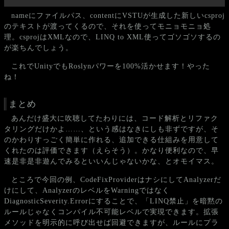
nameにファイルパス、contentにVSTUが生成した新しいcsproj
のテキストが渡ってくるので、それを使ってモニョモニョ処
理。csprojはXMLなので、LINQ to XML使ってゴソゴソするの
が楽ちんでしょう。
これでUnityでもRoslynパワーを100%活かせます！やった
ね！
まとめ
あんだけ盛大に吹聴してたわりには、コード解析とリファク
タリングだけかよ……、という感はなきにしも非ずですが、そ
のかわりすっごく簡単に作れる、追加できる仕組みを用意して
くれたのは評価できます（えらそう）。かなり便利なので、早
速是非是非遊んでみるといいんじゃないかな、とオモイマス。
ところで今回の例、CodeFixProviderはナシにしてAnalyzerだ
けにして、AnalyzerのレベルをWarningではなく
DiagnosticSeverity.Errorにすることで、「LINQ禁止」を暗黙の
ルールじゃなくコンパイル不可能レベルで実現できます。拡張
メソッドを明示的に呼び出せば回避できますが、ルールにプラ