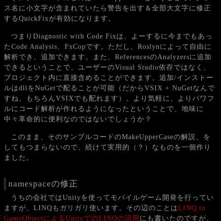
ス名に小文字が含まれていたら警告を出す＆全部大文字に修正
するQuickFixが有効になります。
つまりDiagnostic with Code Fixは、よーするに今までもあっ
たCode Analysis、FxCopです。ただし、Roslynによって自由に
解析でき、追加できます。また、ReferencesのAnalyzersに追加
できるということで、ユーザーのVisual Studio依存ではなく、
プロジェクト内に直接含めることができます。追加/インストー
ルはdllをNuGetで配ることが可能（だからVSIX + NuGetなんで
すね、もちろんVSIXでも配れます）。より気軽に、よりパワフ
ルにコード解析が作れるようになったということで、地味に
中々革命的に便利なのではないでしょうか？
このまま、そのサンプルコードのMakeUpperCaseの解説、を
してもつまらないので、続けて実用的（？）なものを一個作り
ました。
namespaceの修正
うちの会社ではUnityを使ってモバイルゲーム開発を行ってい
ますが、LINQもガリガリ使います。その辺のことは
LINQ to
GameObjectによるUnityでのLINQの活用
にも書いたのですが、