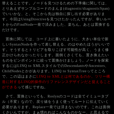
替えることです。ノードを見つけるための下準備に関しては、
とりあえずサンプルコードのまんま(diagnostic/diagnosticSpan)
でいいかな、と。そこから先は独自に探し出す必要がありま
す。今回はUsingDirectiveを見つけたかったんですが、幸いルー
トからのFindNode一発で済みました、楽ちん。あとは置換する
だけです。
置換に関しては、コード上に書いたように、大きい単位で新
しいSyntaxNodeを作って差し替える、のはやめたほうがいいで
す。そうするとトリビアを取りこぼす可能性が高く、うまく修
正かけられなかったりします。面倒くさくても、置き換えたい
ものをピンポイントに絞って置換かけましょう。ノードを探索
するにはLINQ to XMLスタイルでのDescendantsやAncestors、
ChildNodesとかがあります。LINQ to SyntaxTreeってところ
で、この辺はまさに
LINQ to XMLとは何であるのか。ツリー構
造に対するLINQ的操作のリファレンスデザインだと捉えること
ができる
って感じですね。
さて、置換といっても、Roslynのコードは全てイミュータブ
ル（不変）なので、戻り値をうまく使ってルートに伝えていく
必要があります。Replace一発では済まないのです。これは面倒
くさいんですが、まぁ慣れればこんなものかなー、と思えるで