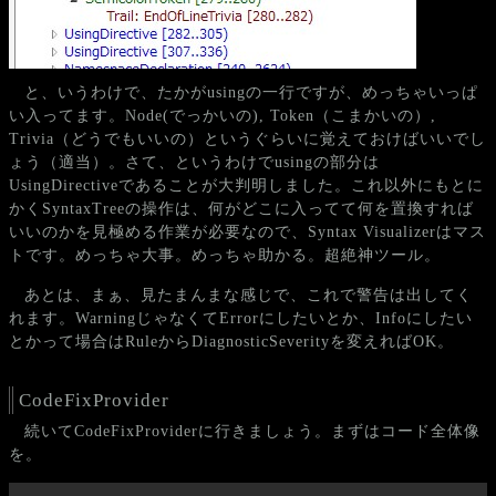
と、いうわけで、たかがusingの一行ですが、めっちゃいっぱ
い入ってます。Node(でっかいの), Token（こまかいの）,
Trivia（どうでもいいの）というぐらいに覚えておけばいいでし
ょう（適当）。さて、というわけでusingの部分は
UsingDirectiveであることが大判明しました。これ以外にもとに
かくSyntaxTreeの操作は、何がどこに入ってて何を置換すれば
いいのかを見極める作業が必要なので、Syntax Visualizerはマス
トです。めっちゃ大事。めっちゃ助かる。超絶神ツール。
あとは、まぁ、見たまんまな感じで、これで警告は出してく
れます。WarningじゃなくてErrorにしたいとか、Infoにしたい
とかって場合はRuleからDiagnosticSeverityを変えればOK。
CodeFixProvider
続いてCodeFixProviderに行きましょう。まずはコード全体像
を。