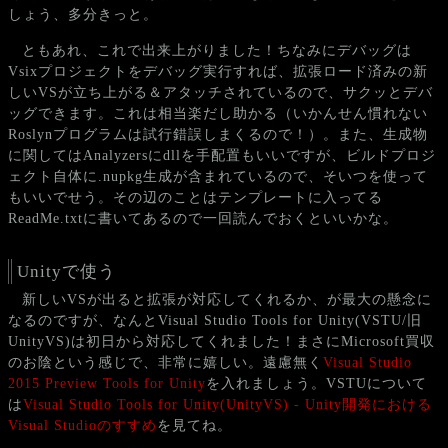
しょう、多分きっと。
ともあれ、これで出来上がりました！ちなみにデバッグは
Vsixプロジェクトをデバッグ実行すれば、拡張ロード済みの新
しいVSが立ち上がる＆アタッチされているので、サクッとデバ
ッグできます。これは相当楽だし助かる（いかんせん慣れない
Roslynプログラムは試行錯誤しまくるので！）。また、生成物
に関してはAnalyzersにdllを手配置もいいですが、ビルドプロジ
ェクト自体に.nupkg生成が含まれているので、そいつを使って
もいいでせう。その辺のことはテンプレートに入ってる
ReadMe.txtに書いてあるので一回読んでおくといいかな。
Unityで使う
新しいVSが出ると拡張が対応してくれるか、が最大の懸念に
なるのですが、なんとVisual Studio Tools for Unity(VSTU/旧
UnityVS)は初日から対応してくれました！まさにMicrosoft買収
のお陰という感じで、非常に嬉しい。遠慮無く
Visual Studio
2015 Preview Tools for Unity
を入れましょう。VSTUについて
は
Visual Studio Tools for Unity(UnityVS) - Unity開発における
Visual Studioのすすめ
を見てね。