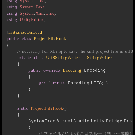
using
System
.
Linq
;
using
System
.
Text
;
using
System
.
Xml
.
Linq
;
using
UnityEditor
;
[
InitializeOnLoad
]
public
class
ProjectFileHook
{
// necessary for XLinq to save the xml project file in utf8
private
class
Utf8StringWriter
:
StringWriter
{
 Encoding

public
override
Encoding
{
 Encoding
UTF8
get
{
return
.
;
}
}
}
static
ProjectFileHook
(
)
{
        SyntaxTree
VisualStudio
Unity
Bridge
Proj
.
.
.
.
{
// ファイルがない場合はスルー（初回生成時）