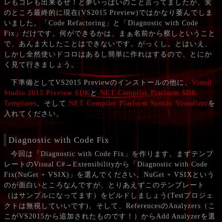
レもコレも出来るぜ！と夢いっぱいのこと言ってましたが、実
のところ最終的に現在(VS2015 Preview)ではかなり萎んでしま
いました。「Code Refactoring」と「Diagnostic with Code
Fix」だけです。何ができるかは、まぁ名前から察しということ
で、あんま大したことはできないです。がっくし。とはいえ、
しかし全然使いドコロはあるし簡単に作れはするので、とにか
く見て行きましょう。
下準備としてVS2015 Previewのインストールの他に、
Visual
Studio 2015 Preview SDK
と
.NET Compiler Platform SDK
Templates
、そして
.NET Compiler Platform Syntax Visualizer
を
入れてください。
Diagnostic with Code Fix
今回は「Diagnostic with Code Fix」を作ります。まずテンプ
レートのVisual C#→Extensibilityから「Diagnostic with Code
Fix(NuGet + VSIX)」を選んでください。NuGet + VSIXという
のが面白いところなんですが、とりあえずこのテンプレート
（はサンプルになってます）をビルドしましょう(Testプロジェ
クトは無視していいです)。そして、ReferencesのAnalyzers（こ
こがVS2015から追加されたものです！）からAdd Analyzerを選