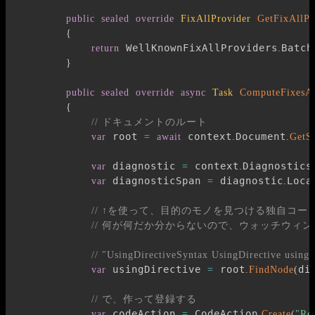
public
sealed
override
FixAllProvider
GetFixAllPr
{
 WellKnownFixAllProviders
Batch
return
.
}
public
sealed
override
async
Task
ComputeFixesA
{
// ドキュメントのルート
 root 
 context
Document
var
=
await
.
.
GetS
 diagnostic 
 context
Diagnostics
var
=
.
 diagnosticSpan 
 diagnostic
Loca
var
=
.
// ↑を使って、目的のモノを見つける独自コー
// 何が何だか分からないので、ウォッチウィ
// "UsingDirectiveSyntax UsingDirective us
 usingDirective 
 root
di
var
=
.
FindNode
(
// で、作って登録する
 codeAction 
 CodeAction
var
=
.
Create
(
"Re