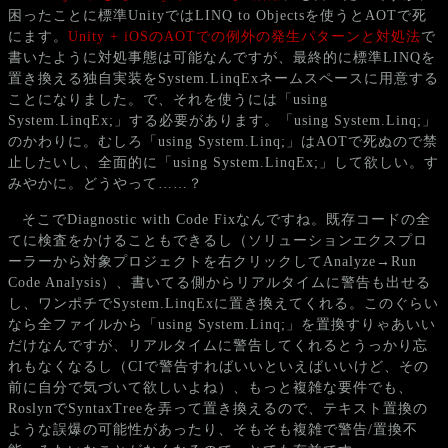
困ったことに標準UnityではLINQ to Objectsを使うとAOTで死
にます。
Unity + iOSのAOTでの例外の発生パターンと対処法
で
書いたように対処事態は可能なんですが、最終的に標準LINQを
置き換える独自実装をSystem.LinqExネームスペースに用意する
ことになりました。で、それを使うには「using
System.LinqEx;」する必要があります。「using System.Linq;」
のかわりに。むしろ「using System.Linq;」はAOTで死ぬので禁
止したいし、全面的に「using System.LinqEx;」して欲しい。す
みやかに。どうやって……？
そこでDiagnostic with Code Fixなんですね。既存コードの全
てに検査をかけることもできるし（ソリューションエクスプロ
ーラーから対象プロジェクトを右クリックしてAnalyze→Run
Code Analysis）、書いてる側からリアルタイムに警告も出せる
し、ワンポチでSystem.LinqExに置き換えてくれる。このぐらい
なら全ファイルから「using System.Linq;」を置換すりゃあいい
だけなんですが、リアルタイムに警告してくれるとうっかり忘
れもなくなるし（CIで警告すればいいといえばいいけど、その
前に自分で気づいて欲しいよね）、もっと複雑な要件でも、
RoslynでSyntaxTreeを弄って置き換えるので、テキスト置換の
ような誤爆の可能性があったり、そもそも複雑で警告/置換不