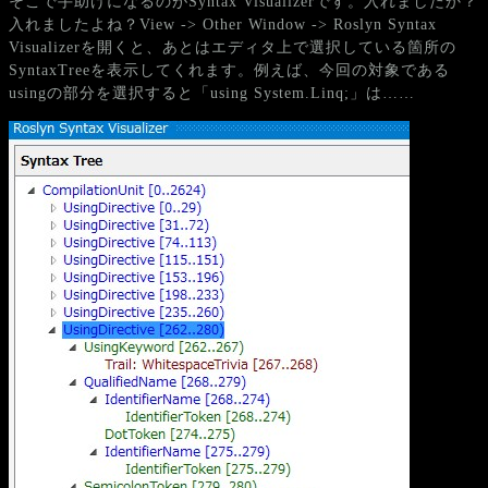
そこで手助けになるのがSyntax Visualizerです。入れましたか？
入れましたよね？View -> Other Window -> Roslyn Syntax
Visualizerを開くと、あとはエディタ上で選択している箇所の
SyntaxTreeを表示してくれます。例えば、今回の対象である
usingの部分を選択すると「using System.Linq;」は……