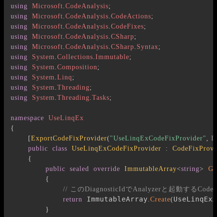
using
Microsoft
.
CodeAnalysis
;
using
Microsoft
.
CodeAnalysis
.
CodeActions
;
using
Microsoft
.
CodeAnalysis
.
CodeFixes
;
using
Microsoft
.
CodeAnalysis
.
CSharp
;
using
Microsoft
.
CodeAnalysis
.
CSharp
.
Syntax
;
using
System
.
Collections
.
Immutable
;
using
System
.
Composition
;
using
System
.
Linq
;
using
System
.
Threading
;
using
System
.
Threading
.
Tasks
;
namespace
UseLinqEx
{
[
ExportCodeFixProvider
(
"UseLinqExCodeFixProvider"
,
 L
public
class
UseLinqExCodeFixProvider
:
CodeFixProvi
{
public
sealed
override
ImmutableArray
<
string
>
Ge
{
// このDiagnosticIdでAnalyzerと起動するCo
 ImmutableArray
UseLinqExA
return
.
Create
(
}